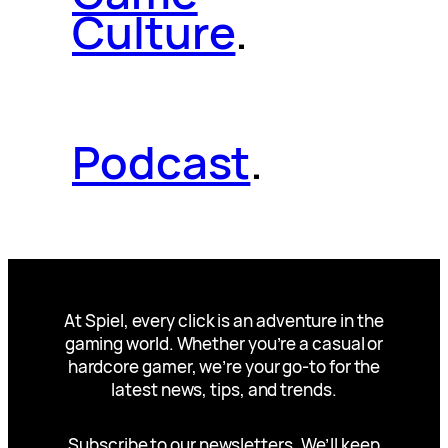
Culture
.
Podcast
.
At Spiel, every click is an adventure in the
gaming world. Whether you’re a casual or
hardcore gamer, we’re your go-to for the
latest news, tips, and trends.
Subscribe to our newsletters. We’ll keep