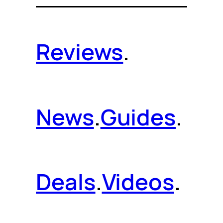
Reviews
.
News
.
Guides
.
Deals
.
Videos
.