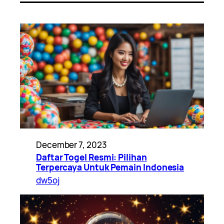
December 7, 2023
Daftar Togel Resmi: Pilihan
Terpercaya Untuk Pemain Indonesia
dw5oj