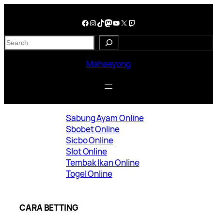
Skip
to
Facebook
Instagram
TikTok
Mastodon
YouTube
X
Twitch
content
S
e
a
Mahaeyong
r
c
h
Sabung Ayam Online
Sbobet Online
Sicbo Online
Slot Online
Tembak Ikan Online
Togel Online
CARA BETTING