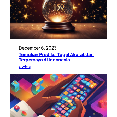
December 6, 2023
Temukan Prediksi Togel Akurat dan
Terpercaya di Indonesia
dw5oj