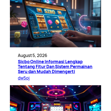
August 5, 2026
Sicbo Online Informasi Lengkap
Tentang Fitur Dan Sistem Permainan
Seru dan Mudah Dimengerti
dw5oj