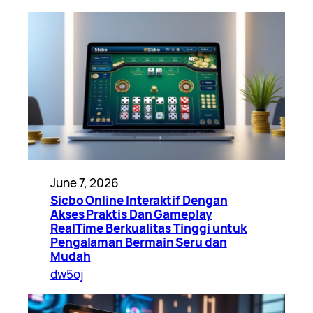
June 7, 2026
Sicbo Online Interaktif Dengan
Akses Praktis Dan Gameplay
RealTime Berkualitas Tinggi untuk
Pengalaman Bermain Seru dan
Mudah
dw5oj