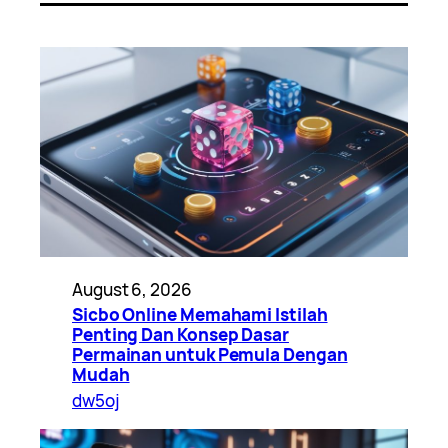
August 6, 2026
Sicbo Online Memahami Istilah
Penting Dan Konsep Dasar
Permainan untuk Pemula Dengan
Mudah
dw5oj