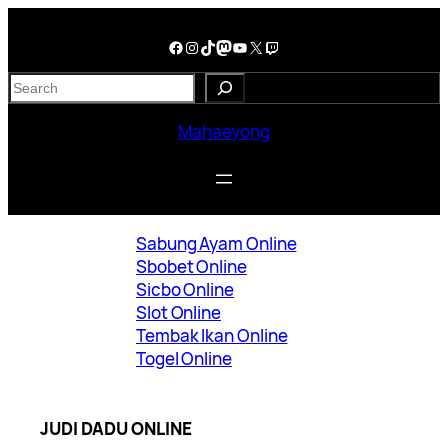
Skip
to
Facebook
Instagram
TikTok
Mastodon
YouTube
X
Twitch
content
S
e
a
Mahaeyong
r
c
h
Sabung Ayam Online
Sbobet Online
Sicbo Online
Slot Online
Tembak Ikan Online
Togel Online
JUDI DADU ONLINE