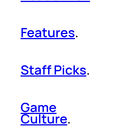
Features
.
Staff Picks
.
Game
Culture
.