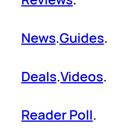
News
.
Guides
.
Deals
.
Videos
.
Reader Poll
.