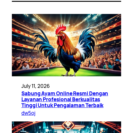
July 11, 2026
Sabung Ayam Online Resmi Dengan
Layanan Profesional Berkualitas
Tinggi Untuk Pengalaman Terbaik
dw5oj