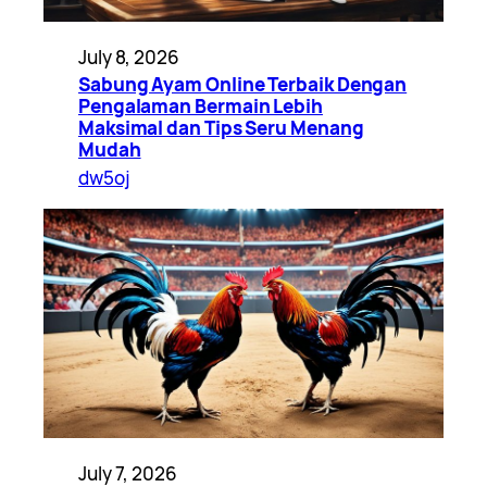
July 8, 2026
Sabung Ayam Online Terbaik Dengan
Pengalaman Bermain Lebih
Maksimal dan Tips Seru Menang
Mudah
dw5oj
July 7, 2026