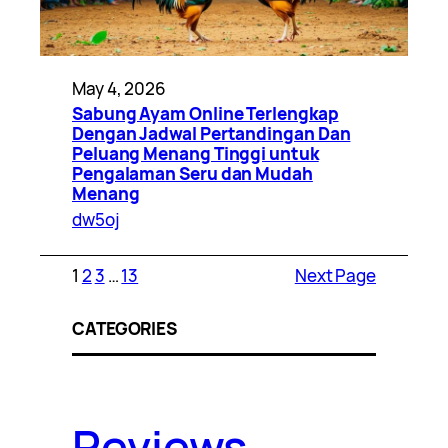
May 4, 2026
Sabung Ayam Online Terlengkap
Dengan Jadwal Pertandingan Dan
Peluang Menang Tinggi untuk
Pengalaman Seru dan Mudah
Menang
dw5oj
1
2
3
…
13
Next Page
CATEGORIES
Reviews
.