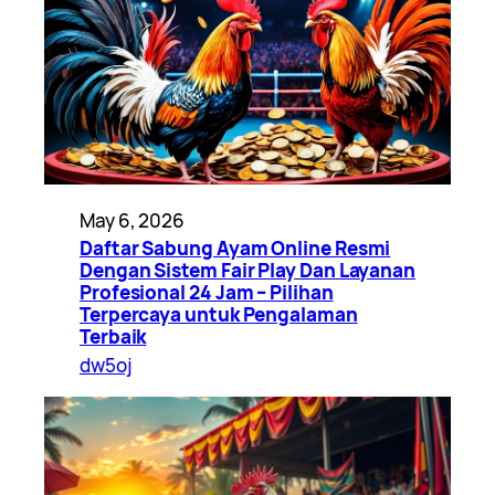
May 6, 2026
Daftar Sabung Ayam Online Resmi
Dengan Sistem Fair Play Dan Layanan
Profesional 24 Jam – Pilihan
Terpercaya untuk Pengalaman
Terbaik
dw5oj