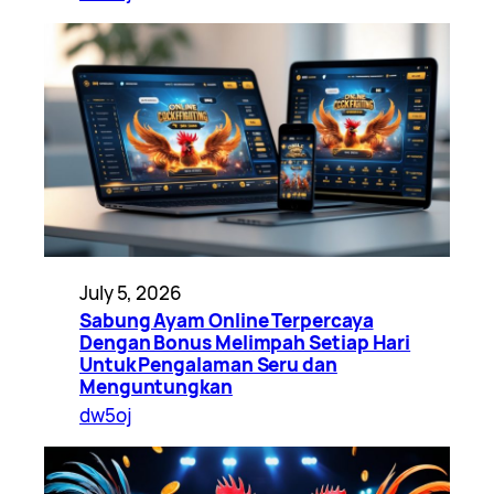
July 5, 2026
Sabung Ayam Online Terpercaya
Dengan Bonus Melimpah Setiap Hari
Untuk Pengalaman Seru dan
Menguntungkan
dw5oj