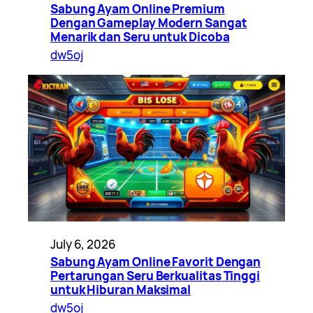
Sabung Ayam Online Premium
Dengan Gameplay Modern Sangat
Menarik dan Seru untuk Dicoba
dw5oj
July 6, 2026
Sabung Ayam Online Favorit Dengan
Pertarungan Seru Berkualitas Tinggi
untuk Hiburan Maksimal
dw5oj