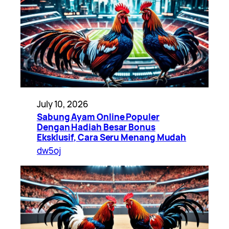
July 10, 2026
Sabung Ayam Online Populer
Dengan Hadiah Besar Bonus
Eksklusif, Cara Seru Menang Mudah
dw5oj