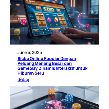
June 6, 2026
Sicbo Online Populer Dengan
Peluang Menang Besar dan
Gameplay Dinamis Interaktif untuk
Hiburan Seru
dw5oj