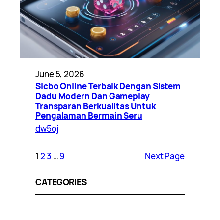
June 5, 2026
Sicbo Online Terbaik Dengan Sistem
Dadu Modern Dan Gameplay
Transparan Berkualitas Untuk
Pengalaman Bermain Seru
dw5oj
1
2
3
…
9
Next Page
CATEGORIES