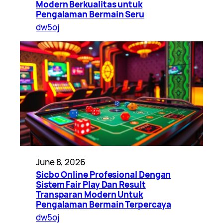
Modern Berkualitas untuk
Pengalaman Bermain Seru
dw5oj
June 8, 2026
Sicbo Online Profesional Dengan
Sistem Fair Play Dan Result
Transparan Modern Untuk
Pengalaman Bermain Terpercaya
dw5oj