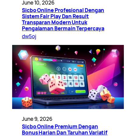
June 10, 2026
Sicbo Online Profesional Dengan
Sistem Fair Play Dan Result
Transparan Modern Untuk
Pengalaman Bermain Terpercaya
dw5oj
June 9, 2026
Sicbo Online Premium Dengan
Bonus Harian Dan Taruhan Variatif