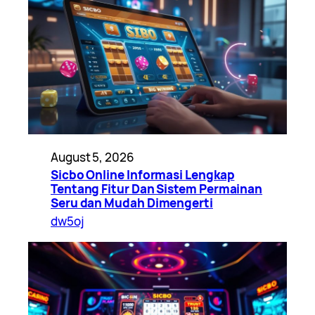
August 5, 2026
Sicbo Online Informasi Lengkap
Tentang Fitur Dan Sistem Permainan
Seru dan Mudah Dimengerti
dw5oj