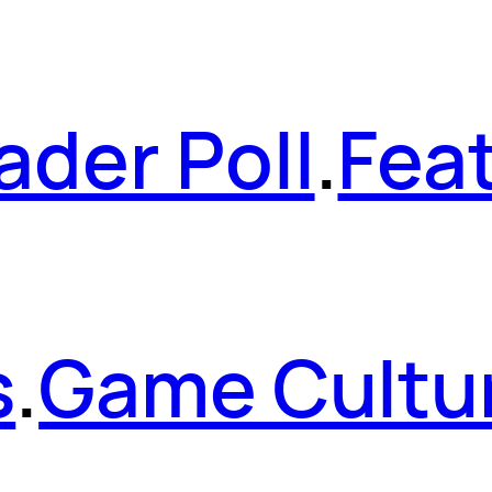
ader Poll
.
Fea
s
.
Game Cultu