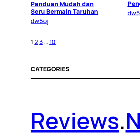
Pen
Panduan Mudah dan
Seru Bermain Taruhan
dw5
dw5oj
1
2
3
…
10
CATEGORIES
Reviews
.