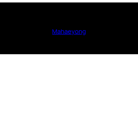
Mahaeyong