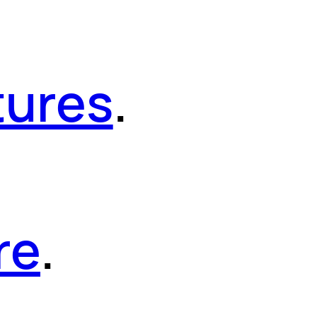
tures
.
re
.