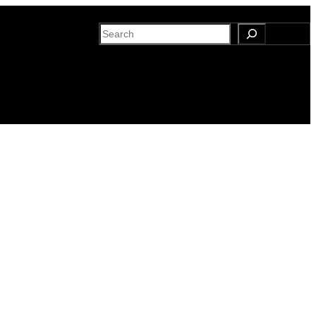
S
e
a
r
c
h