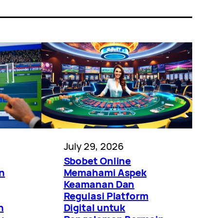
July 29, 2026
Sbobet Online
n
Memahami Aspek
Keamanan Dan
Regulasi Platform
n
Digital untuk