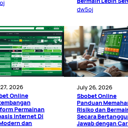
Bermain Lebih Ser
oj
dw5oj
 27, 2026
July 26, 2026
bet Online
Sbobet Online
kembangan
Panduan Memaha
tform Permainan
Risiko dan Bermai
asis Internet Di
Secara Bertanggu
 Modern dan
Jawab dengan Car