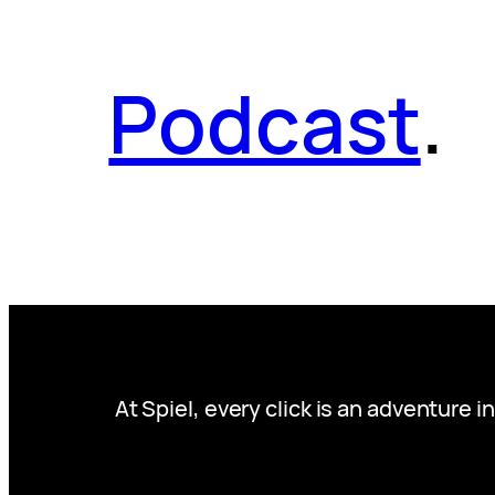
Podcast
.
At Spiel, every click is an adventure 