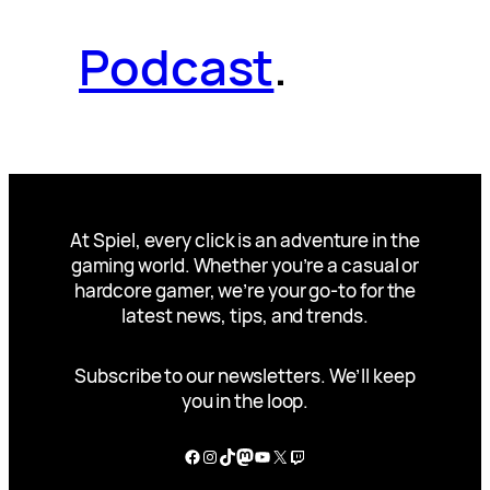
Podcast
.
At Spiel, every click is an adventure in the
gaming world. Whether you’re a casual or
hardcore gamer, we’re your go-to for the
latest news, tips, and trends.
Subscribe to our newsletters. We’ll keep
you in the loop.
Facebook
Instagram
TikTok
Mastodon
YouTube
X
Twitch