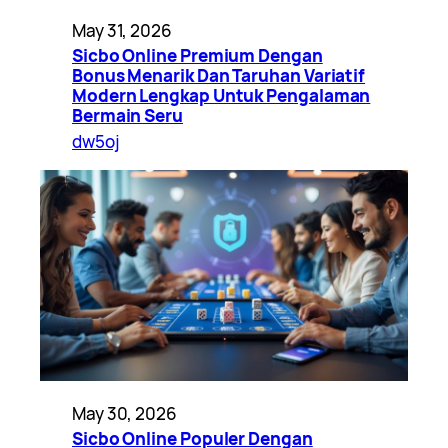
May 31, 2026
Sicbo Online Premium Dengan
Bonus Menarik Dan Taruhan Variatif
Modern Lengkap Untuk Pengalaman
Bermain Seru
dw5oj
May 30, 2026
Sicbo Online Populer Dengan