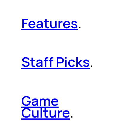
Features
.
Staff Picks
.
Game
Culture
.