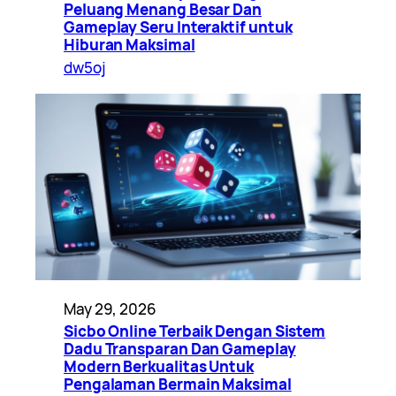
Peluang Menang Besar Dan
Gameplay Seru Interaktif untuk
Hiburan Maksimal
dw5oj
May 29, 2026
Sicbo Online Terbaik Dengan Sistem
Dadu Transparan Dan Gameplay
Modern Berkualitas Untuk
Pengalaman Bermain Maksimal