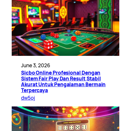
June 3, 2026
Sicbo Online Profesional Dengan
Sistem Fair Play Dan Result Stabil
Akurat Untuk Pengalaman Bermain
Terpercaya
dw5oj