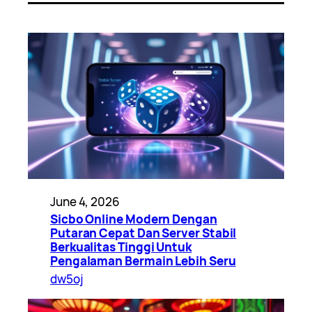
June 4, 2026
Sicbo Online Modern Dengan
Putaran Cepat Dan Server Stabil
Berkualitas Tinggi Untuk
Pengalaman Bermain Lebih Seru
dw5oj