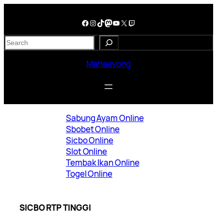
Skip
to
Facebook
Instagram
TikTok
Mastodon
YouTube
X
Twitch
content
S
e
a
Mahaeyong
r
c
h
Sabung Ayam Online
Sbobet Online
Sicbo Online
Slot Online
Tembak Ikan Online
Togel Online
SICBO RTP TINGGI