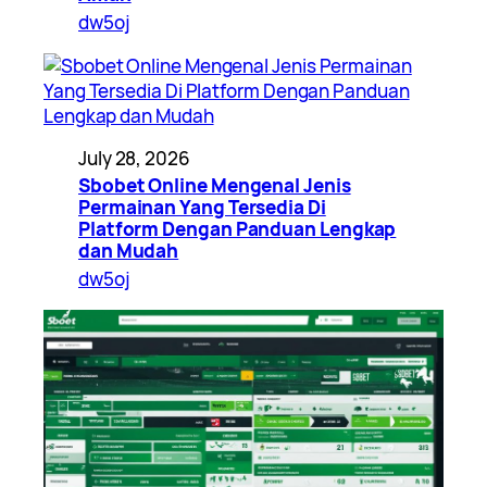
dw5oj
July 28, 2026
Sbobet Online Mengenal Jenis
Permainan Yang Tersedia Di
Platform Dengan Panduan Lengkap
dan Mudah
dw5oj