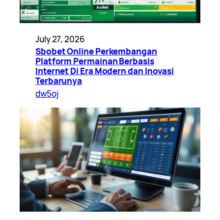
July 27, 2026
Sbobet Online Perkembangan
Platform Permainan Berbasis
Internet Di Era Modern dan Inovasi
Terbarunya
dw5oj