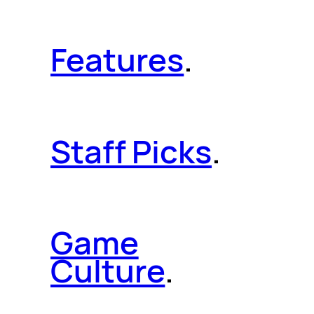
Features
.
Staff Picks
.
Game
Culture
.