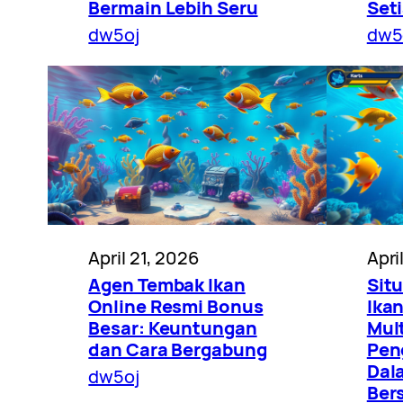
Bermain Lebih Seru
Seti
dw5oj
dw5
April 21, 2026
Apri
Agen Tembak Ikan
Sit
Online Resmi Bonus
Ika
Besar: Keuntungan
Mult
dan Cara Bergabung
Pen
Dal
dw5oj
Ber