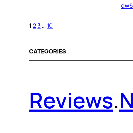
dw5
1
2
3
…
10
CATEGORIES
Reviews
.