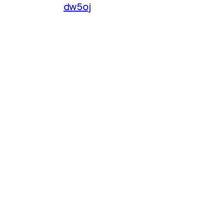
dw5oj