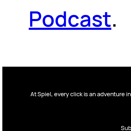
Podcast
.
At Spiel, every click is an adventure 
Sub