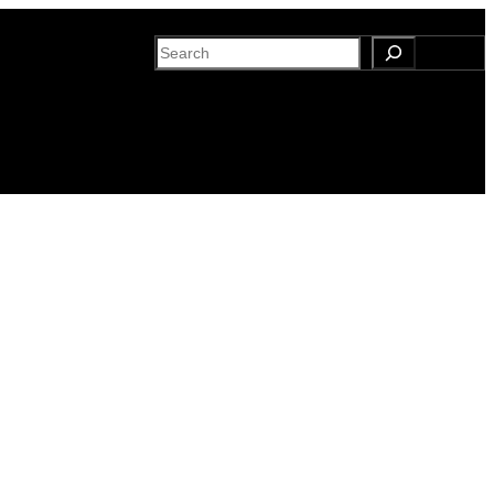
S
e
a
r
c
h