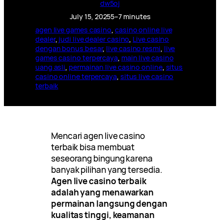
dw5oj
July 15, 2025
5–7 minutes
agen live games casino
, 
casino online live
dealer
, 
judi live dealer casino
, 
Live casino
dengan bonus besar
, 
live casino resmi
, 
live
games casino terpercaya
, 
main live casino
uang asli
, 
permainan live casino online
, 
situs
casino online terpercaya
, 
situs live casino
terbaik
Mencari agen live casino
terbaik bisa membuat
seseorang bingung karena
banyak pilihan yang tersedia.
Agen live casino terbaik
adalah yang menawarkan
permainan langsung dengan
kualitas tinggi, keamanan