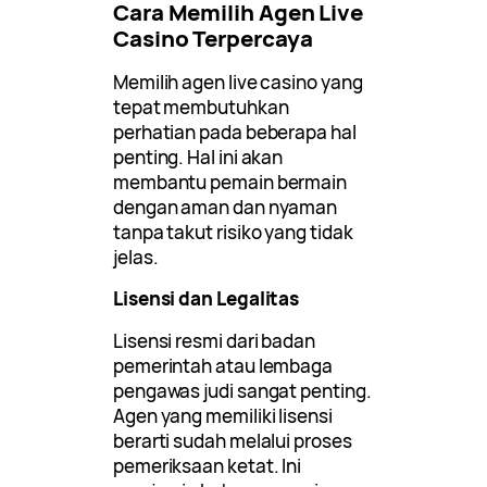
Cara Memilih Agen Live
Casino Terpercaya
Memilih agen live casino yang
tepat membutuhkan
perhatian pada beberapa hal
penting. Hal ini akan
membantu pemain bermain
dengan aman dan nyaman
tanpa takut risiko yang tidak
jelas.
Lisensi dan Legalitas
Lisensi resmi dari badan
pemerintah atau lembaga
pengawas judi sangat penting.
Agen yang memiliki lisensi
berarti sudah melalui proses
pemeriksaan ketat. Ini