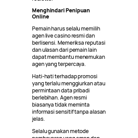
Menghindari Penipuan
Online
Pemain harus selalu memilih
agen live casino resmi dan
berlisensi. Memeriksa reputasi
dan ulasan dari pemain lain
dapat membantu menemukan
agen yang terpercaya.
Hati-hati terhadap promosi
yang terlalu menggiurkan atau
permintaan data pribadi
berlebihan. Agen resmi
biasanya tidak meminta
informasi sensitif tanpa alasan
jelas.
Selalu gunakan metode