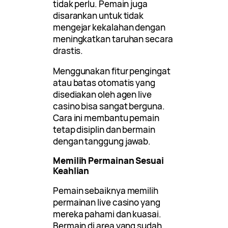
tidak perlu. Pemain juga
disarankan untuk tidak
mengejar kekalahan dengan
meningkatkan taruhan secara
drastis.
Menggunakan fitur pengingat
atau batas otomatis yang
disediakan oleh agen live
casino bisa sangat berguna.
Cara ini membantu pemain
tetap disiplin dan bermain
dengan tanggung jawab.
Memilih Permainan Sesuai
Keahlian
Pemain sebaiknya memilih
permainan live casino yang
mereka pahami dan kuasai.
Bermain di area yang sudah