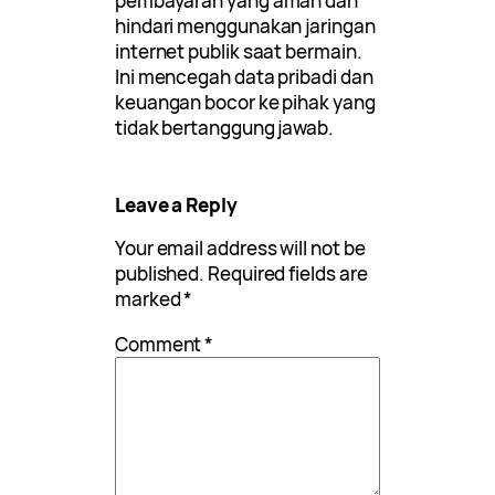
pembayaran yang aman dan
hindari menggunakan jaringan
internet publik saat bermain.
Ini mencegah data pribadi dan
keuangan bocor ke pihak yang
tidak bertanggung jawab.
Leave a Reply
Your email address will not be
published.
Required fields are
marked
*
Comment
*