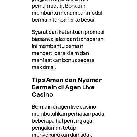
pemain setia. Bonus ini
membantu menambah modal
bermain tanpa risiko besar.
Syarat dan ketentuan promosi
biasanya jelas dan transparan.
Ini membantu pemain
mengerti cara klaim dan
manfaatkan bonus secara
maksimal.
Tips Aman dan Nyaman
Bermain di Agen Live
Casino
Bermain di agen live casino
membutuhkan perhatian pada
beberapa hal penting agar
pengalaman tetap
menyenangkan dan tidak