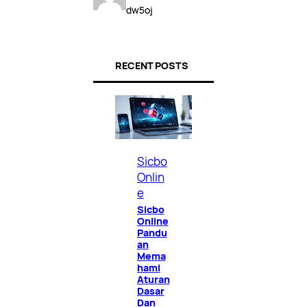
dw5oj
RECENT POSTS
Sicbo
Onlin
e
Sicbo
Online
Pandu
an
Mema
hami
Aturan
Dasar
Dan