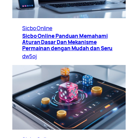
Sicbo Online
Sicbo Online Panduan Memahami
Aturan Dasar Dan Mekanisme
Permainan dengan Mudah dan Seru
dw5oj