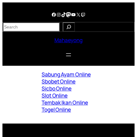
Skip
to
Facebook
Instagram
TikTok
Mastodon
YouTube
X
Twitch
content
S
e
a
Mahaeyong
r
c
h
Sabung Ayam Online
Sbobet Online
Sicbo Online
Slot Online
Tembak Ikan Online
Togel Online