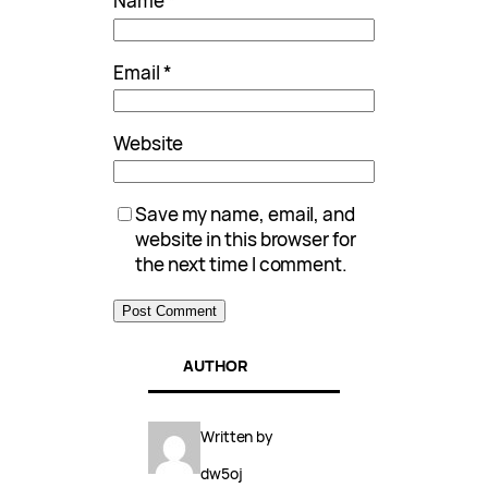
Name
*
Email
*
Website
Save my name, email, and
website in this browser for
the next time I comment.
AUTHOR
Written by
dw5oj