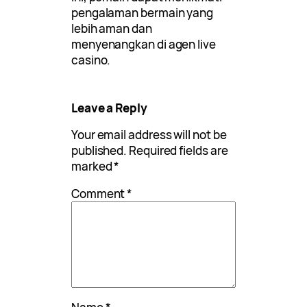
pengalaman bermain yang
lebih aman dan
menyenangkan di agen live
casino.
Leave a Reply
Your email address will not be
published.
Required fields are
marked
*
Comment
*