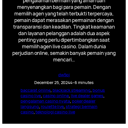
pengalaman bermain yang aman dan
menyenangkan bagi para pemain. Dengan
memilih agen yang telah terbukti terpercaya,
pemain dapat merasakan permainan dengan
transparansi dan keadilan. Tingkat keamanan
dan layanan pelanggan adalah dua aspek
penting yang perlu dipertimbangkan saat
memilih agen live casino. Dalam dunia
perjudian online, semakin banyak pemain yang
mencari…
dw5oj
December 25, 2024
4–6 minutes
baccarat online
, 
blackjack streaming
, 
bonus
casino live
, 
casino online
, 
live dealer games
, 
pengalaman casino nyata
, 
poker dealer
langsung
, 
roulette live
, 
strategi bermain
casino
, 
teknologi casino live