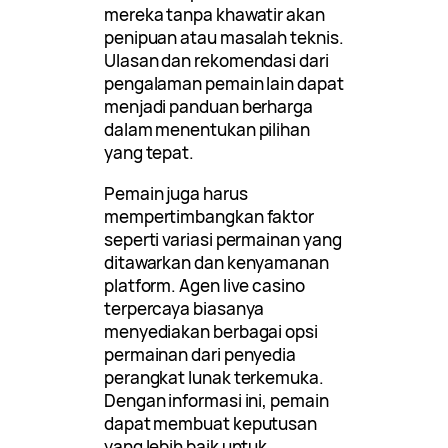
mereka tanpa khawatir akan
penipuan atau masalah teknis.
Ulasan dan rekomendasi dari
pengalaman pemain lain dapat
menjadi panduan berharga
dalam menentukan pilihan
yang tepat.
Pemain juga harus
mempertimbangkan faktor
seperti variasi permainan yang
ditawarkan dan kenyamanan
platform. Agen live casino
terpercaya biasanya
menyediakan berbagai opsi
permainan dari penyedia
perangkat lunak terkemuka.
Dengan informasi ini, pemain
dapat membuat keputusan
yang lebih baik untuk