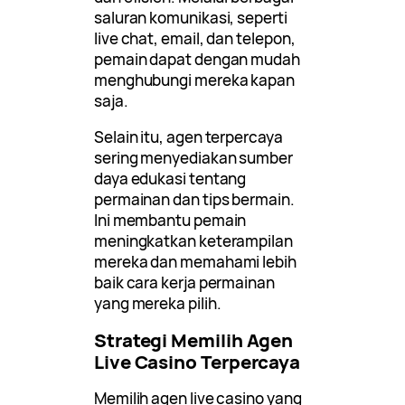
saluran komunikasi, seperti
live chat, email, dan telepon,
pemain dapat dengan mudah
menghubungi mereka kapan
saja.
Selain itu, agen terpercaya
sering menyediakan sumber
daya edukasi tentang
permainan dan tips bermain.
Ini membantu pemain
meningkatkan keterampilan
mereka dan memahami lebih
baik cara kerja permainan
yang mereka pilih.
Strategi Memilih Agen
Live Casino Terpercaya
Memilih agen live casino yang