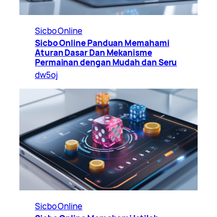
Sicbo Online
Sicbo Online Panduan Memahami
Aturan Dasar Dan Mekanisme
Permainan dengan Mudah dan Seru
dw5oj
Sicbo Online