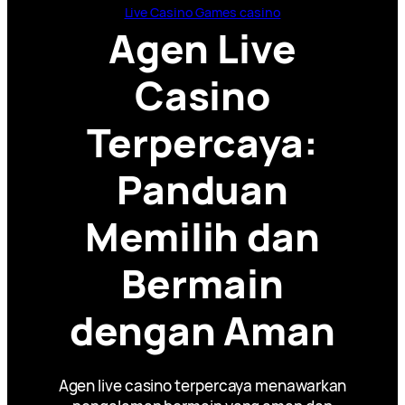
Live Casino Games casino
Agen Live
Casino
Terpercaya:
Panduan
Memilih dan
Bermain
dengan Aman
Agen live casino terpercaya menawarkan