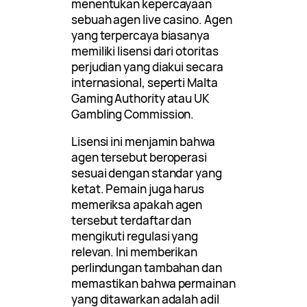
menentukan kepercayaan
sebuah agen live casino. Agen
yang terpercaya biasanya
memiliki lisensi dari otoritas
perjudian yang diakui secara
internasional, seperti Malta
Gaming Authority atau UK
Gambling Commission.
Lisensi ini menjamin bahwa
agen tersebut beroperasi
sesuai dengan standar yang
ketat. Pemain juga harus
memeriksa apakah agen
tersebut terdaftar dan
mengikuti regulasi yang
relevan. Ini memberikan
perlindungan tambahan dan
memastikan bahwa permainan
yang ditawarkan adalah adil