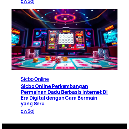
dw5oj
Sicbo Online
Sicbo Online Perkembangan
Permainan Dadu Berbasis Internet Di
Era Digital dengan Cara Bermain
yang Seru
dw5oj