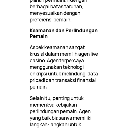
berbagai batas taruhan,
menyesuaikan dengan
preferensi pemain.
Keamanan dan Perlindungan
Pemain
Aspek keamanan sangat
krusial dalam memilih agen live
casino. Agen terpercaya
menggunakan teknologi
enkripsi untuk melindungi data
pribadi dan transaksi finansial
pemain.
Selain itu, penting untuk
memeriksa kebijakan
perlindungan pemain. Agen
yang baik biasanya memiliki
langkah-langkah untuk