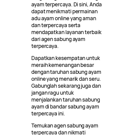
ayam terpercaya. Di sini, Anda
dapat menikmati permainan
adu ayam online yang aman
dan terpercaya serta
mendapatkan layanan terbaik
dari agen sabung ayam
terpercaya.
Dapatkan kesempatan untuk
meraih kemenangan besar
dengan taruhan sabung ayam
online yang menarik dan seru.
Gabunglah sekarang juga dan
jangan ragu untuk
menjalankan taruhan sabung
ayam di bandar sabung ayam
terpercaya ini.
Temukan agen sabung ayam
terpercaya dan nikmati