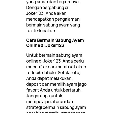
yang aman dan terpercaya.
Dengan bergabung di
Joker123, Anda akan
mendapatkan pengalaman
bermain sabung ayam yang
tak terlupakan.
Cara Bermain Sabung Ayam
Online di Joker123
Untuk bermain sabung ayam
online di Joker123, Anda perlu
mendaftar dan membuat akun
terlebih dahulu. Setelah itu,
Anda dapat melakukan
deposit dan memilih ayam jago
favorit Anda untuk bertaruh.
Jangan lupa untuk
mempelajari aturan dan
strategi bermain sabung ayam