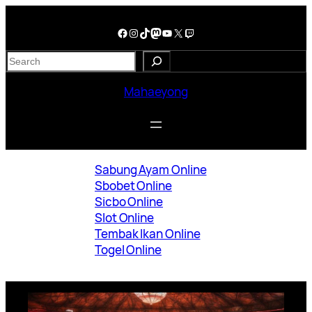
Skip
to
Facebook
Instagram
TikTok
Mastodon
YouTube
X
Twitch
content
S
e
a
Mahaeyong
r
c
h
Sabung Ayam Online
Sbobet Online
Sicbo Online
Slot Online
Tembak Ikan Online
Togel Online