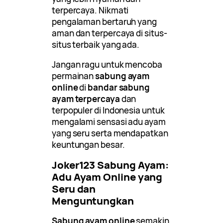
terpercaya. Nikmati
pengalaman bertaruh yang
aman dan terpercaya di situs-
situs terbaik yang ada.
Jangan ragu untuk mencoba
permainan
sabung ayam
online
di
bandar sabung
ayam terpercaya
dan
terpopuler di Indonesia untuk
mengalami sensasi adu ayam
yang seru serta mendapatkan
keuntungan besar.
Joker123 Sabung Ayam:
Adu Ayam Online yang
Seru dan
Menguntungkan
Sabung ayam online
semakin