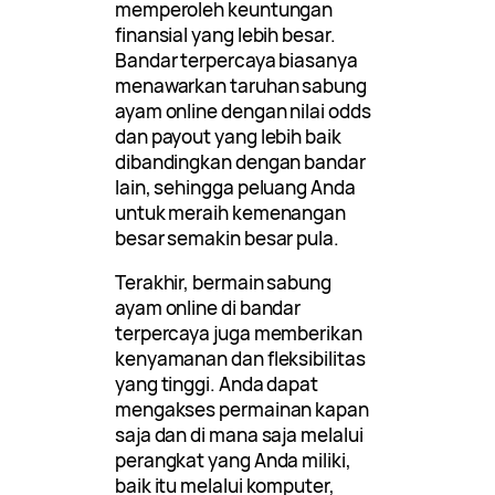
memperoleh keuntungan
finansial yang lebih besar.
Bandar terpercaya biasanya
menawarkan taruhan sabung
ayam online dengan nilai odds
dan payout yang lebih baik
dibandingkan dengan bandar
lain, sehingga peluang Anda
untuk meraih kemenangan
besar semakin besar pula.
Terakhir, bermain sabung
ayam online di bandar
terpercaya juga memberikan
kenyamanan dan fleksibilitas
yang tinggi. Anda dapat
mengakses permainan kapan
saja dan di mana saja melalui
perangkat yang Anda miliki,
baik itu melalui komputer,