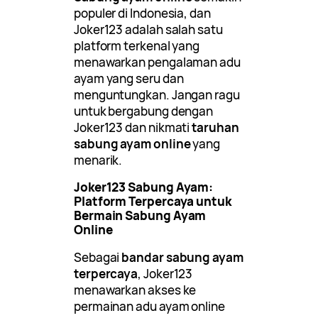
populer di Indonesia, dan
Joker123 adalah salah satu
platform terkenal yang
menawarkan pengalaman adu
ayam yang seru dan
menguntungkan. Jangan ragu
untuk bergabung dengan
Joker123 dan nikmati
taruhan
sabung ayam online
yang
menarik.
Joker123 Sabung Ayam:
Platform Terpercaya untuk
Bermain Sabung Ayam
Online
Sebagai
bandar sabung ayam
terpercaya
, Joker123
menawarkan akses ke
permainan adu ayam online