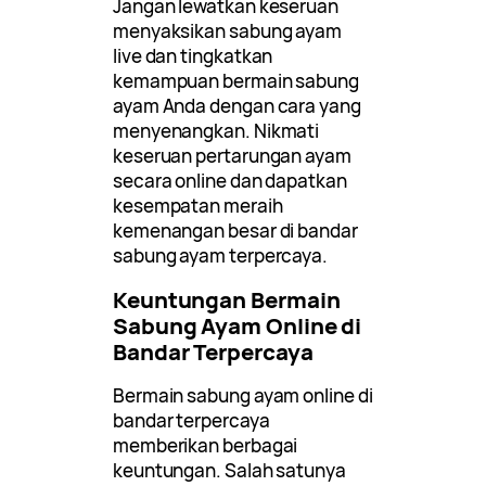
Jangan lewatkan keseruan
menyaksikan sabung ayam
live dan tingkatkan
kemampuan bermain sabung
ayam Anda dengan cara yang
menyenangkan. Nikmati
keseruan pertarungan ayam
secara online dan dapatkan
kesempatan meraih
kemenangan besar di bandar
sabung ayam terpercaya.
Keuntungan Bermain
Sabung Ayam Online di
Bandar Terpercaya
Bermain sabung ayam online di
bandar terpercaya
memberikan berbagai
keuntungan. Salah satunya