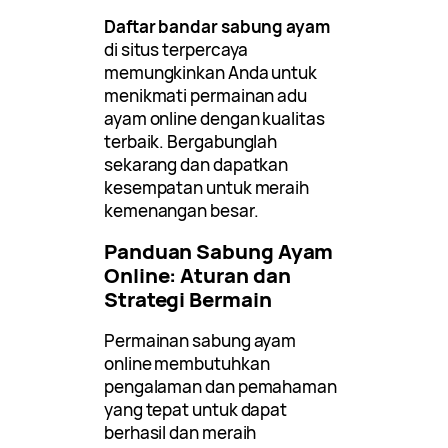
Daftar bandar sabung ayam
di situs terpercaya
memungkinkan Anda untuk
menikmati permainan adu
ayam online dengan kualitas
terbaik. Bergabunglah
sekarang dan dapatkan
kesempatan untuk meraih
kemenangan besar.
Panduan Sabung Ayam
Online: Aturan dan
Strategi Bermain
Permainan sabung ayam
online membutuhkan
pengalaman dan pemahaman
yang tepat untuk dapat
berhasil dan meraih