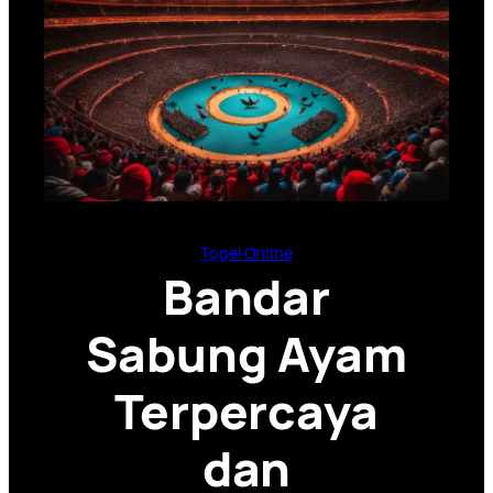
Togel Online
Bandar
Sabung Ayam
Terpercaya
dan