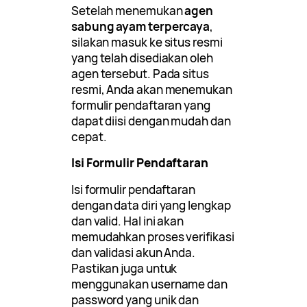
Setelah menemukan
agen
sabung ayam terpercaya
,
silakan masuk ke situs resmi
yang telah disediakan oleh
agen tersebut. Pada situs
resmi, Anda akan menemukan
formulir pendaftaran yang
dapat diisi dengan mudah dan
cepat.
Isi Formulir Pendaftaran
Isi formulir pendaftaran
dengan data diri yang lengkap
dan valid. Hal ini akan
memudahkan proses verifikasi
dan validasi akun Anda.
Pastikan juga untuk
menggunakan username dan
password yang unik dan