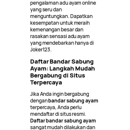
pengalaman adu ayam online
yang seru dan
menguntungkan. Dapatkan
kesempatan untuk meraih
kemenangan besar dan
rasakan sensasi adu ayam
yang mendebarkan hanya di
Joker123.
Daftar Bandar Sabung
Ayam: Langkah Mudah
Bergabung di Situs
Terpercaya
Jika Anda ingin bergabung
dengan
bandar sabung ayam
terpercaya, Anda perlu
mendaftar di situs resmi.
Daftar bandar sabung ayam
sangat mudah dilakukan dan