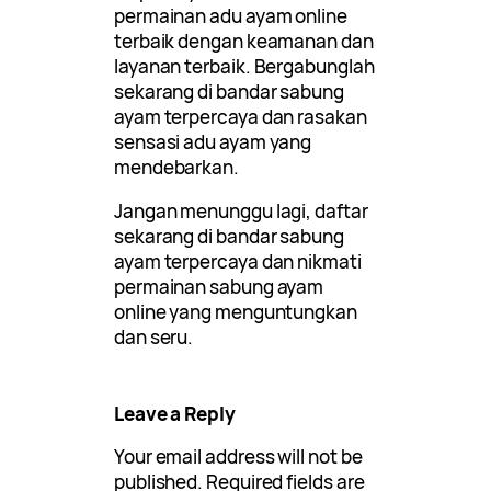
permainan adu ayam online
terbaik dengan keamanan dan
layanan terbaik. Bergabunglah
sekarang di bandar sabung
ayam terpercaya dan rasakan
sensasi adu ayam yang
mendebarkan.
Jangan menunggu lagi, daftar
sekarang di bandar sabung
ayam terpercaya dan nikmati
permainan sabung ayam
online yang menguntungkan
dan seru.
Leave a Reply
Your email address will not be
published.
Required fields are