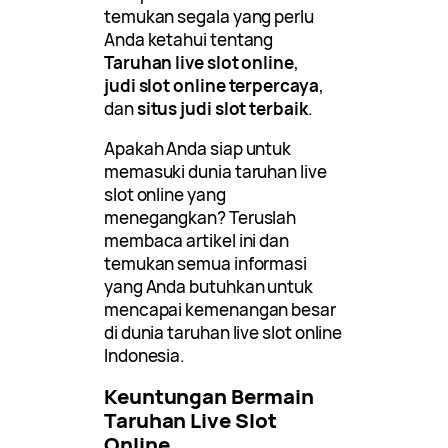
temukan segala yang perlu
Anda ketahui tentang
Taruhan live slot online
,
judi slot online terpercaya
,
dan
situs judi slot terbaik
.
Apakah Anda siap untuk
memasuki dunia taruhan live
slot online yang
menegangkan? Teruslah
membaca artikel ini dan
temukan semua informasi
yang Anda butuhkan untuk
mencapai kemenangan besar
di dunia taruhan live slot online
Indonesia.
Keuntungan Bermain
Taruhan Live Slot
Online