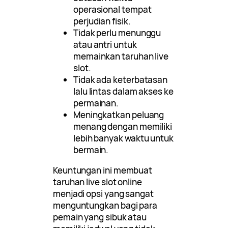
operasional tempat
perjudian fisik.
Tidak perlu menunggu
atau antri untuk
memainkan taruhan live
slot.
Tidak ada keterbatasan
lalu lintas dalam akses ke
permainan.
Meningkatkan peluang
menang dengan memiliki
lebih banyak waktu untuk
bermain.
Keuntungan ini membuat
taruhan live slot online
menjadi opsi yang sangat
menguntungkan bagi para
pemain yang sibuk atau