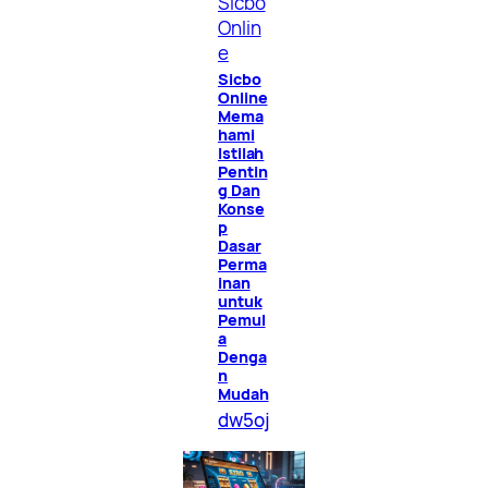
Sicbo
Onlin
e
Sicbo
Online
Mema
hami
Istilah
Pentin
g Dan
Konse
p
Dasar
Perma
inan
untuk
Pemul
a
Denga
n
Mudah
dw5oj