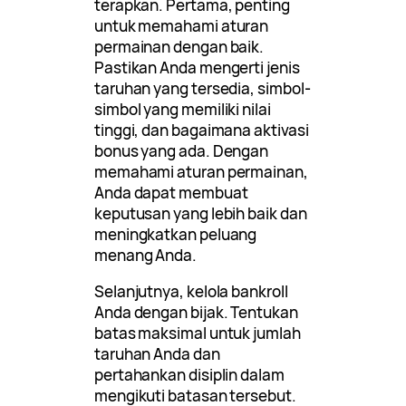
terapkan. Pertama, penting
untuk memahami aturan
permainan dengan baik.
Pastikan Anda mengerti jenis
taruhan yang tersedia, simbol-
simbol yang memiliki nilai
tinggi, dan bagaimana aktivasi
bonus yang ada. Dengan
memahami aturan permainan,
Anda dapat membuat
keputusan yang lebih baik dan
meningkatkan peluang
menang Anda.
Selanjutnya, kelola bankroll
Anda dengan bijak. Tentukan
batas maksimal untuk jumlah
taruhan Anda dan
pertahankan disiplin dalam
mengikuti batasan tersebut.