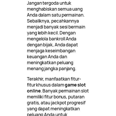
Jangan tergoda untuk
menghabiskan semua uang
Anda dalam satu permainan.
Sebaliknya, pecahkannya
menjadi banyak sesi bermain
yang lebih kecil. Dengan
mengelola bankroll Anda
dengan bijak, Anda dapat
menjaga keseimbangan
keuangan Anda dan
meningkatkan peluang
menang jangka panjang.
Terakhir, manfaatkan fitur-
fitur khusus dalam
game slot
online
. Banyak permainan slot
memiliki fitur bonus, putaran
gratis, atau jackpot progresif
yang dapat meningkatkan
peluang Anda untuk