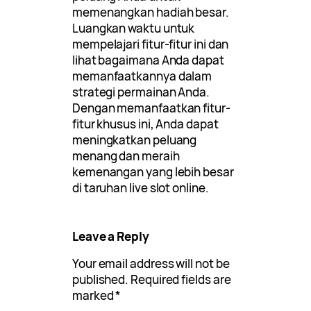
memenangkan hadiah besar.
Luangkan waktu untuk
mempelajari fitur-fitur ini dan
lihat bagaimana Anda dapat
memanfaatkannya dalam
strategi permainan Anda.
Dengan memanfaatkan fitur-
fitur khusus ini, Anda dapat
meningkatkan peluang
menang dan meraih
kemenangan yang lebih besar
di taruhan live slot online.
Leave a Reply
Your email address will not be
published.
Required fields are
marked
*