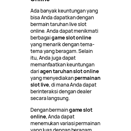
Ada banyak keuntungan yang
bisa Anda dapatkan dengan
bermain taruhan live slot
online. Anda dapat menikmati
berbagai
game slot online
yang menarik dengan tema-
tema yang beragam. Selain
itu, Anda juga dapat
memanfaatkan keuntungan
dari
agen taruhan slot online
yang menyediakan
permainan
slot live
, di mana Anda dapat
berinteraksi dengan dealer
secara langsung.
Dengan bermain
game slot
online
, Anda dapat
menemukan variasi permainan
yang luas dengan beragam