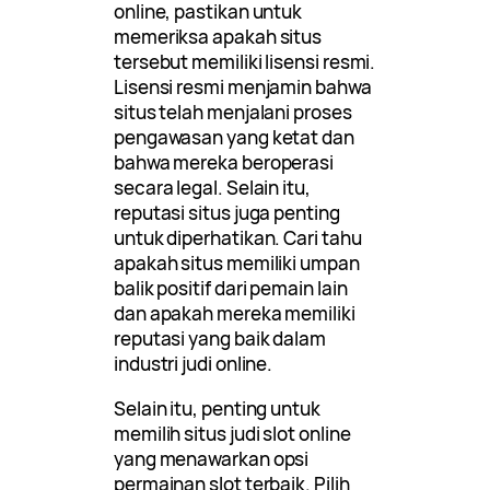
online, pastikan untuk
memeriksa apakah situs
tersebut memiliki lisensi resmi.
Lisensi resmi menjamin bahwa
situs telah menjalani proses
pengawasan yang ketat dan
bahwa mereka beroperasi
secara legal. Selain itu,
reputasi situs juga penting
untuk diperhatikan. Cari tahu
apakah situs memiliki umpan
balik positif dari pemain lain
dan apakah mereka memiliki
reputasi yang baik dalam
industri judi online.
Selain itu, penting untuk
memilih situs judi slot online
yang menawarkan opsi
permainan slot terbaik. Pilih