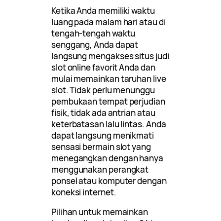
Ketika Anda memiliki waktu
luang pada malam hari atau di
tengah-tengah waktu
senggang, Anda dapat
langsung mengakses situs judi
slot online favorit Anda dan
mulai memainkan taruhan live
slot. Tidak perlu menunggu
pembukaan tempat perjudian
fisik, tidak ada antrian atau
keterbatasan lalu lintas. Anda
dapat langsung menikmati
sensasi bermain slot yang
menegangkan dengan hanya
menggunakan perangkat
ponsel atau komputer dengan
koneksi internet.
Pilihan untuk memainkan