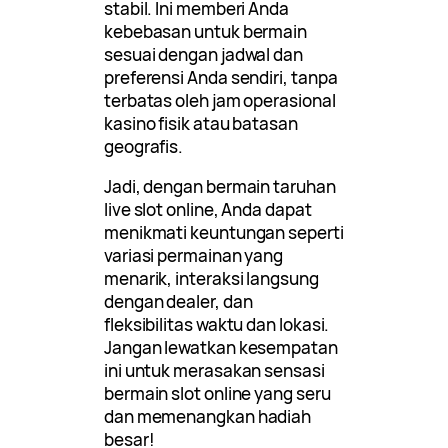
stabil. Ini memberi Anda
kebebasan untuk bermain
sesuai dengan jadwal dan
preferensi Anda sendiri, tanpa
terbatas oleh jam operasional
kasino fisik atau batasan
geografis.
Jadi, dengan bermain taruhan
live slot online, Anda dapat
menikmati keuntungan seperti
variasi permainan yang
menarik, interaksi langsung
dengan dealer, dan
fleksibilitas waktu dan lokasi.
Jangan lewatkan kesempatan
ini untuk merasakan sensasi
bermain slot online yang seru
dan memenangkan hadiah
besar!