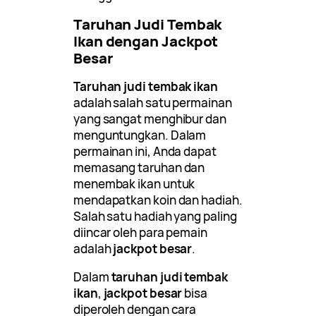
Taruhan Judi Tembak
Ikan dengan Jackpot
Besar
Taruhan judi tembak ikan
adalah salah satu permainan
yang sangat menghibur dan
menguntungkan. Dalam
permainan ini, Anda dapat
memasang taruhan dan
menembak ikan untuk
mendapatkan koin dan hadiah.
Salah satu hadiah yang paling
diincar oleh para pemain
adalah
jackpot besar
.
Dalam
taruhan judi tembak
ikan
,
jackpot besar
bisa
diperoleh dengan cara