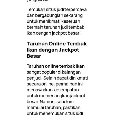
Temukan situs judi terpercaya
dan bergabunglah sekarang
untuk menikmati keseruan
bermain taruhan judi tembak
ikan dengan jackpot besar!
Taruhan Online Tembak
Ikan dengan Jackpot
Besar
Taruhan online tembak ikan
sangat populer di kalangan
penjudi. Selain dapat dinikmati
secara online, permainan ini
menawarkan kesempatan
untuk memenangkan jackpot
besar. Namun, sebelum
memulai taruhan, pastikan
untuk menemukan situs judi