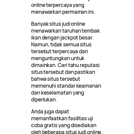
online terpercaya yang
menawarkan permainan ini.
Banyak situs judi online
menawarkan taruhan tembak
ikan dengan jackpot besar.
Namun, tidak semua situs
tersebut terpercaya dan
menguntungkan untuk
dimainkan. Cari tahu reputasi
situs tersebut dan pastikan
bahwa situs tersebut
memenuhi standar keamanan
dan keselamatan yang
diperlukan.
Anda juga dapat
memanfaatkan fasilitas uji
coba gratis yang disediakan
oleh beberapa situs judi online.