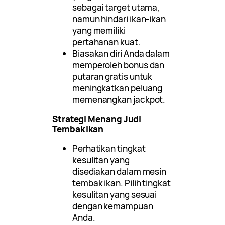
sebagai target utama,
namun hindari ikan-ikan
yang memiliki
pertahanan kuat.
Biasakan diri Anda dalam
memperoleh bonus dan
putaran gratis untuk
meningkatkan peluang
memenangkan jackpot.
Strategi Menang Judi
Tembak Ikan
Perhatikan tingkat
kesulitan yang
disediakan dalam mesin
tembak ikan. Pilih tingkat
kesulitan yang sesuai
dengan kemampuan
Anda.