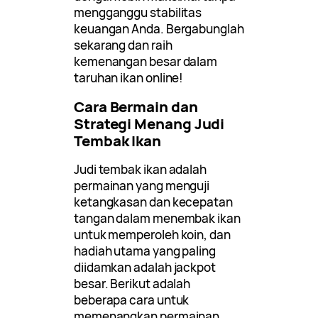
mengganggu stabilitas
keuangan Anda. Bergabunglah
sekarang dan raih
kemenangan besar dalam
taruhan ikan online!
Cara Bermain dan
Strategi Menang Judi
Tembak Ikan
Judi tembak ikan adalah
permainan yang menguji
ketangkasan dan kecepatan
tangan dalam menembak ikan
untuk memperoleh koin, dan
hadiah utama yang paling
diidamkan adalah jackpot
besar. Berikut adalah
beberapa cara untuk
memenangkan permainan