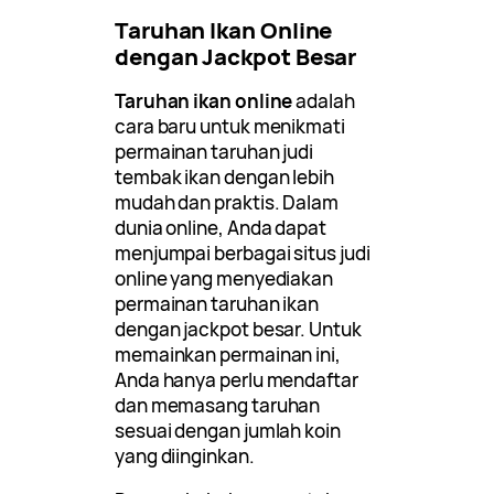
Taruhan Ikan Online
dengan Jackpot Besar
Taruhan ikan online
adalah
cara baru untuk menikmati
permainan taruhan judi
tembak ikan dengan lebih
mudah dan praktis. Dalam
dunia online, Anda dapat
menjumpai berbagai situs judi
online yang menyediakan
permainan taruhan ikan
dengan jackpot besar. Untuk
memainkan permainan ini,
Anda hanya perlu mendaftar
dan memasang taruhan
sesuai dengan jumlah koin
yang diinginkan.