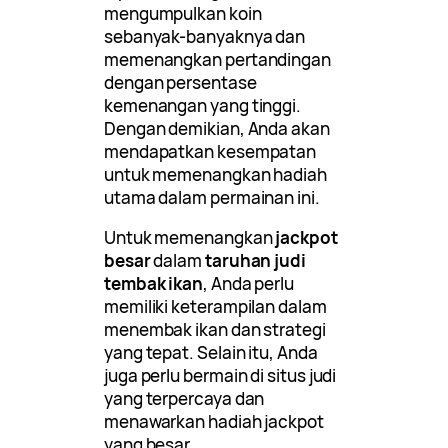
mengumpulkan koin
sebanyak-banyaknya dan
memenangkan pertandingan
dengan persentase
kemenangan yang tinggi.
Dengan demikian, Anda akan
mendapatkan kesempatan
untuk memenangkan hadiah
utama dalam permainan ini.
Untuk memenangkan
jackpot
besar
dalam
taruhan judi
tembak ikan
, Anda perlu
memiliki keterampilan dalam
menembak ikan dan strategi
yang tepat. Selain itu, Anda
juga perlu bermain di situs judi
yang terpercaya dan
menawarkan hadiah jackpot
yang besar.