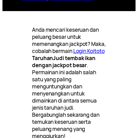
Anda mencari keseruan dan
peluang besar untuk
memenangkan jackpot? Maka,
cobalah bermain
Login Koitoto
TaruhanJudi tembak ikan
dengan jackpot besar
.
Permainan ini adalah salah
satu yang paling
menguntungkan dan
menyenangkan untuk
dimainkan di antara semua
jenis taruhan judi.
Bergabunglah sekarang dan
temukan keseruan serta
peluang menang yang
menggiurkan!