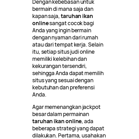
Dengan kebebasan untuk
bermain di mana saja dan
kapan saja,
taruhan ikan
online
sangat cocok bagi
Anda yang ingin bermain
dengan nyaman dari rumah
atau dari tempat kerja. Selain
itu, setiap situs judi online
memiliki kelebihan dan
kekurangan tersendiri,
sehingga Anda dapat memilih
situs yang sesuai dengan
kebutuhan dan preferensi
Anda.
Agar memenangkan jackpot
besar dalam permainan
taruhan ikan online
, ada
beberapa strategi yang dapat
dilakukan. Pertama, usahakan