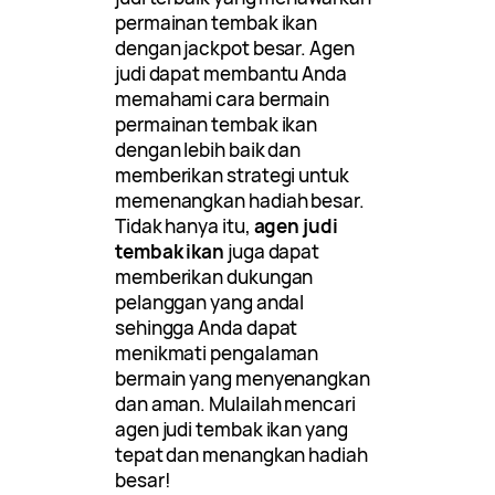
permainan tembak ikan
dengan jackpot besar. Agen
judi dapat membantu Anda
memahami cara bermain
permainan tembak ikan
dengan lebih baik dan
memberikan strategi untuk
memenangkan hadiah besar.
Tidak hanya itu,
agen judi
tembak ikan
juga dapat
memberikan dukungan
pelanggan yang andal
sehingga Anda dapat
menikmati pengalaman
bermain yang menyenangkan
dan aman. Mulailah mencari
agen judi tembak ikan yang
tepat dan menangkan hadiah
besar!