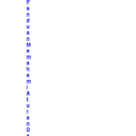
P
a
n
d
u
a
n
M
e
m
a
h
a
m
i
A
t
u
r
a
n
D
a