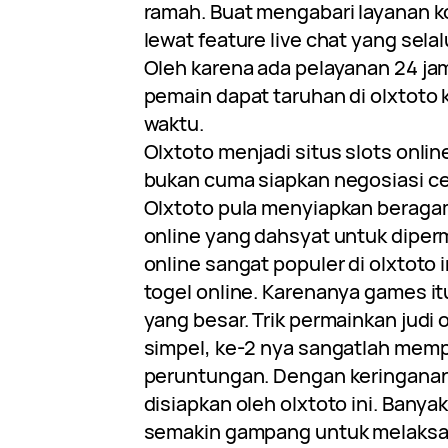
ramah. Buat mengabari layanan 
lewat feature live chat yang sela
Oleh karena ada pelayanan 24 jam
pemain dapat taruhan di olxtoto 
waktu.
Olxtoto menjadi situs slots onlin
bukan cuma siapkan negosiasi c
Olxtoto pula menyiapkan beraga
online yang dahsyat untuk diper
online sangat populer di olxtoto i
togel online. Karenanya games i
yang besar. Trik permainkan judi 
simpel, ke-2 nya sangatlah mem
peruntungan. Dengan keringanan 
disiapkan oleh olxtoto ini. Banya
semakin gampang untuk melaksa