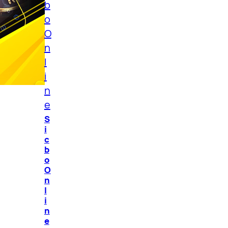
b
o
O
n
l
i
n
e
S
i
c
b
o
O
n
l
i
n
e