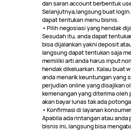
dan saran account berbentuk us
Selanjutnya,langsung buat login.
dapat tentukan menu bisnis.
• Pilih negosiasi yang hendak dij
Sesudah itu, anda dapat tentukan
bisa dijalankan yakni deposit at
langsung dapat tentukan saja me
memiliki arti anda harus input n
hendak dikeluarkan. Kalau buat wi
anda menarik keuntungan yang su
perjudian online yang disajikan o
kemenangan yang diterima oleh p
akan bayar lunas tak ada potongan
• Konfirmasi di layanan konsume
Apabila ada rintangan atau anda 
bisnis ini, langsung bisa menga