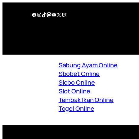
Skip
to
Facebook
Instagram
TikTok
Mastodon
YouTube
X
Twitch
content
Sabung Ayam Online
Sbobet Online
Sicbo Online
Slot Online
Tembak Ikan Online
Togel Online