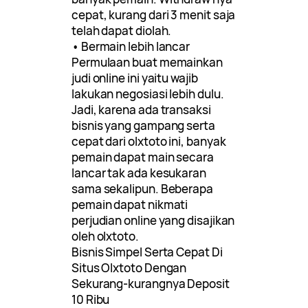
cepat, kurang dari 3 menit saja
telah dapat diolah.
• Bermain lebih lancar
Permulaan buat memainkan
judi online ini yaitu wajib
lakukan negosiasi lebih dulu.
Jadi, karena ada transaksi
bisnis yang gampang serta
cepat dari olxtoto ini, banyak
pemain dapat main secara
lancar tak ada kesukaran
sama sekalipun. Beberapa
pemain dapat nikmati
perjudian online yang disajikan
oleh olxtoto.
Bisnis Simpel Serta Cepat Di
Situs Olxtoto Dengan
Sekurang-kurangnya Deposit
10 Ribu