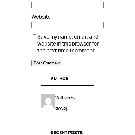
Website
Save my name, email, and
website in this browser for
the next time I comment.
AUTHOR
Written by
dw5oj
RECENT POSTS