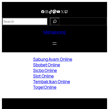
Skip
to
Facebook
Instagram
TikTok
Mastodon
YouTube
X
Twitch
content
S
e
a
Mahaeyong
r
c
h
Sabung Ayam Online
Sbobet Online
Sicbo Online
Slot Online
Tembak Ikan Online
Togel Online