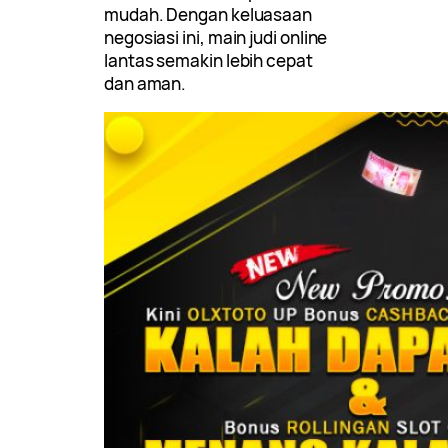
mudah. Dengan keluasaan
negosiasi ini, main judi online
lantas semakin lebih cepat
dan aman.