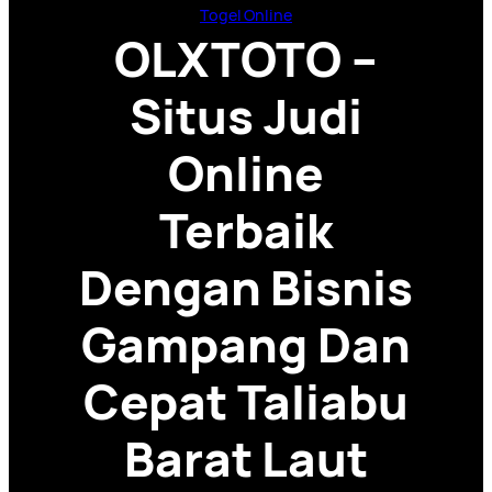
Togel Online
OLXTOTO –
Situs Judi
Online
Terbaik
Dengan Bisnis
Gampang Dan
Cepat Taliabu
Barat Laut