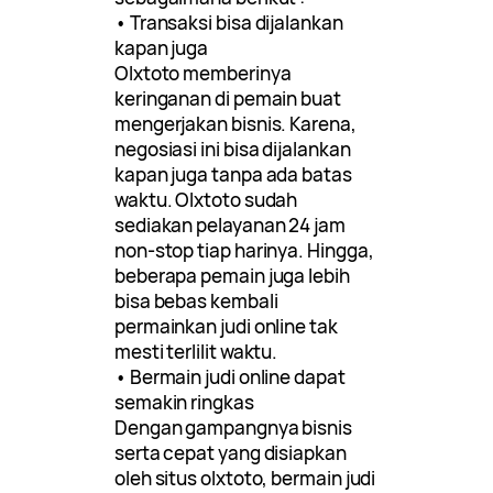
• Transaksi bisa dijalankan
kapan juga
Olxtoto memberinya
keringanan di pemain buat
mengerjakan bisnis. Karena,
negosiasi ini bisa dijalankan
kapan juga tanpa ada batas
waktu. Olxtoto sudah
sediakan pelayanan 24 jam
non-stop tiap harinya. Hingga,
beberapa pemain juga lebih
bisa bebas kembali
permainkan judi online tak
mesti terlilit waktu.
• Bermain judi online dapat
semakin ringkas
Dengan gampangnya bisnis
serta cepat yang disiapkan
oleh situs olxtoto, bermain judi