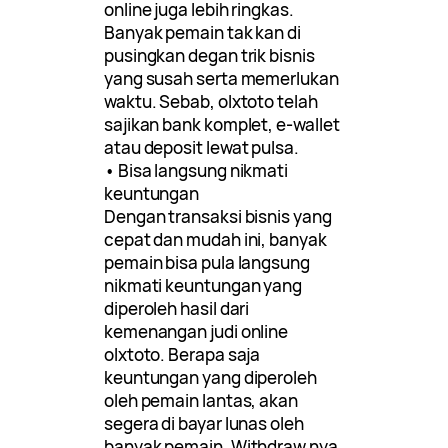
online juga lebih ringkas.
Banyak pemain tak kan di
pusingkan degan trik bisnis
yang susah serta memerlukan
waktu. Sebab, olxtoto telah
sajikan bank komplet, e-wallet
atau deposit lewat pulsa.
• Bisa langsung nikmati
keuntungan
Dengan transaksi bisnis yang
cepat dan mudah ini, banyak
pemain bisa pula langsung
nikmati keuntungan yang
diperoleh hasil dari
kemenangan judi online
olxtoto. Berapa saja
keuntungan yang diperoleh
oleh pemain lantas, akan
segera di bayar lunas oleh
banyak pemain. Withdraw nya