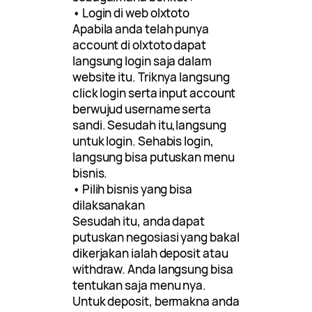
• Login di web olxtoto
Apabila anda telah punya
account di olxtoto dapat
langsung login saja dalam
website itu. Triknya langsung
click login serta input account
berwujud username serta
sandi. Sesudah itu,langsung
untuk login. Sehabis login,
langsung bisa putuskan menu
bisnis.
• Pilih bisnis yang bisa
dilaksanakan
Sesudah itu, anda dapat
putuskan negosiasi yang bakal
dikerjakan ialah deposit atau
withdraw. Anda langsung bisa
tentukan saja menu nya.
Untuk deposit, bermakna anda