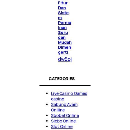
Fitur
Dan
Siste
m
Perma
inan
Seru
dan
Mudah
Dimen
gerti
dw5oj
CATEGORIES
Live Casino Games
casino
Sabung Ayam
Onlline
Sbobet Online
Sicbo Online
Slot Online