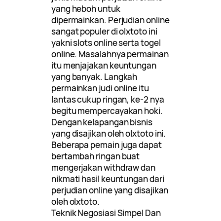
yang heboh untuk
dipermainkan. Perjudian online
sangat populer di olxtoto ini
yakni slots online serta togel
online. Masalahnya permainan
itu menjajakan keuntungan
yang banyak. Langkah
permainkan judi online itu
lantas cukup ringan, ke-2 nya
begitu mempercayakan hoki.
Dengan kelapangan bisnis
yang disajikan oleh olxtoto ini.
Beberapa pemain juga dapat
bertambah ringan buat
mengerjakan withdraw dan
nikmati hasil keuntungan dari
perjudian online yang disajikan
oleh olxtoto.
Teknik Negosiasi Simpel Dan