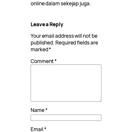
online dalam sekejap juga.
Leave a Reply
Your email address will not be
published.
Required fields are
marked
*
Comment
*
Name
*
Email
*