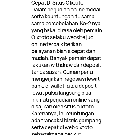
Cepat Di Situs Olxtoto
Dalam perjudian online modal
serta keuntungan itu sama
sama bersebelahan. Ke-2 nya
yang bakal dirasa oleh pemain.
Olxtoto selaku website judi
online terbaik berikan
pelayanan bisnis cepat dan
mudah. Banyak pemain dapat
lakukan withdraw dan deposit
tanpa susah. Cuman perlu
mengerjakan negosiasi lewat
bank, e-wallet, atau deposit
lewat pulsa langsung bisa
nikmati perjudian online yang
disajikan oleh situs olxtoto.
Karenanya, ini keuntungan
ada transaksi bisnis gampang
serta cepat di web olxtoto
sebagaimana berikut :