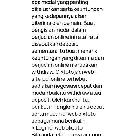
ada modal yang penting
dikeluarkan serta keuntungan
yang kedepannya akan
diterima oleh pemain. Buat
pengisian modal dalam
perjudian online ini rata-rata
disebutkan deposit,
sementara itu buat menarik
keuntungan yang diterima dari
perjudian online merupakan
withdraw. Olxtoto jadi web-
site judi online terhebat
sediakan negosiasi cepat dan
mudah baik itu withdraw atau
deposit. Oleh karena itu,
berikut ini langkah bisnis cepat
serta mudah di web olxtoto
sebagaimana berikut :
• Login di web olxtoto
Bila anda telah punya account