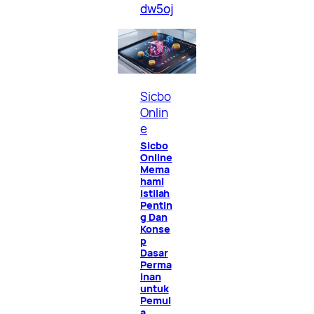
dw5oj
Sicbo
Onlin
e
Sicbo
Online
Mema
hami
Istilah
Pentin
g Dan
Konse
p
Dasar
Perma
inan
untuk
Pemul
a