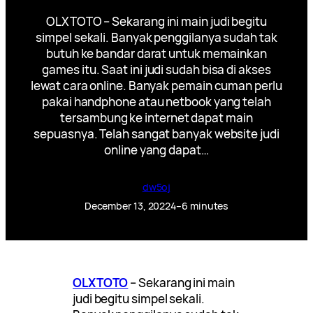
OLXTOTO – Sekarang ini main judi begitu
simpel sekali. Banyak penggilanya sudah tak
butuh ke bandar darat untuk memainkan
games itu. Saat ini judi sudah bisa di akses
lewat cara online. Banyak pemain cuman perlu
pakai handphone atau netbook yang telah
tersambung ke internet dapat main
sepuasnya. Telah sangat banyak website judi
online yang dapat…
dw5oj
December 13, 2022
4–6 minutes
OLXTOTO
– Sekarang ini main
judi begitu simpel sekali.