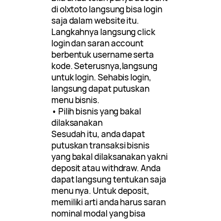
di olxtoto langsung bisa login
saja dalam website itu.
Langkahnya langsung click
login dan saran account
berbentuk username serta
kode. Seterusnya,langsung
untuk login. Sehabis login,
langsung dapat putuskan
menu bisnis.
• Pilih bisnis yang bakal
dilaksanakan
Sesudah itu, anda dapat
putuskan transaksi bisnis
yang bakal dilaksanakan yakni
deposit atau withdraw. Anda
dapat langsung tentukan saja
menu nya. Untuk deposit,
memiliki arti anda harus saran
nominal modal yang bisa