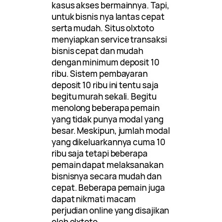
kasus akses bermainnya. Tapi,
untuk bisnis nya lantas cepat
serta mudah. Situs olxtoto
menyiapkan service transaksi
bisnis cepat dan mudah
dengan minimum deposit 10
ribu. Sistem pembayaran
deposit 10 ribu ini tentu saja
begitu murah sekali. Begitu
menolong beberapa pemain
yang tidak punya modal yang
besar. Meskipun, jumlah modal
yang dikeluarkannya cuma 10
ribu saja tetapi beberapa
pemain dapat melaksanakan
bisnisnya secara mudah dan
cepat. Beberapa pemain juga
dapat nikmati macam
perjudian online yang disajikan
oleh olxtoto.