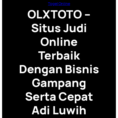
Togel Online
OLXTOTO –
Situs Judi
Online
Terbaik
Dengan Bisnis
Gampang
Serta Cepat
Adi Luwih