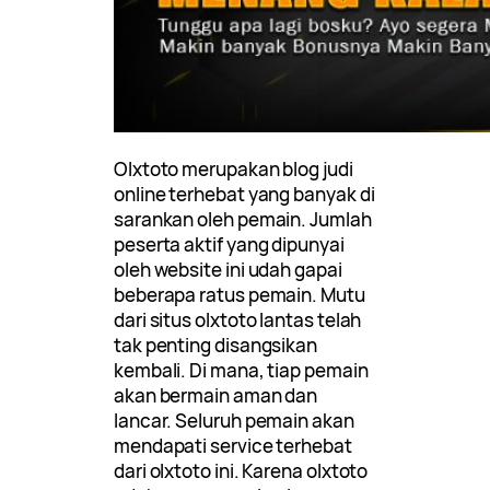
Olxtoto merupakan blog judi
online terhebat yang banyak di
sarankan oleh pemain. Jumlah
peserta aktif yang dipunyai
oleh website ini udah gapai
beberapa ratus pemain. Mutu
dari situs olxtoto lantas telah
tak penting disangsikan
kembali. Di mana, tiap pemain
akan bermain aman dan
lancar. Seluruh pemain akan
mendapati service terhebat
dari olxtoto ini. Karena olxtoto