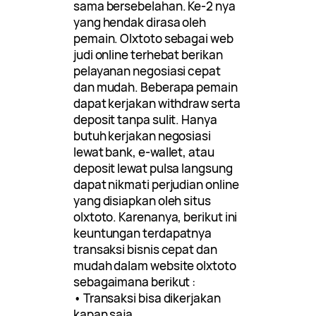
sama bersebelahan. Ke-2 nya
yang hendak dirasa oleh
pemain. Olxtoto sebagai web
judi online terhebat berikan
pelayanan negosiasi cepat
dan mudah. Beberapa pemain
dapat kerjakan withdraw serta
deposit tanpa sulit. Hanya
butuh kerjakan negosiasi
lewat bank, e-wallet, atau
deposit lewat pulsa langsung
dapat nikmati perjudian online
yang disiapkan oleh situs
olxtoto. Karenanya, berikut ini
keuntungan terdapatnya
transaksi bisnis cepat dan
mudah dalam website olxtoto
sebagaimana berikut :
• Transaksi bisa dikerjakan
kapan saja