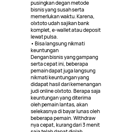
pusingkan degan metode
bisnis yang susah serta
memerlukan waktu. Karena,
olxtoto udah sajikan bank
komplet, e-wallet atau deposit
lewat pulsa.
• Bisa langsung nikmati
keuntungan
Dengan bisnis yang gampang
serta cepat ini, beberapa
pemain dapat juga langsung
nikmati keuntungan yang
didapat hasil dari kemenangan
judi online olxtoto. Berapa saja
keuntungan yang diterima
oleh pemain lantas, akan
selekasnya di bayar lunas oleh
beberapa pemain. Withdraw
nya cepat, kurang dari 3 menit
saja telah dapat diolah.