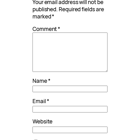
Your email address will not be
published.
Required fields are
marked
*
Comment
*
Name
*
Email
*
Website