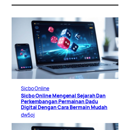
Sicbo Online
Sicbo Online Mengenal Sejarah Dan
Perkembangan Permainan Dadu
Digital Dengan Cara Bermain Mudah
dw5oj