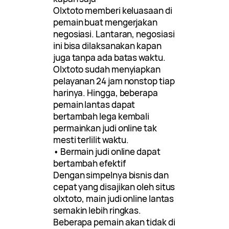
Olxtoto memberi keluasaan di
pemain buat mengerjakan
negosiasi. Lantaran, negosiasi
ini bisa dilaksanakan kapan
juga tanpa ada batas waktu.
Olxtoto sudah menyiapkan
pelayanan 24 jam nonstop tiap
harinya. Hingga, beberapa
pemain lantas dapat
bertambah lega kembali
permainkan judi online tak
mesti terlilit waktu.
• Bermain judi online dapat
bertambah efektif
Dengan simpelnya bisnis dan
cepat yang disajikan oleh situs
olxtoto, main judi online lantas
semakin lebih ringkas.
Beberapa pemain akan tidak di