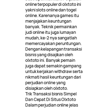
online terpopuler di olxtoto ini
yakni slots online dan togel
online. Karenanya games itu
menjajakan keuntungan
banyak. Teknik permainkan
judi online itu juga lumayan
mudah, ke-2 nya sangatlah
memercayakan peruntungan.
Dengan kelapangan transaksi
bisnis yang disajikan oleh
olxtoto ini. Banyak pemain
juga dapat semakin gampang
untuk kerjakan withdraw serta
nikmati hasil keuntungan dari
perjudian online yang
disiapkan oleh olxtoto.
Trik Transaksi bisnis Simpel
Dan Cepat Di Situs Olxtoto
Dalam perjudian online jelas