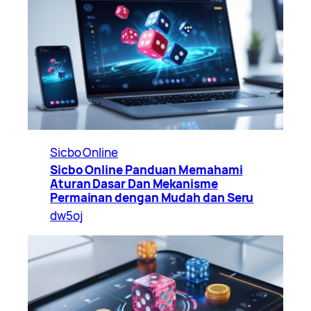
Sicbo Online
Sicbo Online Panduan Memahami
Aturan Dasar Dan Mekanisme
Permainan dengan Mudah dan Seru
dw5oj