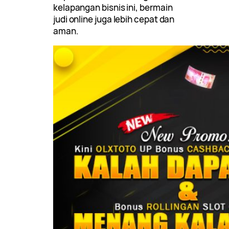
kelapangan bisnis ini, bermain
judi online juga lebih cepat dan
aman.