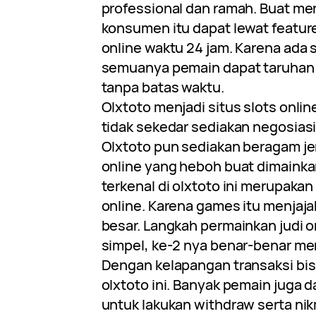
professional dan ramah. Buat me
konsumen itu dapat lewat feature
online waktu 24 jam. Karena ada s
semuanya pemain dapat taruhan d
tanpa batas waktu.
Olxtoto menjadi situs slots online
tidak sekedar sediakan negosias
Olxtoto pun sediakan beragam je
online yang heboh buat dimainkan
terkenal di olxtoto ini merupakan 
online. Karena games itu menjaj
besar. Langkah permainkan judi o
simpel, ke-2 nya benar-benar m
Dengan kelapangan transaksi bisn
olxtoto ini. Banyak pemain juga 
untuk lakukan withdraw serta ni