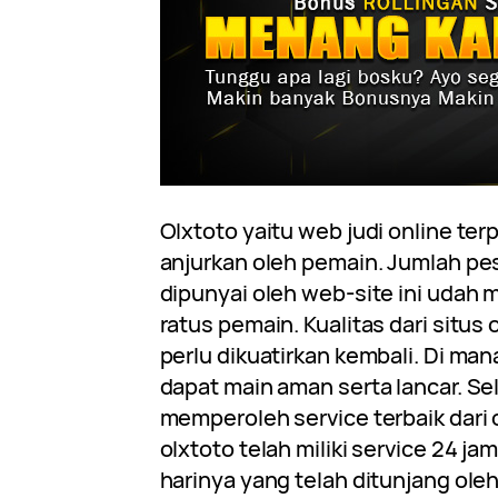
Olxtoto yaitu web judi online terp
anjurkan oleh pemain. Jumlah pes
dipunyai oleh web-site ini udah
ratus pemain. Kualitas dari situs 
perlu dikuatirkan kembali. Di man
dapat main aman serta lancar. Se
memperoleh service terbaik dari 
olxtoto telah miliki service 24 ja
harinya yang telah ditunjang ol