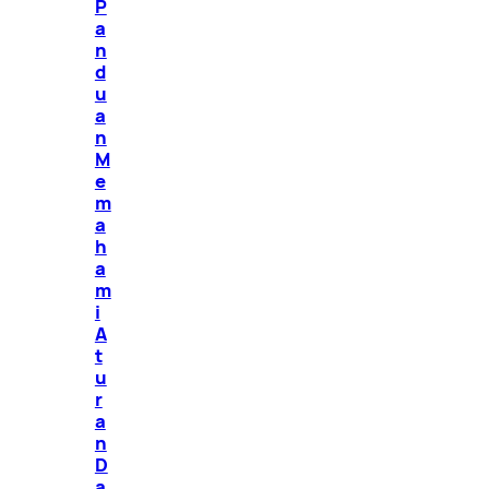
P
a
n
d
u
a
n
M
e
m
a
h
a
m
i
A
t
u
r
a
n
D
a