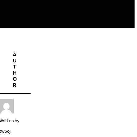
A
U
T
H
O
R
Written by
dw5oj