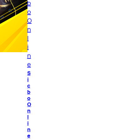
b
o
O
n
l
i
n
e
S
i
c
b
o
O
n
l
i
n
e