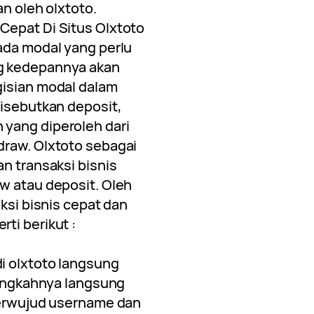
an oleh olxtoto.
Cepat Di Situs Olxtoto
ada modal yang perlu
g kedepannya akan
gisian modal dalam
disebutkan deposit,
yang diperoleh dari
draw. Olxtoto sebagai
an transaksi bisnis
w atau deposit. Oleh
aksi bisnis cepat dan
ti berikut :
i olxtoto langsung
 Langkahnya langsung
 berwujud username dan