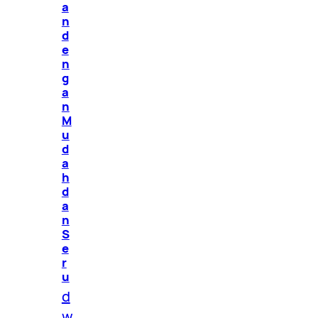
a
n
d
e
n
g
a
n
M
u
d
a
h
d
a
n
S
e
r
u
d
w