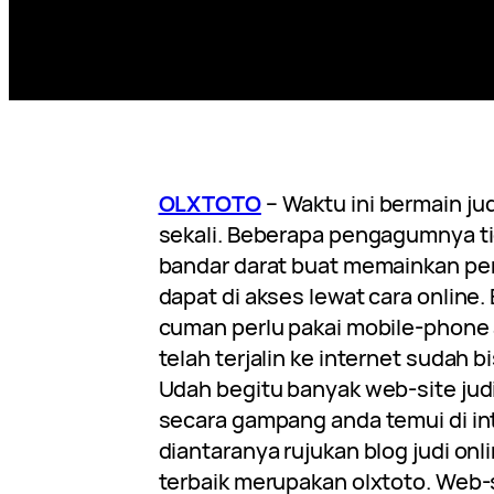
OLXTOTO
– Waktu ini bermain j
sekali. Beberapa pengagumnya ti
bandar darat buat memainkan perm
dapat di akses lewat cara online
cuman perlu pakai mobile-phone
telah terjalin ke internet sudah 
Udah begitu banyak web-site jud
secara gampang anda temui di int
diantaranya rujukan blog judi onl
terbaik merupakan olxtoto. Web-s