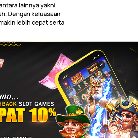
ntara lainnya yakni
dah. Dengan keluasaan
 makin lebih cepat serta