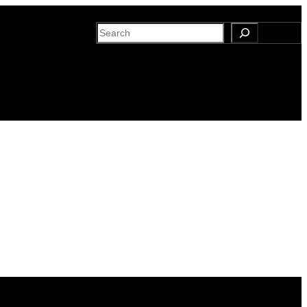
S
e
a
r
c
h