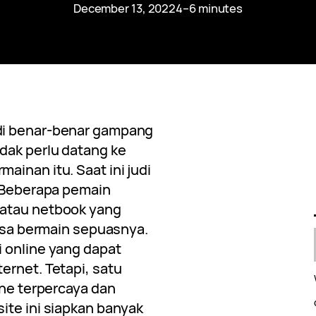
December 13, 2022
4–6 minutes
udi benar-benar gampang
dak perlu datang ke
ainan itu. Saat ini judi
. Beberapa pemain
 atau netbook yang
bisa bermain sepuasnya.
i online yang dapat
ernet. Tetapi, satu
ine terpercaya dan
ite ini siapkan banyak