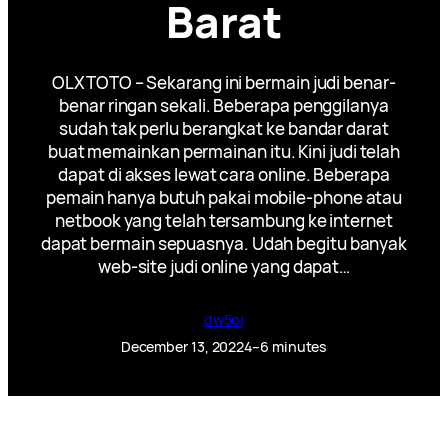
Barat
OLXTOTO – Sekarang ini bermain judi benar-
benar ringan sekali. Beberapa penggilanya
sudah tak perlu berangkat ke bandar darat
buat memainkan permainan itu. Kini judi telah
dapat di akses lewat cara online. Beberapa
pemain hanya butuh pakai mobile-phone atau
netbook yang telah tersambung ke internet
dapat bermain sepuasnya. Udah begitu banyak
web-site judi online yang dapat…
dw5oj
December 13, 2022
4–6 minutes