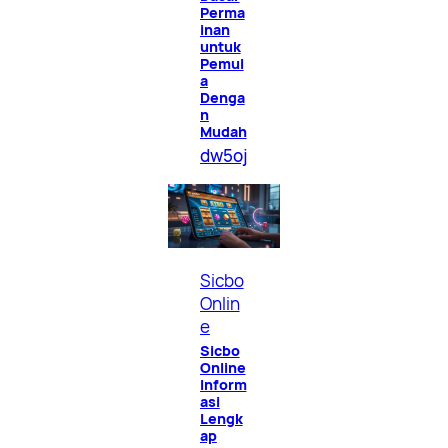
Perma
inan
untuk
Pemul
a
Denga
n
Mudah
dw5oj
Sicbo
Onlin
e
Sicbo
Online
Inform
asi
Lengk
ap