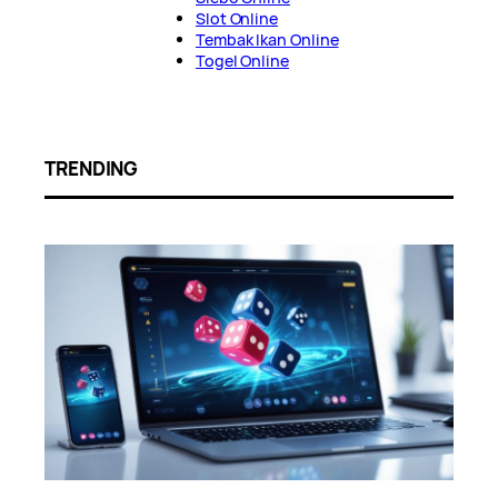
Slot Online
Tembak Ikan Online
Togel Online
TRENDING