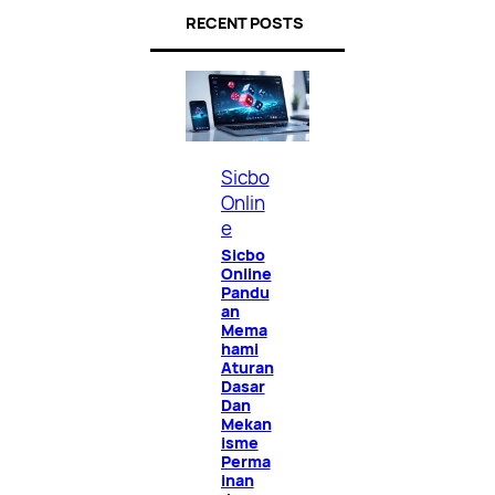
RECENT POSTS
Sicbo
Onlin
e
Sicbo
Online
Pandu
an
Mema
hami
Aturan
Dasar
Dan
Mekan
isme
Perma
inan