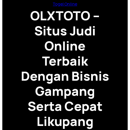
Togel Online
OLXTOTO –
Situs Judi
Online
Terbaik
Dengan Bisnis
Gampang
Serta Cepat
Likupang