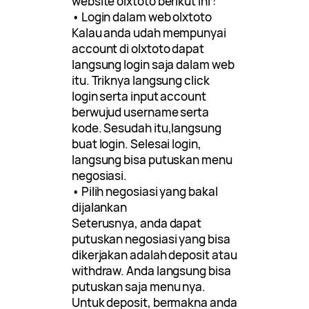
website olxtoto berikut ini :
• Login dalam web olxtoto
Kalau anda udah mempunyai
account di olxtoto dapat
langsung login saja dalam web
itu. Triknya langsung click
login serta input account
berwujud username serta
kode. Sesudah itu,langsung
buat login. Selesai login,
langsung bisa putuskan menu
negosiasi.
• Pilih negosiasi yang bakal
dijalankan
Seterusnya, anda dapat
putuskan negosiasi yang bisa
dikerjakan adalah deposit atau
withdraw. Anda langsung bisa
putuskan saja menu nya.
Untuk deposit, bermakna anda