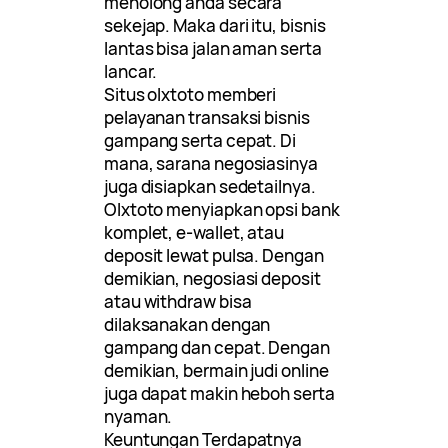
menolong anda secara
sekejap. Maka dari itu, bisnis
lantas bisa jalan aman serta
lancar.
Situs olxtoto memberi
pelayanan transaksi bisnis
gampang serta cepat. Di
mana, sarana negosiasinya
juga disiapkan sedetailnya.
Olxtoto menyiapkan opsi bank
komplet, e-wallet, atau
deposit lewat pulsa. Dengan
demikian, negosiasi deposit
atau withdraw bisa
dilaksanakan dengan
gampang dan cepat. Dengan
demikian, bermain judi online
juga dapat makin heboh serta
nyaman.
Keuntungan Terdapatnya