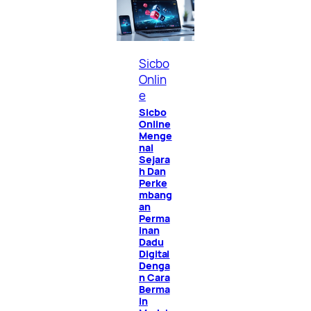
Sicbo
Onlin
e
Sicbo
Online
Menge
nal
Sejara
h Dan
Perke
mbang
an
Perma
inan
Dadu
Digital
Denga
n Cara
Berma
in