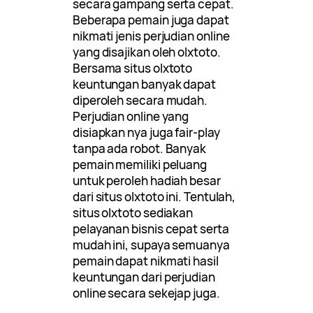
secara gampang serta cepat.
Beberapa pemain juga dapat
nikmati jenis perjudian online
yang disajikan oleh olxtoto.
Bersama situs olxtoto
keuntungan banyak dapat
diperoleh secara mudah.
Perjudian online yang
disiapkan nya juga fair-play
tanpa ada robot. Banyak
pemain memiliki peluang
untuk peroleh hadiah besar
dari situs olxtoto ini. Tentulah,
situs olxtoto sediakan
pelayanan bisnis cepat serta
mudah ini, supaya semuanya
pemain dapat nikmati hasil
keuntungan dari perjudian
online secara sekejap juga.