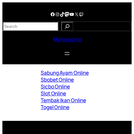
Skip
to
Facebook
Instagram
TikTok
Mastodon
YouTube
X
Twitch
content
S
e
a
Mahaeyong
r
c
h
Sabung Ayam Online
Sbobet Online
Sicbo Online
Slot Online
Tembak Ikan Online
Togel Online