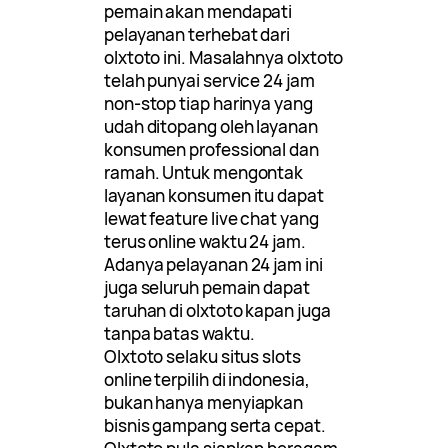
pemain akan mendapati
pelayanan terhebat dari
olxtoto ini. Masalahnya olxtoto
telah punyai service 24 jam
non-stop tiap harinya yang
udah ditopang oleh layanan
konsumen professional dan
ramah. Untuk mengontak
layanan konsumen itu dapat
lewat feature live chat yang
terus online waktu 24 jam.
Adanya pelayanan 24 jam ini
juga seluruh pemain dapat
taruhan di olxtoto kapan juga
tanpa batas waktu.
Olxtoto selaku situs slots
online terpilih di indonesia,
bukan hanya menyiapkan
bisnis gampang serta cepat.