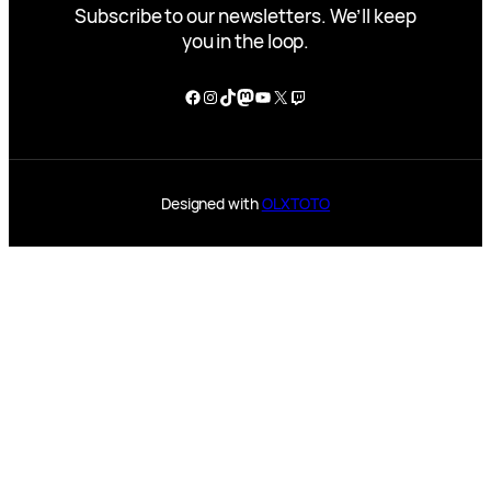
Subscribe to our newsletters. We’ll keep
you in the loop.
Facebook
Instagram
TikTok
Mastodon
YouTube
X
Twitch
Designed with
OLXTOTO