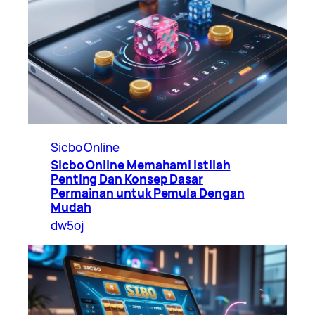
Sicbo Online
Sicbo Online Memahami Istilah
Penting Dan Konsep Dasar
Permainan untuk Pemula Dengan
Mudah
dw5oj