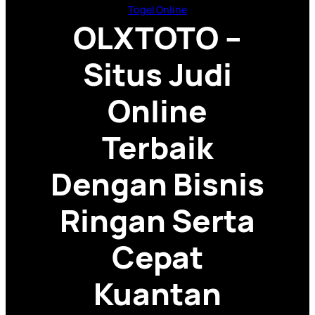
Togel Online
OLXTOTO –
Situs Judi
Online
Terbaik
Dengan Bisnis
Ringan Serta
Cepat
Kuantan