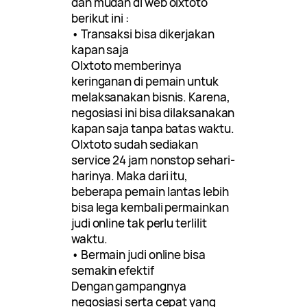
dan mudah di web olxtoto
berikut ini :
• Transaksi bisa dikerjakan
kapan saja
Olxtoto memberinya
keringanan di pemain untuk
melaksanakan bisnis. Karena,
negosiasi ini bisa dilaksanakan
kapan saja tanpa batas waktu.
Olxtoto sudah sediakan
service 24 jam nonstop sehari-
harinya. Maka dari itu,
beberapa pemain lantas lebih
bisa lega kembali permainkan
judi online tak perlu terlilit
waktu.
• Bermain judi online bisa
semakin efektif
Dengan gampangnya
negosiasi serta cepat yang