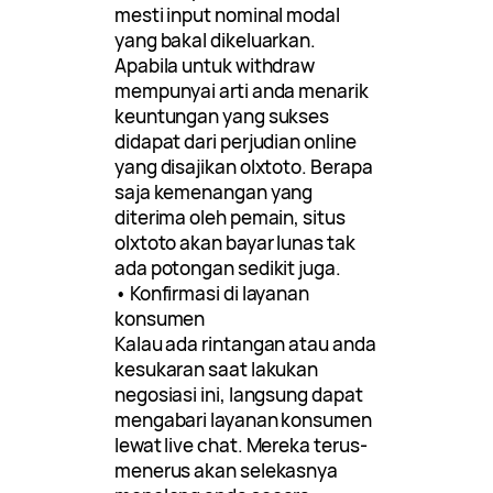
mesti input nominal modal
yang bakal dikeluarkan.
Apabila untuk withdraw
mempunyai arti anda menarik
keuntungan yang sukses
didapat dari perjudian online
yang disajikan olxtoto. Berapa
saja kemenangan yang
diterima oleh pemain, situs
olxtoto akan bayar lunas tak
ada potongan sedikit juga.
• Konfirmasi di layanan
konsumen
Kalau ada rintangan atau anda
kesukaran saat lakukan
negosiasi ini, langsung dapat
mengabari layanan konsumen
lewat live chat. Mereka terus-
menerus akan selekasnya