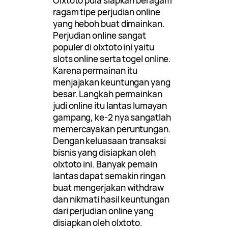
Olxtoto pula siapkan beragam
ragam tipe perjudian online
yang heboh buat dimainkan.
Perjudian online sangat
populer di olxtoto ini yaitu
slots online serta togel online.
Karena permainan itu
menjajakan keuntungan yang
besar. Langkah permainkan
judi online itu lantas lumayan
gampang, ke-2 nya sangatlah
memercayakan peruntungan.
Dengan keluasaan transaksi
bisnis yang disiapkan oleh
olxtoto ini. Banyak pemain
lantas dapat semakin ringan
buat mengerjakan withdraw
dan nikmati hasil keuntungan
dari perjudian online yang
disiapkan oleh olxtoto.