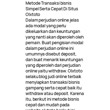
Metode Transaksi bisnis
Simpel Serta Cepat Di Situs
Olxtoto
Dalam perjudian online jelas
ada modal yang perlu
dikeluarkan dan keuntungan
yang nanti akan diperoleh oleh
pemain. Buat pengisian modal
dalam perjudian online ini
umumnya disebut deposit,
dan buat menarik keuntungan
yang diperoleh dari perjudian
online yaitu withdraw. Olxtoto
selaku blog judi online terbaik
menyiapkan transaksi bisnis
gampang serta cepat baik itu
withdraw atau deposit. Karena
itu, berikut ini metode bisnis
cepat dan mudah pada