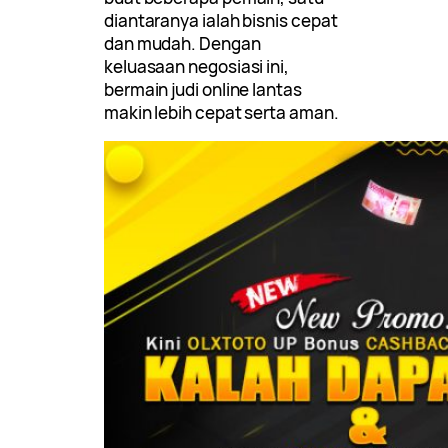
diantaranya ialah bisnis cepat
dan mudah. Dengan
keluasaan negosiasi ini,
bermain judi online lantas
makin lebih cepat serta aman.