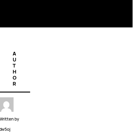
A
U
T
H
O
R
Written by
dw5oj