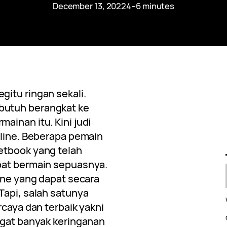
December 13, 2022
4–6 minutes
gitu ringan sekali.
butuh berangkat ke
ainan itu. Kini judi
nline. Beberapa pemain
etbook yang telah
pat bermain sepuasnya.
line yang dapat secara
Tapi, salah satunya
rcaya dan terbaik yakni
ngat banyak keringanan