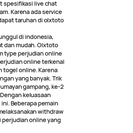
spesifikasi live chat
jam. Karena ada service
dapat taruhan di olxtoto
runggul di indonesia,
t dan mudah. Olxtoto
type perjudian online
erjudian online terkenal
an togel online. Karena
ngan yang banyak. Trik
s lumayan gampang, ke-2
 Dengan keluasaan
o ini. Beberapa pemain
 melaksanakan withdraw
i perjudian online yang