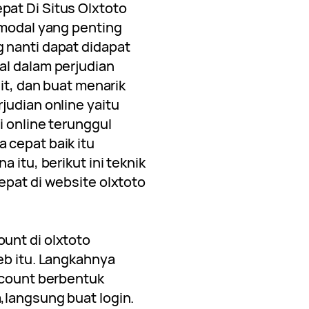
at Di Situs Olxtoto
 modal yang penting
 nanti dapat didapat
al dalam perjudian
sit, dan buat menarik
judian online yaitu
i online terunggul
 cepat baik itu
 itu, berikut ini teknik
epat di website olxtoto
unt di olxtoto
eb itu. Langkahnya
ccount berbentuk
,langsung buat login.