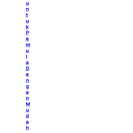
u
n
t
u
k
P
e
m
u
l
a
D
e
n
g
a
n
M
u
d
a
h