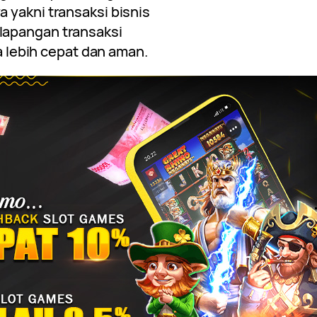
 yakni transaksi bisnis
lapangan transaksi
ga lebih cepat dan aman.