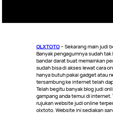
OLXTOTO
– Sekarang main judi be
Banyak pengagumnya sudah tak 
bandar darat buat memainkan perm
sudah bisa di akses lewat cara o
hanya butuh pakai gadget atau n
tersambung ke internet telah da
Telah begitu banyak blog judi on
gampang anda temui di internet. 
rujukan website judi online terpe
olxtoto. Website ini sediakan sa