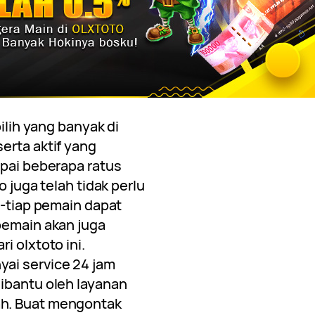
pilih yang banyak di
erta aktif yang
apai beberapa ratus
o juga telah tidak perlu
p-tiap pemain dapat
pemain akan juga
i olxtoto ini.
ai service 24 jam
ibantu oleh layanan
ah. Buat mengontak