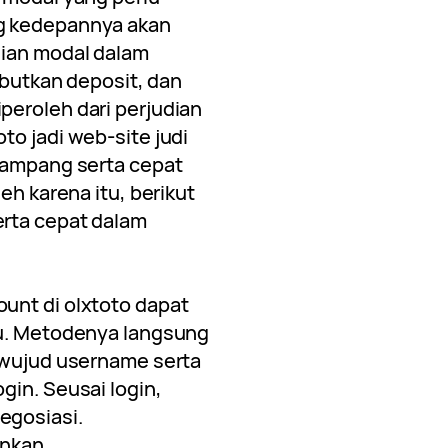
g kedepannya akan
sian modal dalam
sebutkan deposit, dan
peroleh dari perjudian
to jadi web-site judi
 gampang serta cepat
eh karena itu, berikut
rta cepat dalam
unt di olxtoto dapat
tu. Metodenya langsung
erwujud username serta
gin. Seusai login,
egosiasi.
ankan