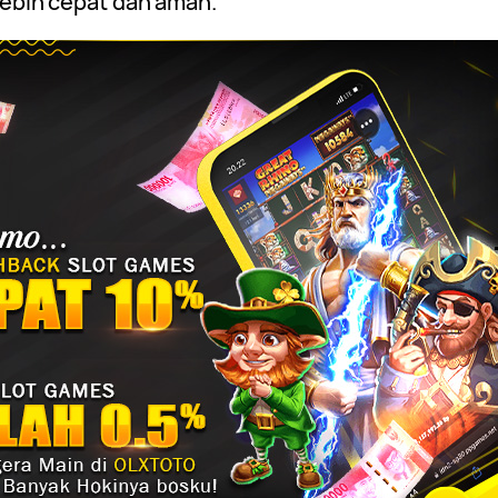
 lebih cepat dan aman.