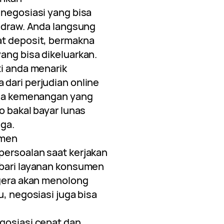
 negosiasi yang bisa
thdraw. Anda langsung
at deposit, bermakna
ang bisa dikeluarkan.
ti anda menarik
dari perjudian online
saja kemenangan yang
o bakal bayar lunas
uga.
umen
persoalan saat kerjakan
abari layanan konsumen
egera akan menolong
u, negosiasi juga bisa
gosiasi cepat dan