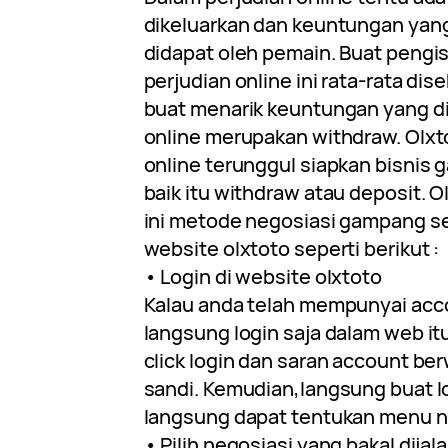
dikeluarkan dan keuntungan yan
didapat oleh pemain. Buat pengi
perjudian online ini rata-rata di
buat menarik keuntungan yang di
online merupakan withdraw. Olxto
online terunggul siapkan bisnis
baik itu withdraw atau deposit. Ol
ini metode negosiasi gampang se
website olxtoto seperti berikut :
• Login di website olxtoto
Kalau anda telah mempunyai acco
langsung login saja dalam web i
click login dan saran account b
sandi. Kemudian,langsung buat lo
langsung dapat tentukan menu n
• Pilih negosiasi yang bakal dijal