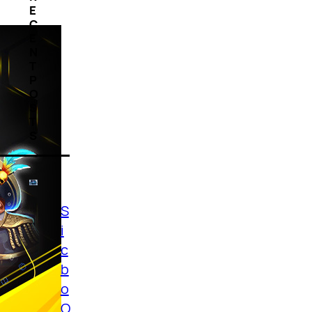
E
C
E
N
T
P
O
S
T
S
S
i
c
b
o
O