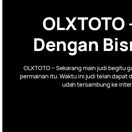
OLXTOTO – 
Dengan Bisn
OLXTOTO – Sekarang main judi begitu ga
permainan itu. Waktu ini judi telah dapa
udah tersambung ke inter