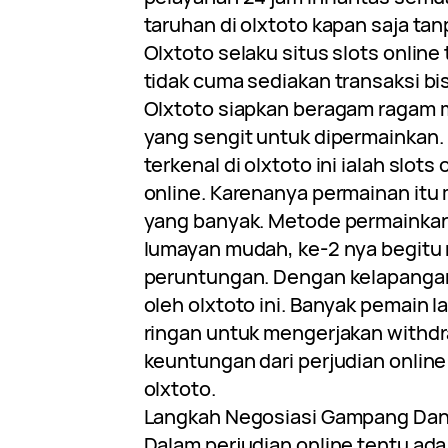
taruhan di olxtoto kapan saja ta
Olxtoto selaku situs slots online 
tidak cuma sediakan transaksi bi
Olxtoto siapkan beragam ragam 
yang sengit untuk dipermainkan. 
terkenal di olxtoto ini ialah slots
online. Karenanya permainan itu
yang banyak. Metode permainkan j
lumayan mudah, ke-2 nya begit
peruntungan. Dengan kelapangan
oleh olxtoto ini. Banyak pemain 
ringan untuk mengerjakan withdra
keuntungan dari perjudian online
olxtoto.
Langkah Negosiasi Gampang Dan 
Dalam perjudian online tentu ada