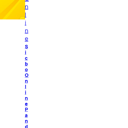
n
l
i
n
e
S
i
c
b
o
O
n
l
i
n
e
P
a
n
d