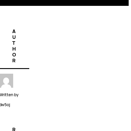
A
U
T
H
O
R
Written by
dw5oj
R