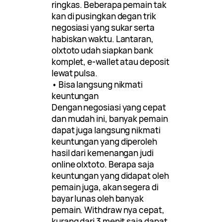
ringkas. Beberapa pemain tak
kan di pusingkan degan trik
negosiasi yang sukar serta
habiskan waktu. Lantaran,
olxtoto udah siapkan bank
komplet, e-wallet atau deposit
lewat pulsa.
• Bisa langsung nikmati
keuntungan
Dengan negosiasi yang cepat
dan mudah ini, banyak pemain
dapat juga langsung nikmati
keuntungan yang diperoleh
hasil dari kemenangan judi
online olxtoto. Berapa saja
keuntungan yang didapat oleh
pemain juga, akan segera di
bayar lunas oleh banyak
pemain. Withdraw nya cepat,
kurang dari 3 menit saja dapat