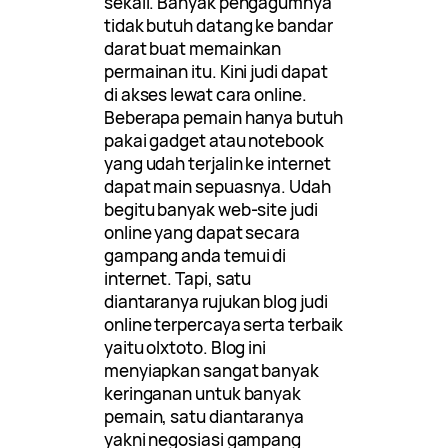
sekali. Banyak pengagumnya
tidak butuh datang ke bandar
darat buat memainkan
permainan itu. Kini judi dapat
di akses lewat cara online.
Beberapa pemain hanya butuh
pakai gadget atau notebook
yang udah terjalin ke internet
dapat main sepuasnya. Udah
begitu banyak web-site judi
online yang dapat secara
gampang anda temui di
internet. Tapi, satu
diantaranya rujukan blog judi
online terpercaya serta terbaik
yaitu olxtoto. Blog ini
menyiapkan sangat banyak
keringanan untuk banyak
pemain, satu diantaranya
yakni negosiasi gampang