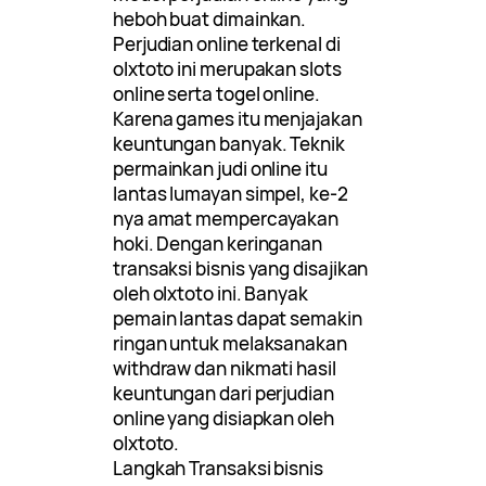
heboh buat dimainkan.
Perjudian online terkenal di
olxtoto ini merupakan slots
online serta togel online.
Karena games itu menjajakan
keuntungan banyak. Teknik
permainkan judi online itu
lantas lumayan simpel, ke-2
nya amat mempercayakan
hoki. Dengan keringanan
transaksi bisnis yang disajikan
oleh olxtoto ini. Banyak
pemain lantas dapat semakin
ringan untuk melaksanakan
withdraw dan nikmati hasil
keuntungan dari perjudian
online yang disiapkan oleh
olxtoto.
Langkah Transaksi bisnis