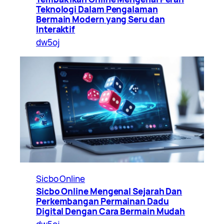
Teknologi Dalam Pengalaman
Bermain Modern yang Seru dan
Interaktif
dw5oj
Sicbo Online
Sicbo Online Mengenal Sejarah Dan
Perkembangan Permainan Dadu
Digital Dengan Cara Bermain Mudah