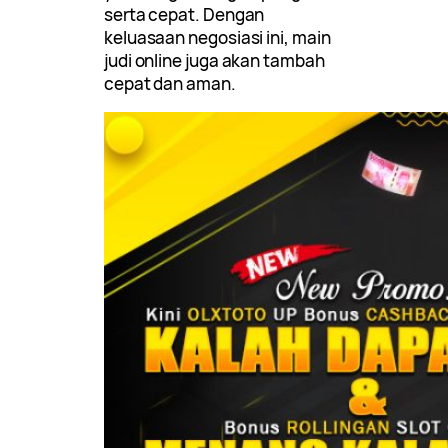
serta cepat. Dengan
keluasaan negosiasi ini, main
judi online juga akan tambah
cepat dan aman.