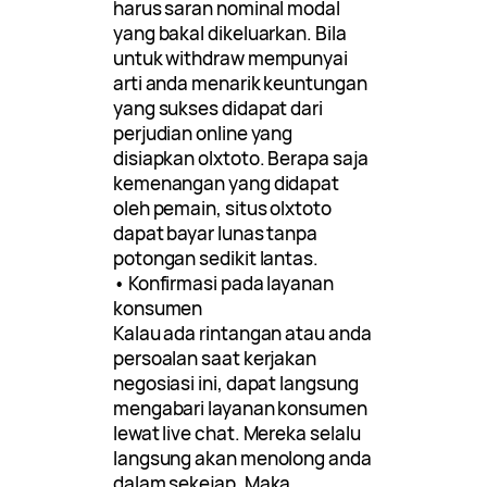
harus saran nominal modal
yang bakal dikeluarkan. Bila
untuk withdraw mempunyai
arti anda menarik keuntungan
yang sukses didapat dari
perjudian online yang
disiapkan olxtoto. Berapa saja
kemenangan yang didapat
oleh pemain, situs olxtoto
dapat bayar lunas tanpa
potongan sedikit lantas.
• Konfirmasi pada layanan
konsumen
Kalau ada rintangan atau anda
persoalan saat kerjakan
negosiasi ini, dapat langsung
mengabari layanan konsumen
lewat live chat. Mereka selalu
langsung akan menolong anda
dalam sekejap. Maka,