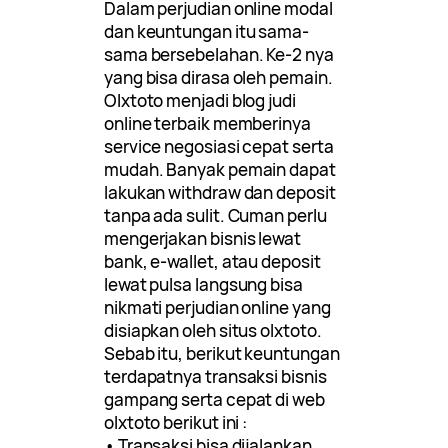
Dalam perjudian online modal
dan keuntungan itu sama-
sama bersebelahan. Ke-2 nya
yang bisa dirasa oleh pemain.
Olxtoto menjadi blog judi
online terbaik memberinya
service negosiasi cepat serta
mudah. Banyak pemain dapat
lakukan withdraw dan deposit
tanpa ada sulit. Cuman perlu
mengerjakan bisnis lewat
bank, e-wallet, atau deposit
lewat pulsa langsung bisa
nikmati perjudian online yang
disiapkan oleh situs olxtoto.
Sebab itu, berikut keuntungan
terdapatnya transaksi bisnis
gampang serta cepat di web
olxtoto berikut ini :
• Transaksi bisa dijalankan