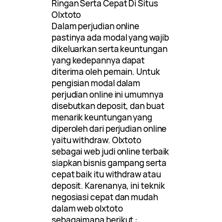
Ringan Serta Cepat Di Situs
Olxtoto
Dalam perjudian online
pastinya ada modal yang wajib
dikeluarkan serta keuntungan
yang kedepannya dapat
diterima oleh pemain. Untuk
pengisian modal dalam
perjudian online ini umumnya
disebutkan deposit, dan buat
menarik keuntungan yang
diperoleh dari perjudian online
yaitu withdraw. Olxtoto
sebagai web judi online terbaik
siapkan bisnis gampang serta
cepat baik itu withdraw atau
deposit. Karenanya, ini teknik
negosiasi cepat dan mudah
dalam web olxtoto
sebagaimana berikut :