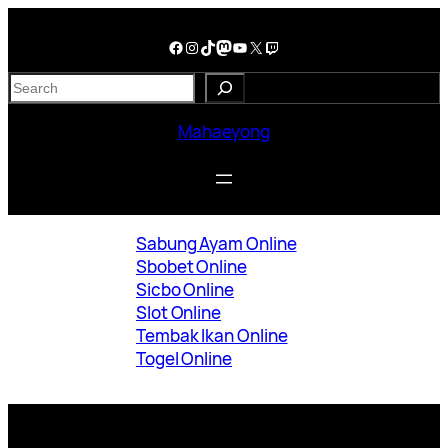
Skip
to
Facebook
Instagram
TikTok
Mastodon
YouTube
X
Twitch
content
S
e
a
Mahaeyong
r
c
h
Sabung Ayam Online
Sbobet Online
Sicbo Online
Slot Online
Tembak Ikan Online
Togel Online