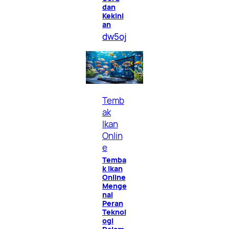
dan
Kekini
an
dw5oj
Temb
ak
Ikan
Onlin
e
Temba
k Ikan
Online
Menge
nal
Peran
Teknol
ogi