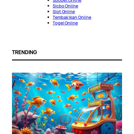
Sbobet Online
Sicbo Online
Slot Online
Tembak Ikan Online
Togel Online
TRENDING