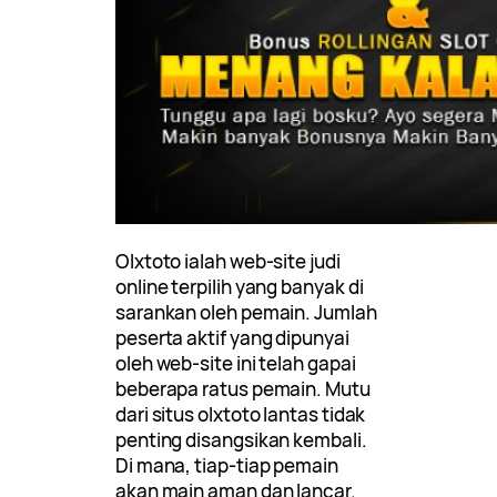
Olxtoto ialah web-site judi
online terpilih yang banyak di
sarankan oleh pemain. Jumlah
peserta aktif yang dipunyai
oleh web-site ini telah gapai
beberapa ratus pemain. Mutu
dari situs olxtoto lantas tidak
penting disangsikan kembali.
Di mana, tiap-tiap pemain
akan main aman dan lancar.