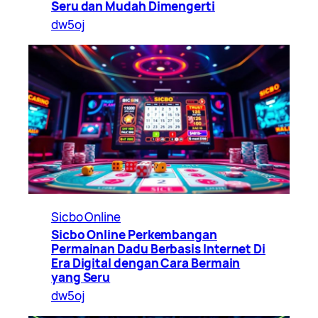
Seru dan Mudah Dimengerti
dw5oj
Sicbo Online
Sicbo Online Perkembangan
Permainan Dadu Berbasis Internet Di
Era Digital dengan Cara Bermain
yang Seru
dw5oj