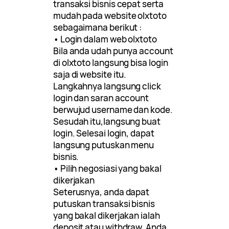
transaksi bisnis cepat serta
mudah pada website olxtoto
sebagaimana berikut :
• Login dalam web olxtoto
Bila anda udah punya account
di olxtoto langsung bisa login
saja di website itu.
Langkahnya langsung click
login dan saran account
berwujud username dan kode.
Sesudah itu,langsung buat
login. Selesai login, dapat
langsung putuskan menu
bisnis.
• Pilih negosiasi yang bakal
dikerjakan
Seterusnya, anda dapat
putuskan transaksi bisnis
yang bakal dikerjakan ialah
deposit atau withdraw. Anda