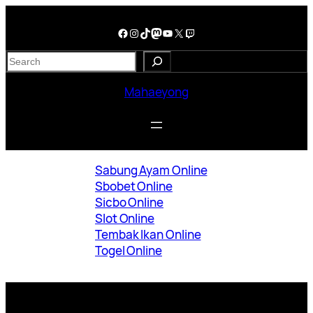
Skip
to
Facebook
Instagram
TikTok
Mastodon
YouTube
X
Twitch
content
S
e
a
Mahaeyong
r
c
h
Sabung Ayam Online
Sbobet Online
Sicbo Online
Slot Online
Tembak Ikan Online
Togel Online