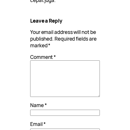
cepat juga.
Leave a Reply
Your email address will not be
published.
Required fields are
marked
*
Comment
*
Name
*
Email
*