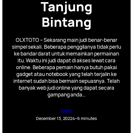
Tanjung
Bintang
OLXTOTO – Sekarang main judi benar-benar
simpel sekali. Beberapa penggilanya tidak perlu
ke bandar darat untuk memainkan permainan
itu. Waktu ini judi dapat di akses lewat cara
online. Beberapa pemain hanya butuh pakai
gadget atau notebook yang telah terjalin ke
internet sudah bisa bermain sepuasnya. Telah
banyak web judi online yang dapat secara
gampang anda…
dw5oj
December 13, 2022
4–6 minutes