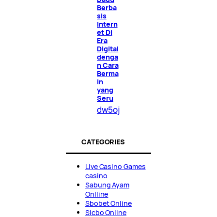
Berba
sis
Intern
et Di
Era
Digital
denga
n Cara
Berma
in
yang
Seru
dw5oj
CATEGORIES
Live Casino Games
casino
Sabung Ayam
Onlline
Sbobet Online
Sicbo Online