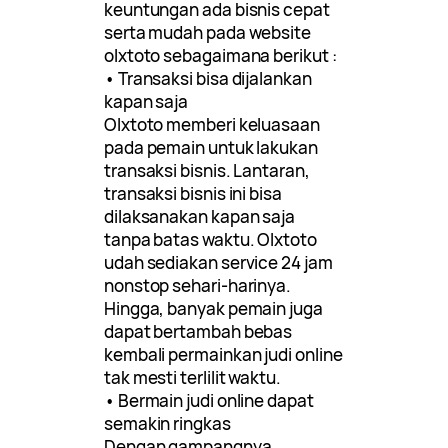
keuntungan ada bisnis cepat
serta mudah pada website
olxtoto sebagaimana berikut :
• Transaksi bisa dijalankan
kapan saja
Olxtoto memberi keluasaan
pada pemain untuk lakukan
transaksi bisnis. Lantaran,
transaksi bisnis ini bisa
dilaksanakan kapan saja
tanpa batas waktu. Olxtoto
udah sediakan service 24 jam
nonstop sehari-harinya.
Hingga, banyak pemain juga
dapat bertambah bebas
kembali permainkan judi online
tak mesti terlilit waktu.
• Bermain judi online dapat
semakin ringkas
Dengan gampangnya