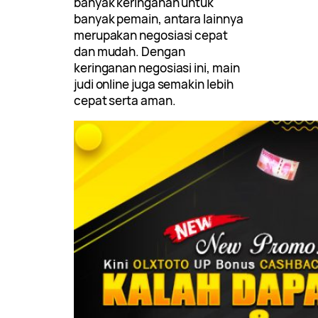
banyak keringanan untuk
banyak pemain, antara lainnya
merupakan negosiasi cepat
dan mudah. Dengan
keringanan negosiasi ini, main
judi online juga semakin lebih
cepat serta aman.