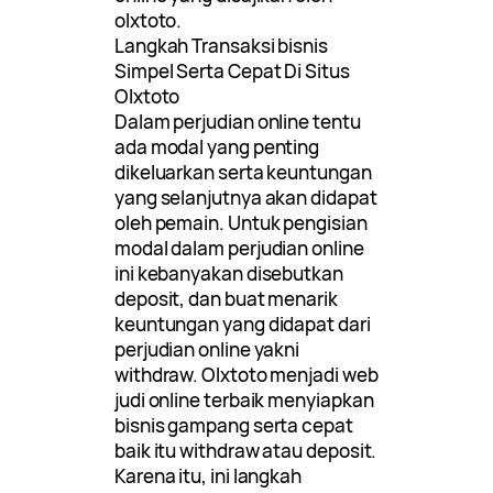
olxtoto.
Langkah Transaksi bisnis
Simpel Serta Cepat Di Situs
Olxtoto
Dalam perjudian online tentu
ada modal yang penting
dikeluarkan serta keuntungan
yang selanjutnya akan didapat
oleh pemain. Untuk pengisian
modal dalam perjudian online
ini kebanyakan disebutkan
deposit, dan buat menarik
keuntungan yang didapat dari
perjudian online yakni
withdraw. Olxtoto menjadi web
judi online terbaik menyiapkan
bisnis gampang serta cepat
baik itu withdraw atau deposit.
Karena itu, ini langkah