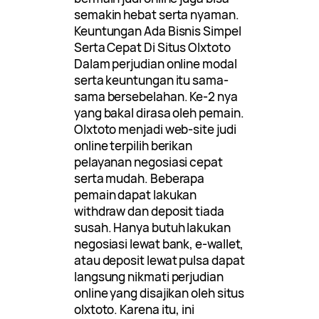
semakin hebat serta nyaman.
Keuntungan Ada Bisnis Simpel
Serta Cepat Di Situs Olxtoto
Dalam perjudian online modal
serta keuntungan itu sama-
sama bersebelahan. Ke-2 nya
yang bakal dirasa oleh pemain.
Olxtoto menjadi web-site judi
online terpilih berikan
pelayanan negosiasi cepat
serta mudah. Beberapa
pemain dapat lakukan
withdraw dan deposit tiada
susah. Hanya butuh lakukan
negosiasi lewat bank, e-wallet,
atau deposit lewat pulsa dapat
langsung nikmati perjudian
online yang disajikan oleh situs
olxtoto. Karena itu, ini