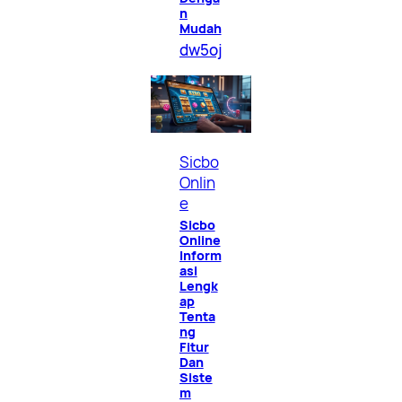
n
Mudah
dw5oj
Sicbo
Onlin
e
Sicbo
Online
Inform
asi
Lengk
ap
Tenta
ng
Fitur
Dan
Siste
m