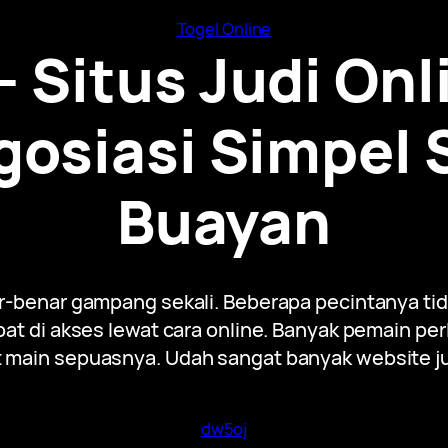
Togel Online
Situs Judi Onl
osiasi Simpel 
Buayan
-benar gampang sekali. Beberapa pecintanya tid
pat di akses lewat cara online. Banyak pemain pe
pat main sepuasnya. Udah sangat banyak website 
dw5oj