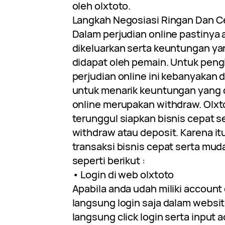
oleh olxtoto.
Langkah Negosiasi Ringan Dan Ce
Dalam perjudian online pastinya
dikeluarkan serta keuntungan y
didapat oleh pemain. Untuk peng
perjudian online ini kebanyakan 
untuk menarik keuntungan yang d
online merupakan withdraw. Olxtot
terunggul siapkan bisnis cepat s
withdraw atau deposit. Karena itu
transaksi bisnis cepat serta mu
seperti berikut :
• Login di web olxtoto
Apabila anda udah miliki account 
langsung login saja dalam websit
langsung click login serta input