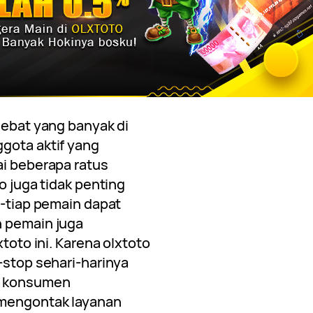
hebat yang banyak di
gota aktif yang
ai beberapa ratus
to juga tidak penting
p-tiap pemain dapat
h pemain juga
xtoto ini. Karena olxtoto
-stop sehari-harinya
an konsumen
 mengontak layanan