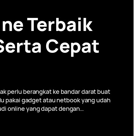
ine Terbaik
Serta Cepat
ak perlu berangkat ke bandar darat buat
rlu pakai gadget atau netbook yang udah
judi online yang dapat dengan…