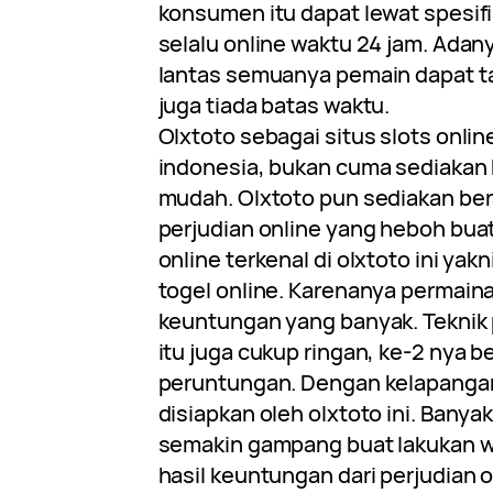
konsumen itu dapat lewat spesifi
selalu online waktu 24 jam. Adan
lantas semuanya pemain dapat ta
juga tiada batas waktu.
Olxtoto sebagai situs slots onlin
indonesia, bukan cuma sediakan 
mudah. Olxtoto pun sediakan be
perjudian online yang heboh buat
online terkenal di olxtoto ini yakn
togel online. Karenanya permaina
keuntungan yang banyak. Teknik 
itu juga cukup ringan, ke-2 nya
peruntungan. Dengan kelapangan
disiapkan oleh olxtoto ini. Banya
semakin gampang buat lakukan w
hasil keuntungan dari perjudian 