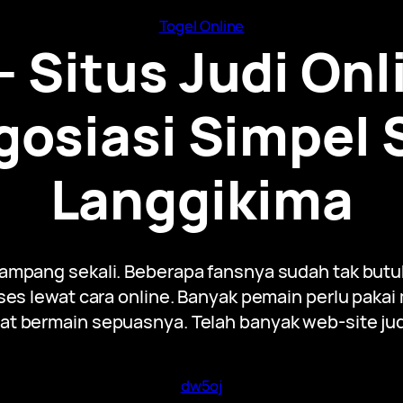
Togel Online
Situs Judi Onl
osiasi Simpel 
Langgikima
gampang sekali. Beberapa fansnya sudah tak but
 akses lewat cara online. Banyak pemain perlu pa
at bermain sepuasnya. Telah banyak web-site jud
dw5oj