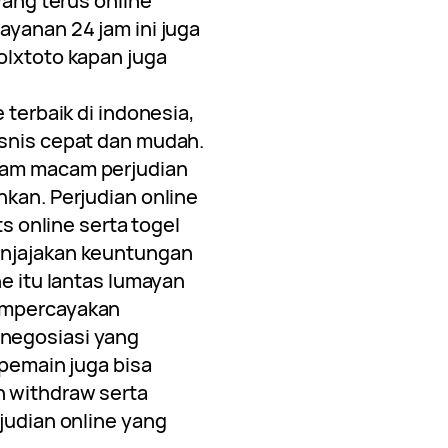
yang terus online
ayanan 24 jam ini juga
olxtoto kapan juga
 terbaik di indonesia,
isnis cepat dan mudah.
gam macam perjudian
nkan. Perjudian online
ts online serta togel
enjajakan keuntungan
ne itu lantas lumayan
empercayakan
negosiasi yang
 pemain juga bisa
n withdraw serta
rjudian online yang