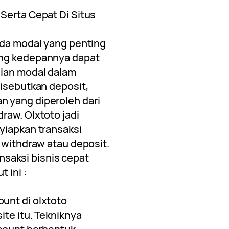
Serta Cepat Di Situs
ada modal yang penting
ang kedepannya dapat
sian modal dalam
disebutkan deposit,
 yang diperoleh dari
raw. Olxtoto jadi
yiapkan transaksi
u withdraw atau deposit.
ransaksi bisnis cepat
 ini :
unt di olxtoto
ite itu. Tekniknya