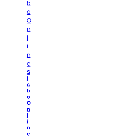
b
o
O
n
l
i
n
e
S
i
c
b
o
O
n
l
i
n
e