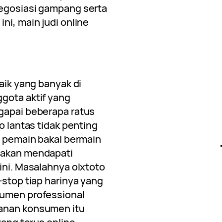
negosiasi gampang serta
ni, main judi online
baik yang banyak di
gota aktif yang
ggapai beberapa ratus
o lantas tidak penting
ap pemain bakal bermain
 akan mendapati
ini. Masalahnya olxtoto
-stop tiap harinya yang
sumen professional
yanan konsumen itu