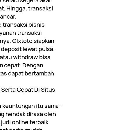
 selalu segera akan
. Hingga, transaksi
lancar.
 transaksi bisnis
ayanan transaksi
nya. Olxtoto siapkan
 deposit lewat pulsa.
 atau withdraw bisa
n cepat. Dengan
ntas dapat bertambah
Serta Cepat Di Situs
n keuntungan itu sama-
g hendak dirasa oleh
judi online terbaik