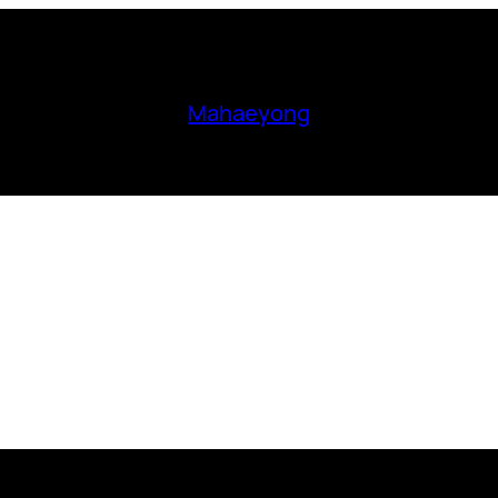
Mahaeyong