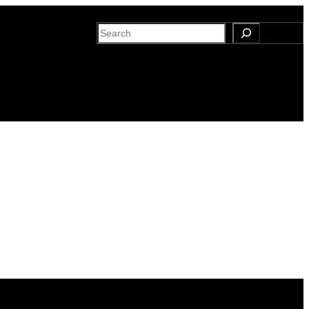
S
e
a
r
c
h