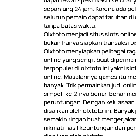
dapat lewat spesifikasi live chat 
sepanjang 24 jam. Karena ada pel
seluruh pemain dapat taruhan di 
tanpa batas waktu.
Olxtoto menjadi situs slots online
bukan hanya siapkan transaksi b
Olxtoto menyiapkan pelbagai ra
online yang sengit buat dipermai
terpopuler di olxtoto ini yakni slo
online. Masalahnya games itu m
banyak. Trik permainkan judi onli
simpel, ke-2 nya benar-benar m
peruntungan. Dengan keluasaan 
disajikan oleh olxtoto ini. Banyak
semakin ringan buat mengerjaka
nikmati hasil keuntungan dari pe