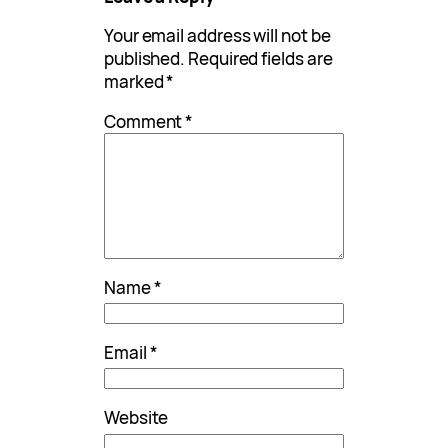
Your email address will not be
published.
Required fields are
marked
*
Comment
*
Name
*
Email
*
Website