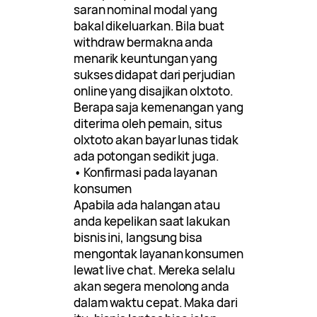
saran nominal modal yang
bakal dikeluarkan. Bila buat
withdraw bermakna anda
menarik keuntungan yang
sukses didapat dari perjudian
online yang disajikan olxtoto.
Berapa saja kemenangan yang
diterima oleh pemain, situs
olxtoto akan bayar lunas tidak
ada potongan sedikit juga.
• Konfirmasi pada layanan
konsumen
Apabila ada halangan atau
anda kepelikan saat lakukan
bisnis ini, langsung bisa
mengontak layanan konsumen
lewat live chat. Mereka selalu
akan segera menolong anda
dalam waktu cepat. Maka dari