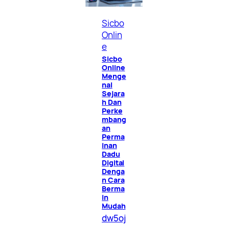
Sicbo
Onlin
e
Sicbo
Online
Menge
nal
Sejara
h Dan
Perke
mbang
an
Perma
inan
Dadu
Digital
Denga
n Cara
Berma
in
Mudah
dw5oj