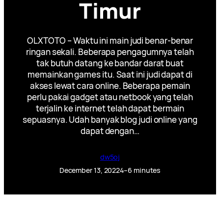
Timur
OLXTOTO – Waktu ini main judi benar-benar
ringan sekali. Beberapa pengagumnya telah
tak butuh datang ke bandar darat buat
memainkan games itu. Saat ini judi dapat di
akses lewat cara online. Beberapa pemain
perlu pakai gadget atau netbook yang telah
terjalin ke internet telah dapat bermain
sepuasnya. Udah banyak blog judi online yang
dapat dengan…
dw5oj
December 13, 2022
4–6 minutes