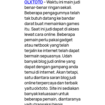
OLXTOTO
– Waktu ini main judi
benar-benar ringan sekali.
Beberapa pengagumnya telah
tak butuh datang ke bandar
darat buat memainkan games
itu. Saat ini judi dapat di akses
lewat cara online. Beberapa
pemain perlu pakai gadget
atau netbook yang telah
terjalin ke internet telah dapat
bermain sepuasnya. Udah
banyak blog judi online yang
dapat dengan gampang anda
temui di internet. Akan tetapi,
satu diantara saran blog judi
online terpercaya dan terbaik
yaitu olxtoto. Site ini sediakan
banyak keluasaan untuk
beberapa pemain, diantaranya
yaitu transaksi bisnis