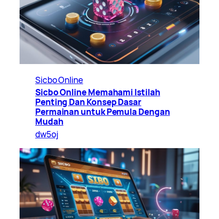
Sicbo Online
Sicbo Online Memahami Istilah
Penting Dan Konsep Dasar
Permainan untuk Pemula Dengan
Mudah
dw5oj