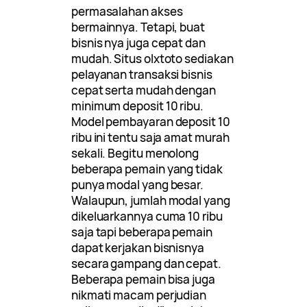
permasalahan akses
bermainnya. Tetapi, buat
bisnis nya juga cepat dan
mudah. Situs olxtoto sediakan
pelayanan transaksi bisnis
cepat serta mudah dengan
minimum deposit 10 ribu.
Model pembayaran deposit 10
ribu ini tentu saja amat murah
sekali. Begitu menolong
beberapa pemain yang tidak
punya modal yang besar.
Walaupun, jumlah modal yang
dikeluarkannya cuma 10 ribu
saja tapi beberapa pemain
dapat kerjakan bisnisnya
secara gampang dan cepat.
Beberapa pemain bisa juga
nikmati macam perjudian