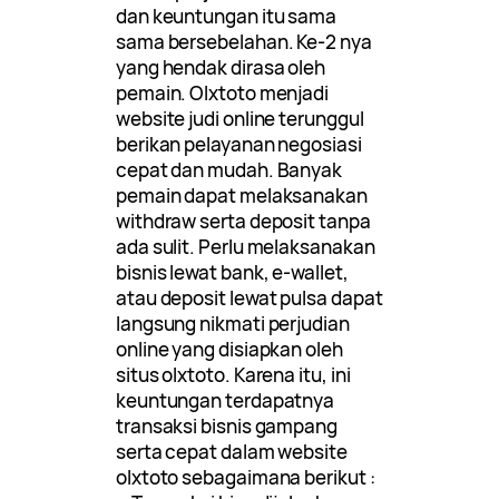
dan keuntungan itu sama
sama bersebelahan. Ke-2 nya
yang hendak dirasa oleh
pemain. Olxtoto menjadi
website judi online terunggul
berikan pelayanan negosiasi
cepat dan mudah. Banyak
pemain dapat melaksanakan
withdraw serta deposit tanpa
ada sulit. Perlu melaksanakan
bisnis lewat bank, e-wallet,
atau deposit lewat pulsa dapat
langsung nikmati perjudian
online yang disiapkan oleh
situs olxtoto. Karena itu, ini
keuntungan terdapatnya
transaksi bisnis gampang
serta cepat dalam website
olxtoto sebagaimana berikut :