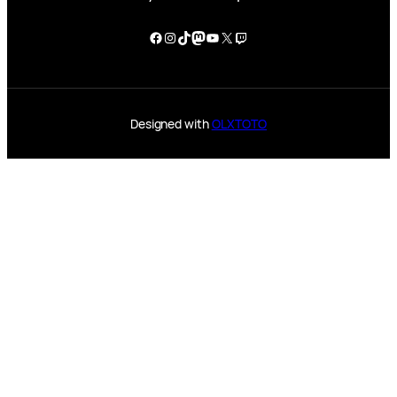
Facebook
Instagram
TikTok
Mastodon
YouTube
X
Twitch
Designed with
OLXTOTO