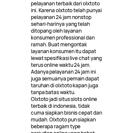
pelayanan terbaik dari olxtoto
ini. Karena olxtoto telah punyai
pelayanan 24 jam nonstop
sehari-harinya yang telah
ditopang oleh layanan
konsumen professional dan
ramah. Buat mengontak
layanan konsumen itu dapat
lewat spesifikasi live chat yang
terus online waktu 24 jam.
Adanya pelayanan 24 jam ini
juga semuanya pemain dapat
taruhan di olxtoto kapan juga
tanpa batas waktu.
Olxtoto jadi situs slots online
terbaik di indonesia, tidak
cuma siapkan bisnis cepat dan
mudah. Olxtoto pun siapkan
beberapa ragam type