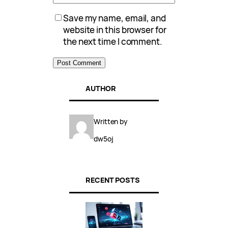
Save my name, email, and
website in this browser for
the next time I comment.
AUTHOR
Written by
dw5oj
RECENT POSTS