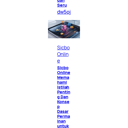
dan
Seru
dw5oj
Sicbo
Onlin
e
Sicbo
Online
Mema
hami
Istilah
Pentin
g Dan
Konse
p
Dasar
Perma
inan
untuk