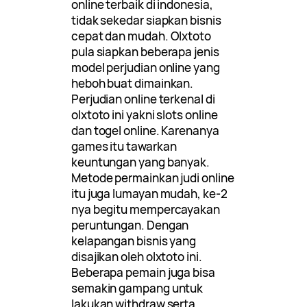
online terbaik di indonesia,
tidak sekedar siapkan bisnis
cepat dan mudah. Olxtoto
pula siapkan beberapa jenis
model perjudian online yang
heboh buat dimainkan.
Perjudian online terkenal di
olxtoto ini yakni slots online
dan togel online. Karenanya
games itu tawarkan
keuntungan yang banyak.
Metode permainkan judi online
itu juga lumayan mudah, ke-2
nya begitu mempercayakan
peruntungan. Dengan
kelapangan bisnis yang
disajikan oleh olxtoto ini.
Beberapa pemain juga bisa
semakin gampang untuk
lakukan withdraw serta