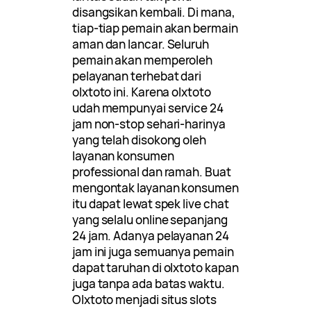
disangsikan kembali. Di mana,
tiap-tiap pemain akan bermain
aman dan lancar. Seluruh
pemain akan memperoleh
pelayanan terhebat dari
olxtoto ini. Karena olxtoto
udah mempunyai service 24
jam non-stop sehari-harinya
yang telah disokong oleh
layanan konsumen
professional dan ramah. Buat
mengontak layanan konsumen
itu dapat lewat spek live chat
yang selalu online sepanjang
24 jam. Adanya pelayanan 24
jam ini juga semuanya pemain
dapat taruhan di olxtoto kapan
juga tanpa ada batas waktu.
Olxtoto menjadi situs slots