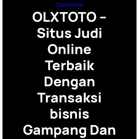
Togel Online
OLXTOTO –
Situs Judi
Online
Terbaik
Dengan
Transaksi
bisnis
Gampang Dan