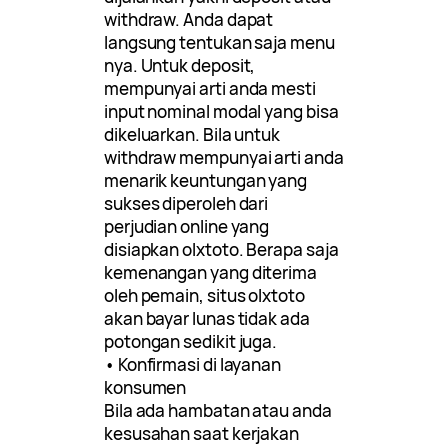
withdraw. Anda dapat
langsung tentukan saja menu
nya. Untuk deposit,
mempunyai arti anda mesti
input nominal modal yang bisa
dikeluarkan. Bila untuk
withdraw mempunyai arti anda
menarik keuntungan yang
sukses diperoleh dari
perjudian online yang
disiapkan olxtoto. Berapa saja
kemenangan yang diterima
oleh pemain, situs olxtoto
akan bayar lunas tidak ada
potongan sedikit juga.
• Konfirmasi di layanan
konsumen
Bila ada hambatan atau anda
kesusahan saat kerjakan