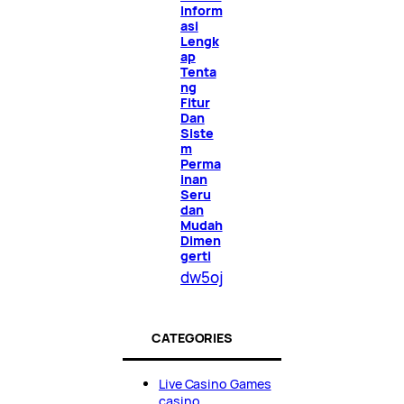
Inform
asi
Lengk
ap
Tenta
ng
Fitur
Dan
Siste
m
Perma
inan
Seru
dan
Mudah
Dimen
gerti
dw5oj
CATEGORIES
Live Casino Games
casino