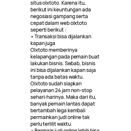
situs olxtoto. Karena itu,
berikut ini keuntungan ada
negosiasi gampang serta
cepat dalam web olxtoto
seperti berikut :
• Transaksi bisa dijalankan
kapan juga
Olxtoto memberinya
kelapangan pada pemain buat
lakukan bisnis. Sebab, bisnis
ini bisa dijalankan kapan saja
tanpa ada batas waktu.
Olxtoto sudah siapkan
pelayanan 24 jam non-stop
sehari-harinya. Maka dari itu,
banyak pemain lantas dapat
bertambah lega kembali
permainkan judi online tak
perlu terlilit waktu.
• Bermain judi online lebih bisa