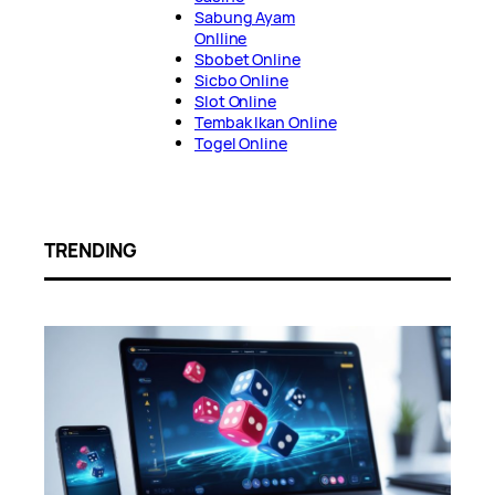
Sabung Ayam
Onlline
Sbobet Online
Sicbo Online
Slot Online
Tembak Ikan Online
Togel Online
TRENDING