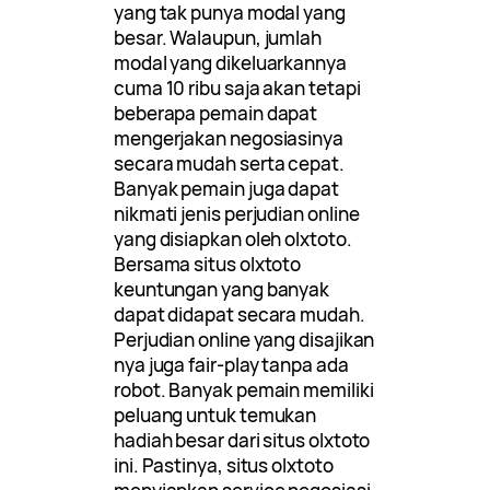
yang tak punya modal yang
besar. Walaupun, jumlah
modal yang dikeluarkannya
cuma 10 ribu saja akan tetapi
beberapa pemain dapat
mengerjakan negosiasinya
secara mudah serta cepat.
Banyak pemain juga dapat
nikmati jenis perjudian online
yang disiapkan oleh olxtoto.
Bersama situs olxtoto
keuntungan yang banyak
dapat didapat secara mudah.
Perjudian online yang disajikan
nya juga fair-play tanpa ada
robot. Banyak pemain memiliki
peluang untuk temukan
hadiah besar dari situs olxtoto
ini. Pastinya, situs olxtoto