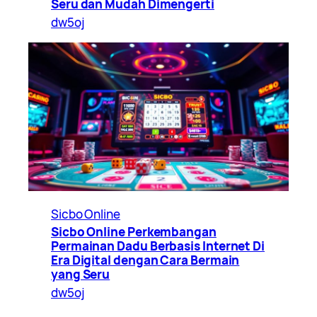
Seru dan Mudah Dimengerti
dw5oj
Sicbo Online
Sicbo Online Perkembangan
Permainan Dadu Berbasis Internet Di
Era Digital dengan Cara Bermain
yang Seru
dw5oj