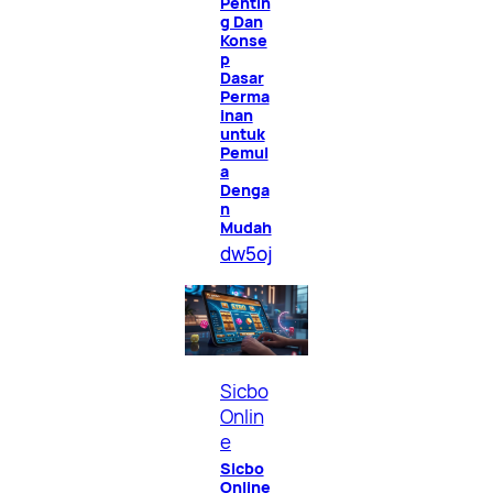
Pentin
g Dan
Konse
p
Dasar
Perma
inan
untuk
Pemul
a
Denga
n
Mudah
dw5oj
Sicbo
Onlin
e
Sicbo
Online