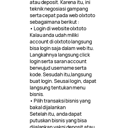
atau deposit. Karena itu, ini
teknik negosiasi gampang
serta cepat pada web olxtoto
sebagaimana berikut :
• Login di website olxtoto
Kalau anda udah miliki
account di olxtoto langsung
bisa login saja dalam web itu.
Langkahnya langsung click
login serta saran account
berwujud username serta
kode. Sesudah itu,langsung
buat login. Seusai login, dapat
langsung tentukan menu
bisnis.
• Pilih transaksi bisnis yang
bakal dijalankan
Setelah itu, anda dapat
putuskan bisnis yang bisa
dijalankan yakni deposit atau