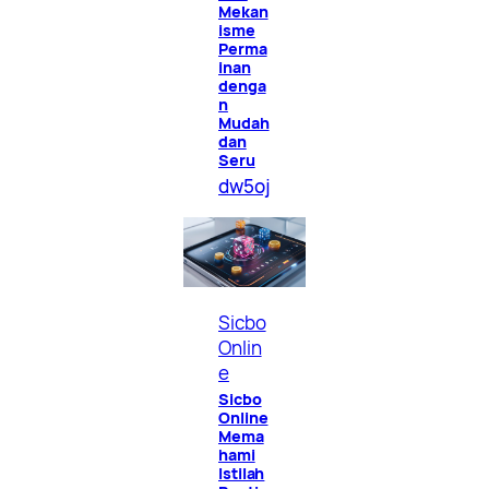
Mekan
isme
Perma
inan
denga
n
Mudah
dan
Seru
dw5oj
Sicbo
Onlin
e
Sicbo
Online
Mema
hami
Istilah