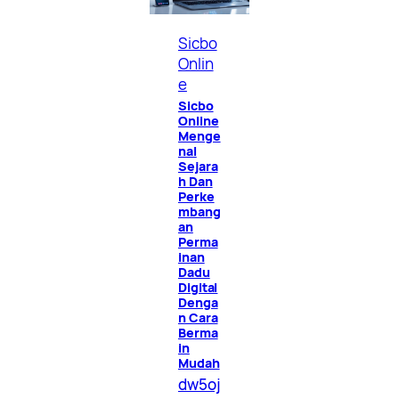
Sicbo
Onlin
e
Sicbo
Online
Menge
nal
Sejara
h Dan
Perke
mbang
an
Perma
inan
Dadu
Digital
Denga
n Cara
Berma
in
Mudah
dw5oj