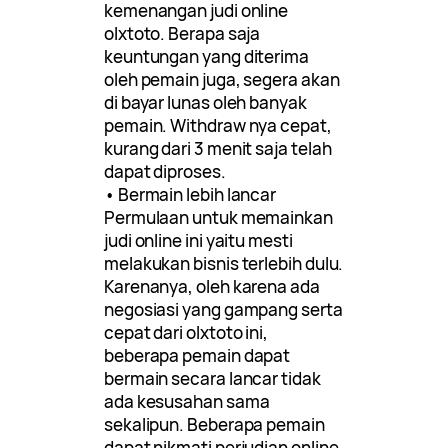
kemenangan judi online
olxtoto. Berapa saja
keuntungan yang diterima
oleh pemain juga, segera akan
di bayar lunas oleh banyak
pemain. Withdraw nya cepat,
kurang dari 3 menit saja telah
dapat diproses.
• Bermain lebih lancar
Permulaan untuk memainkan
judi online ini yaitu mesti
melakukan bisnis terlebih dulu.
Karenanya, oleh karena ada
negosiasi yang gampang serta
cepat dari olxtoto ini,
beberapa pemain dapat
bermain secara lancar tidak
ada kesusahan sama
sekalipun. Beberapa pemain
dapat nikmati perjudian online