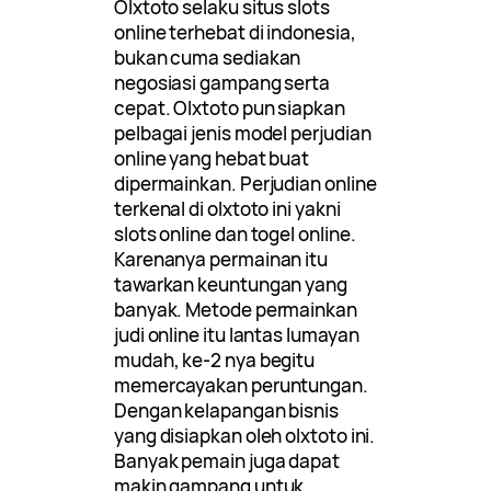
Olxtoto selaku situs slots
online terhebat di indonesia,
bukan cuma sediakan
negosiasi gampang serta
cepat. Olxtoto pun siapkan
pelbagai jenis model perjudian
online yang hebat buat
dipermainkan. Perjudian online
terkenal di olxtoto ini yakni
slots online dan togel online.
Karenanya permainan itu
tawarkan keuntungan yang
banyak. Metode permainkan
judi online itu lantas lumayan
mudah, ke-2 nya begitu
memercayakan peruntungan.
Dengan kelapangan bisnis
yang disiapkan oleh olxtoto ini.
Banyak pemain juga dapat
makin gampang untuk