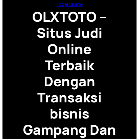
Togel Online
OLXTOTO –
Situs Judi
Online
Terbaik
Dengan
Transaksi
bisnis
Gampang Dan