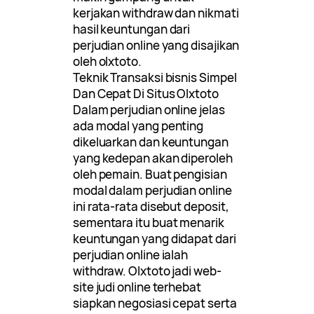
kerjakan withdraw dan nikmati
hasil keuntungan dari
perjudian online yang disajikan
oleh olxtoto.
Teknik Transaksi bisnis Simpel
Dan Cepat Di Situs Olxtoto
Dalam perjudian online jelas
ada modal yang penting
dikeluarkan dan keuntungan
yang kedepan akan diperoleh
oleh pemain. Buat pengisian
modal dalam perjudian online
ini rata-rata disebut deposit,
sementara itu buat menarik
keuntungan yang didapat dari
perjudian online ialah
withdraw. Olxtoto jadi web-
site judi online terhebat
siapkan negosiasi cepat serta