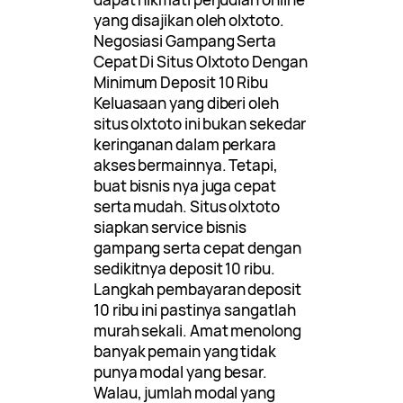
yang disajikan oleh olxtoto.
Negosiasi Gampang Serta
Cepat Di Situs Olxtoto Dengan
Minimum Deposit 10 Ribu
Keluasaan yang diberi oleh
situs olxtoto ini bukan sekedar
keringanan dalam perkara
akses bermainnya. Tetapi,
buat bisnis nya juga cepat
serta mudah. Situs olxtoto
siapkan service bisnis
gampang serta cepat dengan
sedikitnya deposit 10 ribu.
Langkah pembayaran deposit
10 ribu ini pastinya sangatlah
murah sekali. Amat menolong
banyak pemain yang tidak
punya modal yang besar.
Walau, jumlah modal yang