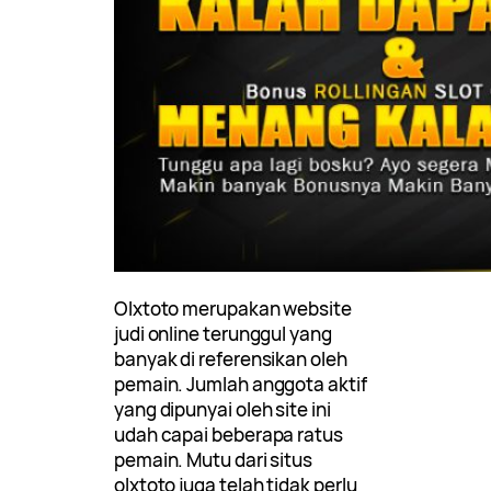
Olxtoto merupakan website
judi online terunggul yang
banyak di referensikan oleh
pemain. Jumlah anggota aktif
yang dipunyai oleh site ini
udah capai beberapa ratus
pemain. Mutu dari situs
olxtoto juga telah tidak perlu