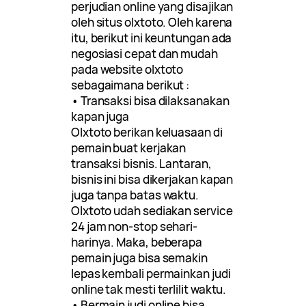
perjudian online yang disajikan
oleh situs olxtoto. Oleh karena
itu, berikut ini keuntungan ada
negosiasi cepat dan mudah
pada website olxtoto
sebagaimana berikut :
• Transaksi bisa dilaksanakan
kapan juga
Olxtoto berikan keluasaan di
pemain buat kerjakan
transaksi bisnis. Lantaran,
bisnis ini bisa dikerjakan kapan
juga tanpa batas waktu.
Olxtoto udah sediakan service
24 jam non-stop sehari-
harinya. Maka, beberapa
pemain juga bisa semakin
lepas kembali permainkan judi
online tak mesti terlilit waktu.
• Bermain judi online bisa