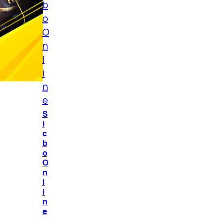
b
o
O
n
l
i
n
e
S
i
c
b
o
O
n
l
i
n
e