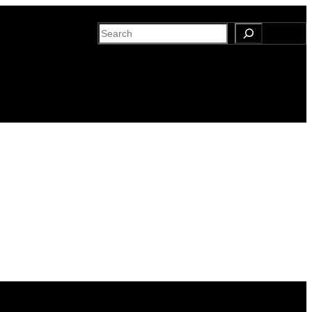
S
e
a
r
c
h