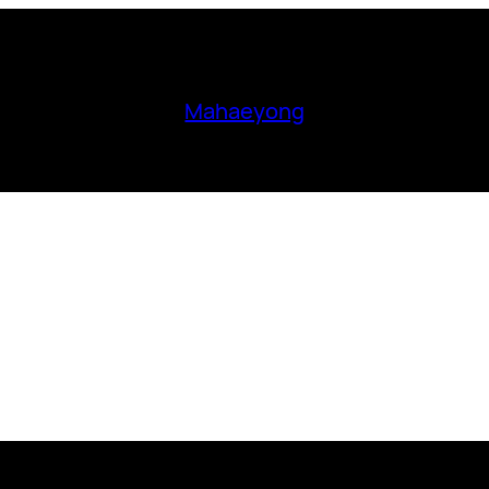
Mahaeyong