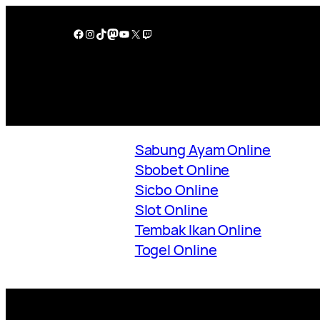
Skip
to
Facebook
Instagram
TikTok
Mastodon
YouTube
X
Twitch
content
Sabung Ayam Online
Sbobet Online
Sicbo Online
Slot Online
Tembak Ikan Online
Togel Online