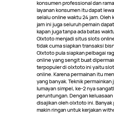
konsumen professional dan rama
layanan konsumen itu dapat lewat
selalu online waktu 24 jam. Oleh 
jam ini juga seluruh pemain dapat
kapan juga tanpa ada batas wakt
Olxtoto menjadi situs slots online
tidak cuma siapkan transaksi bis
Olxtoto pula siapkan pelbagai ra
online yang sengit buat dipermai
terpopuler di olxtoto ini yaitu slo
online. Karena permainan itu me
yang banyak. Teknik permainkan ju
lumayan simpel, ke-2 nya sanga
peruntungan. Dengan keluasaan 
disajikan oleh olxtoto ini. Banya
makin ringan untuk kerjakan withd