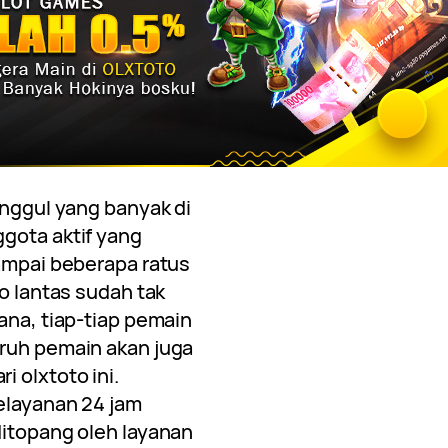
unggul yang banyak di
gota aktif yang
sampai beberapa ratus
to lantas sudah tak
ana, tiap-tiap pemain
uruh pemain akan juga
 olxtoto ini.
elayanan 24 jam
ditopang oleh layanan