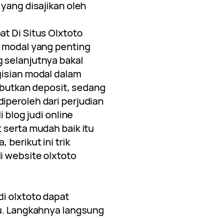
 yang disajikan oleh
t Di Situs Olxtoto
a modal yang penting
 selanjutnya bakal
gisian modal dalam
sebutkan deposit, sedang
iperoleh dari perjudian
i blog judi online
 serta mudah baik itu
 berikut ini trik
i website olxtoto
i olxtoto dapat
tu. Langkahnya langsung