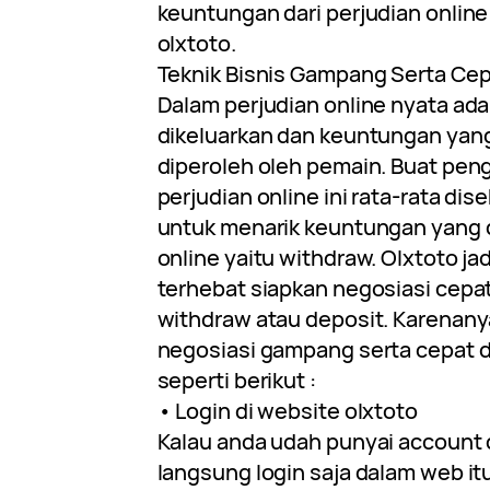
keuntungan dari perjudian online
olxtoto.
Teknik Bisnis Gampang Serta Cepa
Dalam perjudian online nyata ad
dikeluarkan dan keuntungan yang
diperoleh oleh pemain. Buat pen
perjudian online ini rata-rata di
untuk menarik keuntungan yang d
online yaitu withdraw. Olxtoto jad
terhebat siapkan negosiasi cepat
withdraw atau deposit. Karenanya,
negosiasi gampang serta cepat d
seperti berikut :
• Login di website olxtoto
Kalau anda udah punyai account d
langsung login saja dalam web i