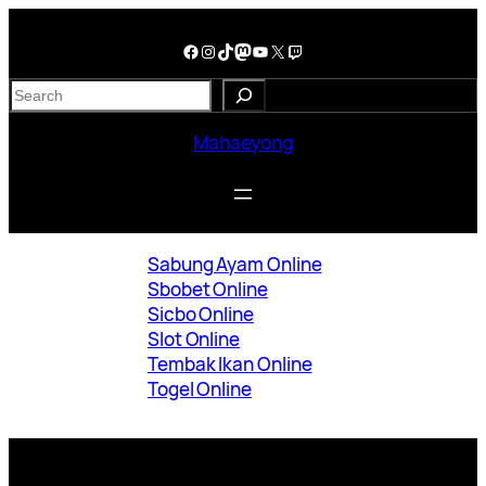
Skip
to
Facebook
Instagram
TikTok
Mastodon
YouTube
X
Twitch
content
S
e
a
Mahaeyong
r
c
h
Sabung Ayam Online
Sbobet Online
Sicbo Online
Slot Online
Tembak Ikan Online
Togel Online