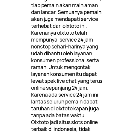
tiap pemain akan main aman
dan lancar. Semuanya pemain
akan juga mendapati service
terhebat dari olxtoto ini.
Karenanya olxtoto telah
mempunyai service 24 jam
nonstop sehari-harinya yang
udah dibantu oleh layanan
konsumen professional serta
ramah. Untuk mengontak
layanan konsumen itu dapat
lewat spek live chat yang terus
online sepanjang 24 jam.
Karena ada service 24 jam ini
lantas seluruh pemain dapat
taruhan di olxtoto kapan juga
tanpa ada batas waktu.
Olxtoto jadi situs slots online
terbaik di indonesia, tidak