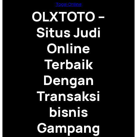
Togel Online
OLXTOTO –
Situs Judi
Online
Terbaik
Dengan
Transaksi
bisnis
Gampang