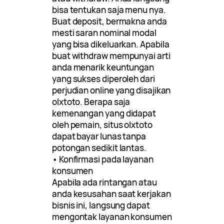
bisa tentukan saja menu nya.
Buat deposit, bermakna anda
mesti saran nominal modal
yang bisa dikeluarkan. Apabila
buat withdraw mempunyai arti
anda menarik keuntungan
yang sukses diperoleh dari
perjudian online yang disajikan
olxtoto. Berapa saja
kemenangan yang didapat
oleh pemain, situs olxtoto
dapat bayar lunas tanpa
potongan sedikit lantas.
• Konfirmasi pada layanan
konsumen
Apabila ada rintangan atau
anda kesusahan saat kerjakan
bisnis ini, langsung dapat
mengontak layanan konsumen