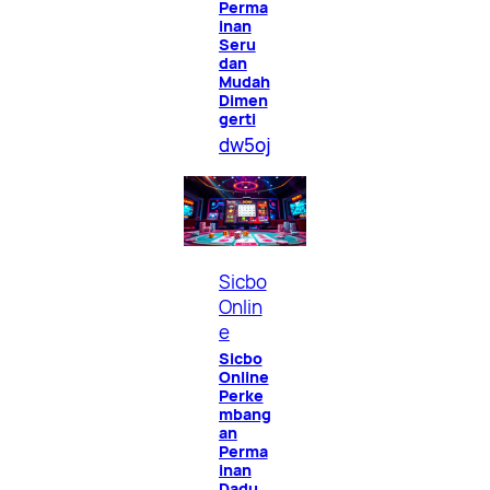
Perma
inan
Seru
dan
Mudah
Dimen
gerti
dw5oj
Sicbo
Onlin
e
Sicbo
Online
Perke
mbang
an
Perma
inan
Dadu