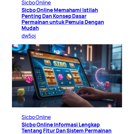
Sicbo Online
Sicbo Online Memahami Istilah
Penting Dan Konsep Dasar
Permainan untuk Pemula Dengan
Mudah
dw5oj
Sicbo Online
Sicbo Online Informasi Lengkap
Tentang Fitur Dan Sistem Permainan