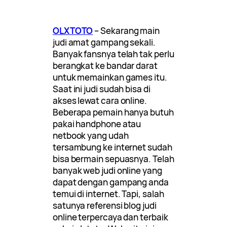
OLXTOTO
– Sekarang main
judi amat gampang sekali.
Banyak fansnya telah tak perlu
berangkat ke bandar darat
untuk memainkan games itu.
Saat ini judi sudah bisa di
akses lewat cara online.
Beberapa pemain hanya butuh
pakai handphone atau
netbook yang udah
tersambung ke internet sudah
bisa bermain sepuasnya. Telah
banyak web judi online yang
dapat dengan gampang anda
temui di internet. Tapi, salah
satunya referensi blog judi
online terpercaya dan terbaik