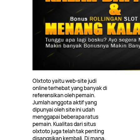
Olxtoto yaitu web-site judi
online terhebat yang banyak di
referensikan oleh pemain.
Jumlah anggota aktif yang
dipunyai oleh site ini udah
menggapai beberapa ratus
pemain. Kualitas dari situs
olxtoto juga telah tak penting
disangsikan kembali. Di mana,