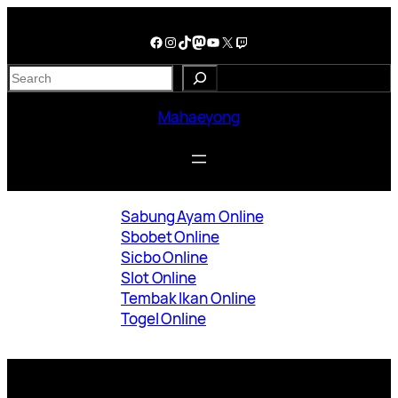
Skip
to
Facebook
Instagram
TikTok
Mastodon
YouTube
X
Twitch
content
S
e
a
Mahaeyong
r
c
h
Sabung Ayam Online
Sbobet Online
Sicbo Online
Slot Online
Tembak Ikan Online
Togel Online