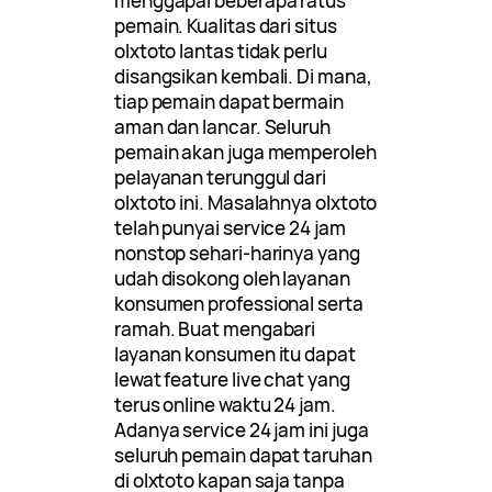
menggapai beberapa ratus
pemain. Kualitas dari situs
olxtoto lantas tidak perlu
disangsikan kembali. Di mana,
tiap pemain dapat bermain
aman dan lancar. Seluruh
pemain akan juga memperoleh
pelayanan terunggul dari
olxtoto ini. Masalahnya olxtoto
telah punyai service 24 jam
nonstop sehari-harinya yang
udah disokong oleh layanan
konsumen professional serta
ramah. Buat mengabari
layanan konsumen itu dapat
lewat feature live chat yang
terus online waktu 24 jam.
Adanya service 24 jam ini juga
seluruh pemain dapat taruhan
di olxtoto kapan saja tanpa