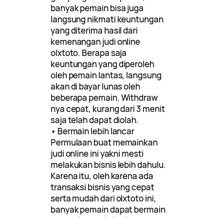
banyak pemain bisa juga
langsung nikmati keuntungan
yang diterima hasil dari
kemenangan judi online
olxtoto. Berapa saja
keuntungan yang diperoleh
oleh pemain lantas, langsung
akan di bayar lunas oleh
beberapa pemain. Withdraw
nya cepat, kurang dari 3 menit
saja telah dapat diolah.
• Bermain lebih lancar
Permulaan buat memainkan
judi online ini yakni mesti
melakukan bisnis lebih dahulu.
Karena itu, oleh karena ada
transaksi bisnis yang cepat
serta mudah dari olxtoto ini,
banyak pemain dapat bermain