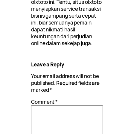
olxtoto ini. Tentu, situs olxtoto
menyiapkan service transaksi
bisnis gampang serta cepat
ini, biar semuanya pemain
dapat nikmati hasil
keuntungan dari perjudian
online dalam sekejap juga.
Leave a Reply
Your email address will not be
published.
Required fields are
marked
*
Comment
*