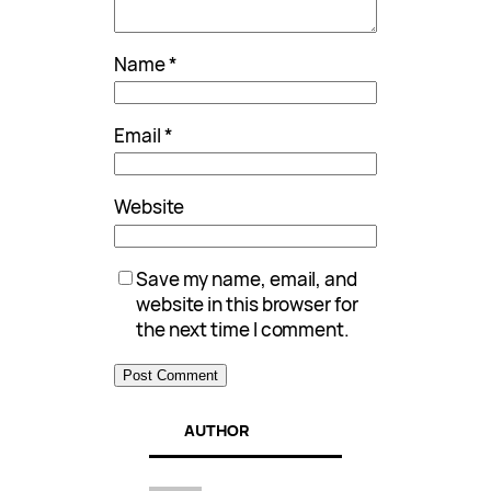
Name
*
Email
*
Website
Save my name, email, and
website in this browser for
the next time I comment.
AUTHOR