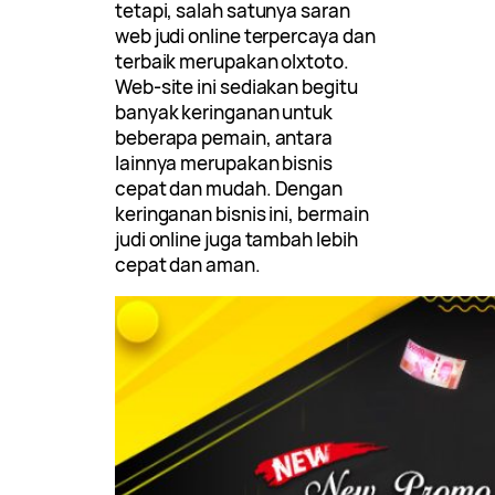
tetapi, salah satunya saran
web judi online terpercaya dan
terbaik merupakan olxtoto.
Web-site ini sediakan begitu
banyak keringanan untuk
beberapa pemain, antara
lainnya merupakan bisnis
cepat dan mudah. Dengan
keringanan bisnis ini, bermain
judi online juga tambah lebih
cepat dan aman.