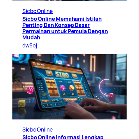
Sicbo Online
Sicbo Online Memahami Istilah
Penting Dan Konsep Dasar
Permainan untuk Pemula Dengan
Mudah
dw5oj
Sicbo Online
Sicbo Online Informasi Lengkap