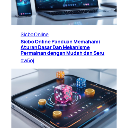
Sicbo Online
Sicbo Online Panduan Memahami
Aturan Dasar Dan Mekanisme
Permainan dengan Mudah dan Seru
dw5oj