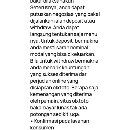
bakal dilaksanakan
Seterusnya, anda dapat
putuskan negosiasi yang bakal
dijalankan ialah deposit atau
withdraw. Anda dapat
langsung tentukan saja menu
nya. Untuk deposit, bermakna
anda mesti saran nominal
modal yang bisa dikeluarkan.
Bila untuk withdraw bermakna
anda menarik keuntungan
yang sukses diterima dari
perjudian online yang
disiapkan olxtoto. Berapa saja
kemenangan yang diterima
oleh pemain, situs olxtoto
bakal bayar lunas tak ada
potongan sedikit juga.
• Konfirmasi pada layanan
konsumen