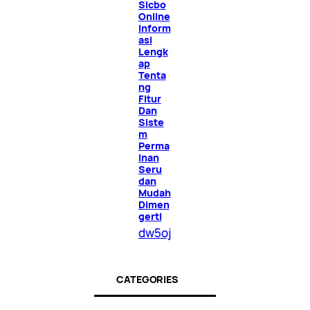
Sicbo
Online
Inform
asi
Lengk
ap
Tenta
ng
Fitur
Dan
Siste
m
Perma
inan
Seru
dan
Mudah
Dimen
gerti
dw5oj
CATEGORIES