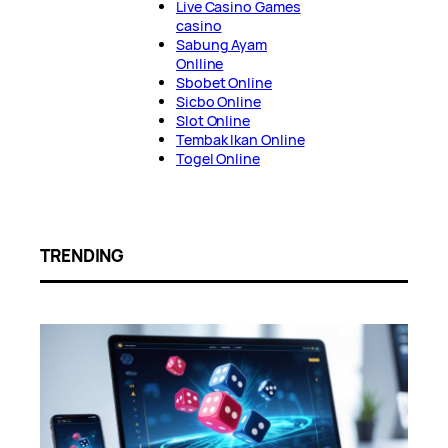
Live Casino Games
casino
Sabung Ayam
Onlline
Sbobet Online
Sicbo Online
Slot Online
Tembak Ikan Online
Togel Online
TRENDING