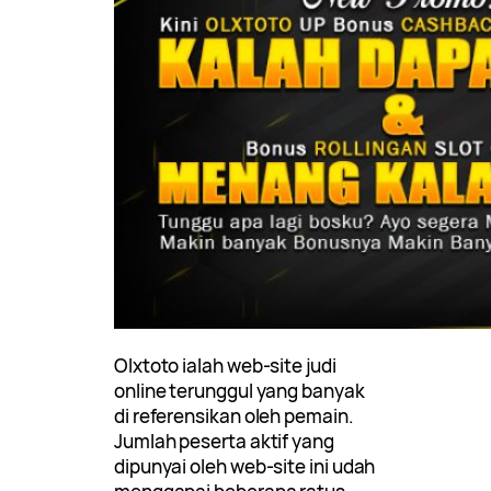
Olxtoto ialah web-site judi
online terunggul yang banyak
di referensikan oleh pemain.
Jumlah peserta aktif yang
dipunyai oleh web-site ini udah