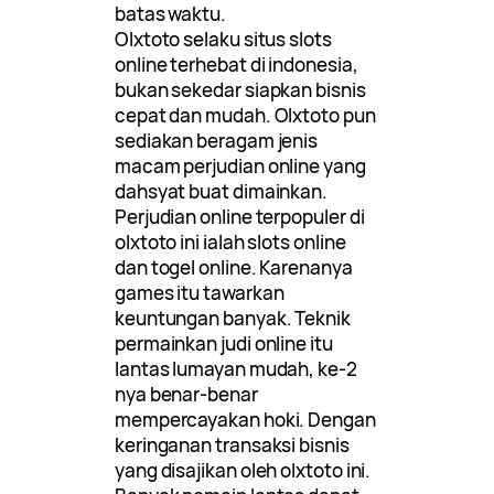
batas waktu.
Olxtoto selaku situs slots
online terhebat di indonesia,
bukan sekedar siapkan bisnis
cepat dan mudah. Olxtoto pun
sediakan beragam jenis
macam perjudian online yang
dahsyat buat dimainkan.
Perjudian online terpopuler di
olxtoto ini ialah slots online
dan togel online. Karenanya
games itu tawarkan
keuntungan banyak. Teknik
permainkan judi online itu
lantas lumayan mudah, ke-2
nya benar-benar
mempercayakan hoki. Dengan
keringanan transaksi bisnis
yang disajikan oleh olxtoto ini.