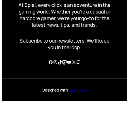
At Spiel, every click is an adventure in the
gaming world. Whether you’re a casual or
hardcore gamer, we’re your go-to for the
latest news, tips, and trends.
Subscribe to our newsletters. We’ll keep
you in the loop.
Facebook
Instagram
TikTok
Mastodon
YouTube
X
Twitch
Designed with
OLXTOTO