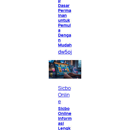
p
Dasar
Perma
inan
untuk
Pemul
a
Denga
n
Mudah
dw5oj
Sicbo
Onlin
e
Sicbo
Online
Inform
asi
Lengk