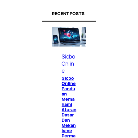
RECENT POSTS
Sicbo
Onlin
e
Sicbo
Online
Pandu
an
Mema
hami
Aturan
Dasar
Dan
Mekan
isme
Perma