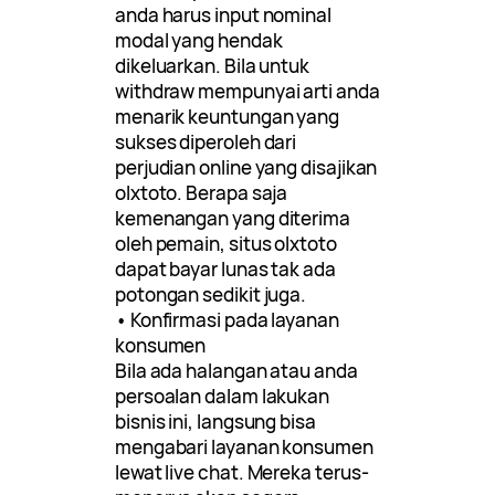
anda harus input nominal
modal yang hendak
dikeluarkan. Bila untuk
withdraw mempunyai arti anda
menarik keuntungan yang
sukses diperoleh dari
perjudian online yang disajikan
olxtoto. Berapa saja
kemenangan yang diterima
oleh pemain, situs olxtoto
dapat bayar lunas tak ada
potongan sedikit juga.
• Konfirmasi pada layanan
konsumen
Bila ada halangan atau anda
persoalan dalam lakukan
bisnis ini, langsung bisa
mengabari layanan konsumen
lewat live chat. Mereka terus-