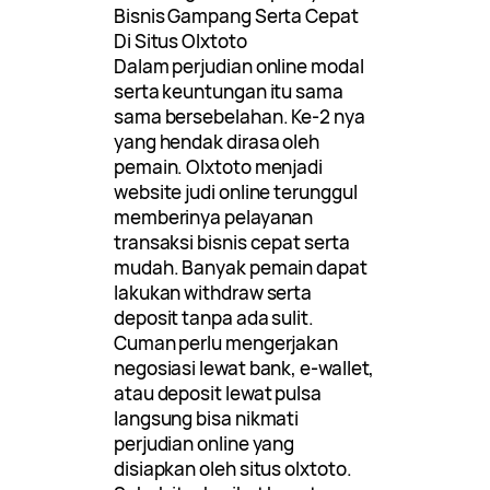
Bisnis Gampang Serta Cepat
Di Situs Olxtoto
Dalam perjudian online modal
serta keuntungan itu sama
sama bersebelahan. Ke-2 nya
yang hendak dirasa oleh
pemain. Olxtoto menjadi
website judi online terunggul
memberinya pelayanan
transaksi bisnis cepat serta
mudah. Banyak pemain dapat
lakukan withdraw serta
deposit tanpa ada sulit.
Cuman perlu mengerjakan
negosiasi lewat bank, e-wallet,
atau deposit lewat pulsa
langsung bisa nikmati
perjudian online yang
disiapkan oleh situs olxtoto.