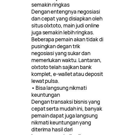
semakin ringkas
Dengan entengnya negosiasi
dan cepat yang disiapkan oleh
situs olxtoto, main judi online
juga semakin lebih ringkas.
Beberapa pemain akan tidak di
pusingkan degan trik
negosiasi yang sukar dan
memerlukan waktu. Lantaran,
olxtoto telah sajikan bank
komplet, e-wallet atau deposit
lewat pulsa.
• Bisa langsung nikmati
keuntungan
Dengan transaksi bisnis yang
cepat serta mudah ini, banyak
pemain dapat juga langsung
nikmati keuntungan yang
diterima hasil dari