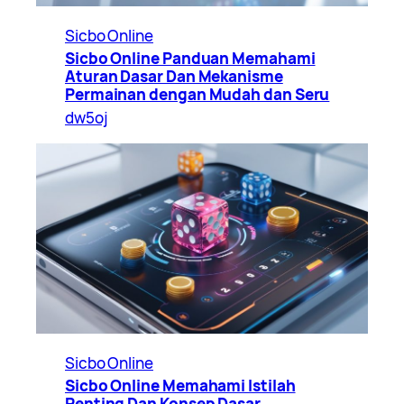
Sicbo Online
Sicbo Online Panduan Memahami
Aturan Dasar Dan Mekanisme
Permainan dengan Mudah dan Seru
dw5oj
Sicbo Online
Sicbo Online Memahami Istilah
Penting Dan Konsep Dasar