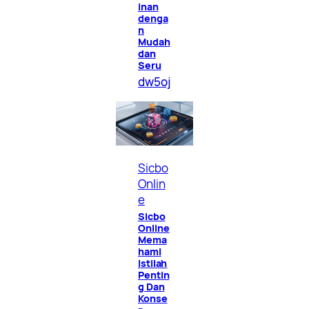
inan
denga
n
Mudah
dan
Seru
dw5oj
Sicbo
Onlin
e
Sicbo
Online
Mema
hami
Istilah
Pentin
g Dan
Konse