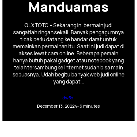
Manduamas
OLXTOTO – Sekarang ini bermain judi
sangatlah ringan sekali. Banyak pengagumnya
tidak perlu datang ke bandar darat untuk
memainkan permainan itu. Saat ini judi dapat di
akses lewat cara online. Beberapa pemain
hanya butuh pakai gadget atau notebook yang
telah tersambung ke internet sudah bisa main
sepuasnya. Udah begitu banyak web judi online
yang dapat…
dw5oj
December 13, 2022
4–6 minutes