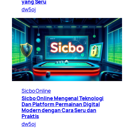
yang Seru
dw5oj
Sicbo Online
Sicbo Online Mengenal Teknologi
Dan Platform Permainan Digital
Modern dengan Cara Seru dan
Praktis
dw5oj