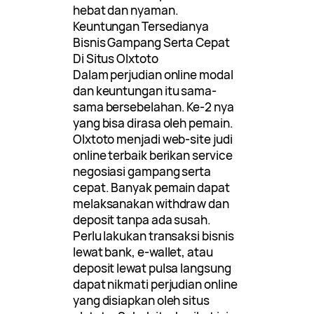
hebat dan nyaman.
Keuntungan Tersedianya
Bisnis Gampang Serta Cepat
Di Situs Olxtoto
Dalam perjudian online modal
dan keuntungan itu sama-
sama bersebelahan. Ke-2 nya
yang bisa dirasa oleh pemain.
Olxtoto menjadi web-site judi
online terbaik berikan service
negosiasi gampang serta
cepat. Banyak pemain dapat
melaksanakan withdraw dan
deposit tanpa ada susah.
Perlu lakukan transaksi bisnis
lewat bank, e-wallet, atau
deposit lewat pulsa langsung
dapat nikmati perjudian online
yang disiapkan oleh situs