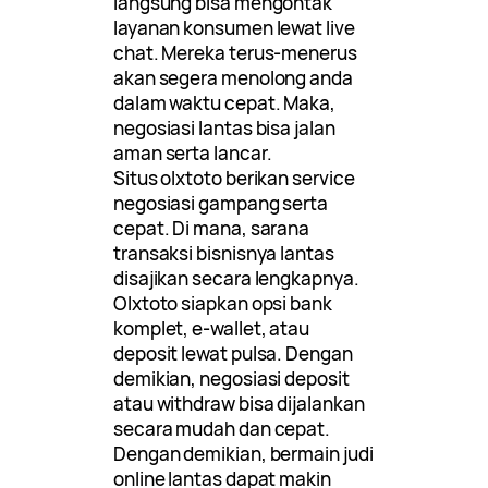
langsung bisa mengontak
layanan konsumen lewat live
chat. Mereka terus-menerus
akan segera menolong anda
dalam waktu cepat. Maka,
negosiasi lantas bisa jalan
aman serta lancar.
Situs olxtoto berikan service
negosiasi gampang serta
cepat. Di mana, sarana
transaksi bisnisnya lantas
disajikan secara lengkapnya.
Olxtoto siapkan opsi bank
komplet, e-wallet, atau
deposit lewat pulsa. Dengan
demikian, negosiasi deposit
atau withdraw bisa dijalankan
secara mudah dan cepat.
Dengan demikian, bermain judi
online lantas dapat makin