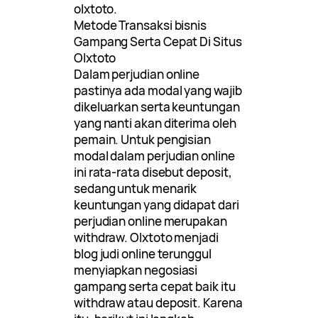
olxtoto.
Metode Transaksi bisnis
Gampang Serta Cepat Di Situs
Olxtoto
Dalam perjudian online
pastinya ada modal yang wajib
dikeluarkan serta keuntungan
yang nanti akan diterima oleh
pemain. Untuk pengisian
modal dalam perjudian online
ini rata-rata disebut deposit,
sedang untuk menarik
keuntungan yang didapat dari
perjudian online merupakan
withdraw. Olxtoto menjadi
blog judi online terunggul
menyiapkan negosiasi
gampang serta cepat baik itu
withdraw atau deposit. Karena