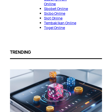
Onlline
Sbobet Online
Sicbo Online
Slot Online
Tembak Ikan Online
Togel Online
TRENDING