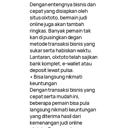
Dengan entengnya bisnis dan
cepat yang disiapkan oleh
situs olxtoto, bermain judi
online juga akan tambah
ringkas. Banyak pemain tak
kan di pusingkan degan
metode transaksi bisnis yang
sukar serta habiskan waktu.
Lantaran, olxtoto telah sajikan
bank komplet, e-wallet atau
deposit lewat pulsa.
• Bisa langsung nikmati
keuntungan
Dengan transaksi bisnis yang
cepat serta mudah ini,
beberapa pemain bisa pula
langsung nikmati keuntungan
yang diterima hasil dari
kemenangan judi online