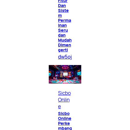
Fitur
Dan
Siste
m
Perma
inan
Seru
dan
Mudah
Dimen
gerti
dw5oj
Sicbo
Onlin
e
Sicbo
Online
Perke
mbang