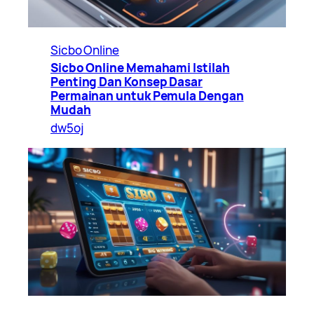
Sicbo Online
Sicbo Online Memahami Istilah
Penting Dan Konsep Dasar
Permainan untuk Pemula Dengan
Mudah
dw5oj