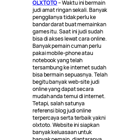
OLXTOTO
– Waktu ini bermain
judi amat ringan sekali. Banyak
penggilanya tidak perlu ke
bandar darat buat memainkan
games itu. Saat ini judi sudah
bisa di akses lewat cara online.
Banyak pemain cuman perlu
pakai mobile-phone atau
notebook yang telah
tersambung ke internet sudah
bisa bermain sepuasnya. Telah
begitu banyak web-site judi
online yang dapat secara
mudah anda temui di internet.
Tetapi, salah satunya
referensi blog judi online
terpercaya serta terbaik yakni
olxtoto. Website ini siapkan
banyak keluasaan untuk
banyak pemain, diantaranya