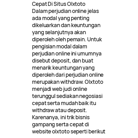
Cepat Di Situs Olxtoto
Dalam perjudian online jelas
ada modal yang penting
dikeluarkan dan keuntungan
yang selanjutnya akan
diperoleh oleh pemain. Untuk
pengisian modal dalam
perjudian online ini umumnya
disebut deposit, dan buat
menarik keuntungan yang
diperoleh dari perjudian online
merupakan withdraw. Olxtoto
menjadi web judi online
terunggul sediakan negosiasi
cepat serta mudah baik itu
withdraw atau deposit.
Karenanya, ini trik bisnis
gampang serta cepat di
website olxtoto seperti berikut