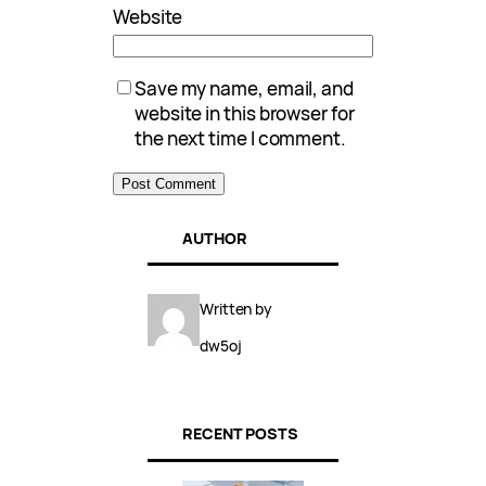
Website
Save my name, email, and
website in this browser for
the next time I comment.
AUTHOR
Written by
dw5oj
RECENT POSTS