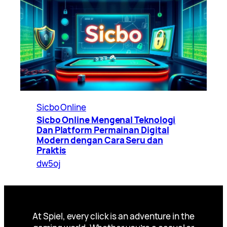
Sicbo Online
Sicbo Online Mengenal Teknologi
Dan Platform Permainan Digital
Modern dengan Cara Seru dan
Praktis
dw5oj
At Spiel, every click is an adventure in the