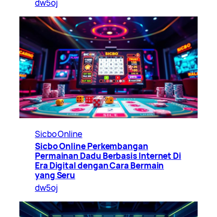
dw5oj
Sicbo Online
Sicbo Online Perkembangan
Permainan Dadu Berbasis Internet Di
Era Digital dengan Cara Bermain
yang Seru
dw5oj