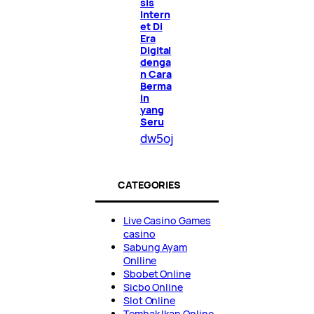
sis
Intern
et Di
Era
Digital
denga
n Cara
Berma
in
yang
Seru
dw5oj
CATEGORIES
Live Casino Games
casino
Sabung Ayam
Onlline
Sbobet Online
Sicbo Online
Slot Online
Tembak Ikan Online