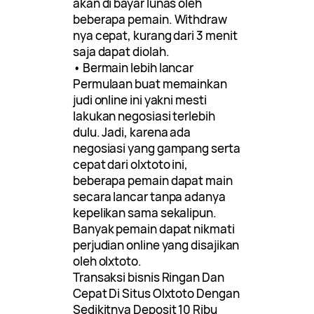
akan di bayar lunas oleh
beberapa pemain. Withdraw
nya cepat, kurang dari 3 menit
saja dapat diolah.
• Bermain lebih lancar
Permulaan buat memainkan
judi online ini yakni mesti
lakukan negosiasi terlebih
dulu. Jadi, karena ada
negosiasi yang gampang serta
cepat dari olxtoto ini,
beberapa pemain dapat main
secara lancar tanpa adanya
kepelikan sama sekalipun.
Banyak pemain dapat nikmati
perjudian online yang disajikan
oleh olxtoto.
Transaksi bisnis Ringan Dan
Cepat Di Situs Olxtoto Dengan
Sedikitnya Deposit 10 Ribu