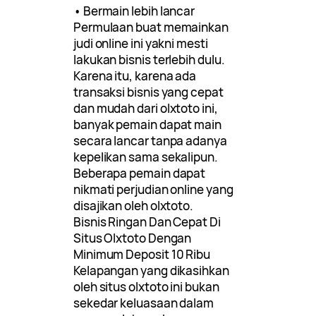
• Bermain lebih lancar
Permulaan buat memainkan
judi online ini yakni mesti
lakukan bisnis terlebih dulu.
Karena itu, karena ada
transaksi bisnis yang cepat
dan mudah dari olxtoto ini,
banyak pemain dapat main
secara lancar tanpa adanya
kepelikan sama sekalipun.
Beberapa pemain dapat
nikmati perjudian online yang
disajikan oleh olxtoto.
Bisnis Ringan Dan Cepat Di
Situs Olxtoto Dengan
Minimum Deposit 10 Ribu
Kelapangan yang dikasihkan
oleh situs olxtoto ini bukan
sekedar keluasaan dalam