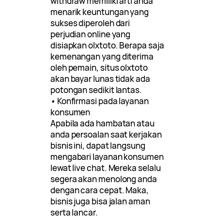
withdraw memiliki arti anda
menarik keuntungan yang
sukses diperoleh dari
perjudian online yang
disiapkan olxtoto. Berapa saja
kemenangan yang diterima
oleh pemain, situs olxtoto
akan bayar lunas tidak ada
potongan sedikit lantas.
• Konfirmasi pada layanan
konsumen
Apabila ada hambatan atau
anda persoalan saat kerjakan
bisnis ini, dapat langsung
mengabari layanan konsumen
lewat live chat. Mereka selalu
segera akan menolong anda
dengan cara cepat. Maka,
bisnis juga bisa jalan aman
serta lancar.