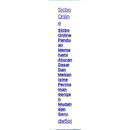
Sicbo
Onlin
e
Sicbo
Online
Pandu
an
Mema
hami
Aturan
Dasar
Dan
Mekan
isme
Perma
inan
denga
n
Mudah
dan
Seru
dw5oj