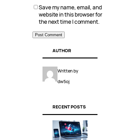
Save my name, email, and
website in this browser for
the next time I comment.
AUTHOR
Written by
dw5oj
RECENT POSTS