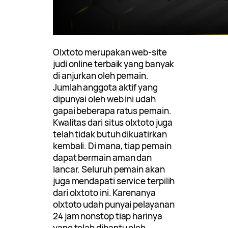
Olxtoto merupakan web-site
judi online terbaik yang banyak
di anjurkan oleh pemain.
Jumlah anggota aktif yang
dipunyai oleh web ini udah
gapai beberapa ratus pemain.
Kwalitas dari situs olxtoto juga
telah tidak butuh dikuatirkan
kembali. Di mana, tiap pemain
dapat bermain aman dan
lancar. Seluruh pemain akan
juga mendapati service terpilih
dari olxtoto ini. Karenanya
olxtoto udah punyai pelayanan
24 jam nonstop tiap harinya
yang telah dibantu oleh