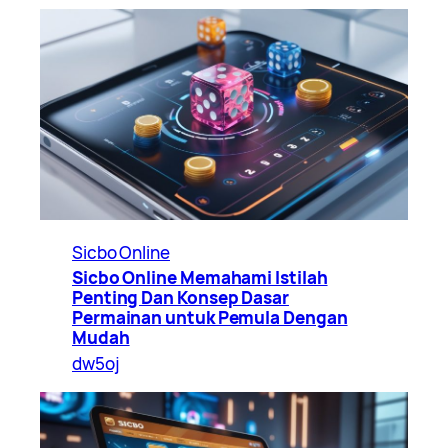
Sicbo Online
Sicbo Online Memahami Istilah
Penting Dan Konsep Dasar
Permainan untuk Pemula Dengan
Mudah
dw5oj