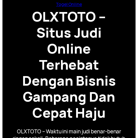
Togel Online
OLXTOTO –
Situs Judi
Online
Terhebat
Dengan Bisnis
Gampang Dan
Cepat Haju
OLXTOTO – Waktu ini main judi benar-benar