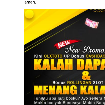
aman.