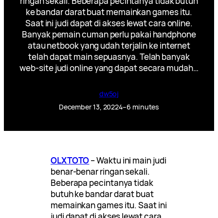
ringan sekali. Beberapa pecintanya tidak butuh
ke bandar darat buat memainkan games itu.
Saat ini judi dapat di akses lewat cara online.
Banyak pemain cuman perlu pakai handphone
atau netbook yang udah terjalin ke internet
telah dapat main sepuasnya. Telah banyak
web-site judi online yang dapat secara mudah…
dw5oj
December 13, 2022
4–6 minutes
OLXTOTO
– Waktu ini main judi
benar-benar ringan sekali.
Beberapa pecintanya tidak
butuh ke bandar darat buat
memainkan games itu. Saat ini
judi dapat di akses lewat cara