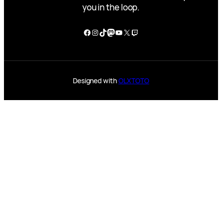
you in the loop.
Facebook
Instagram
TikTok
Mastodon
YouTube
X
Twitch
Designed with
OLXTOTO