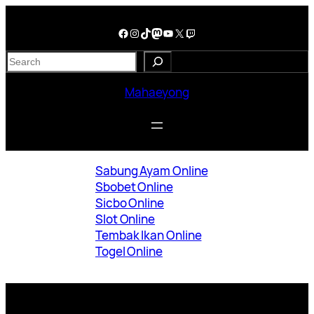
Skip
to
Facebook
Instagram
TikTok
Mastodon
YouTube
X
Twitch
content
S
e
a
Mahaeyong
r
c
h
Sabung Ayam Online
Sbobet Online
Sicbo Online
Slot Online
Tembak Ikan Online
Togel Online