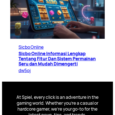
Sicbo Online
Sicbo Online Informasi Lengkap
Tentang Fitur Dan Sistem Permainan
Seru dan Mudah Dimengerti
dw5oj
At Spiel, every click is an adventure in the
gaming world. Whether you’re a casual or
hardcore gamer, we’re your go-to for the
latest news, tips, and trends.