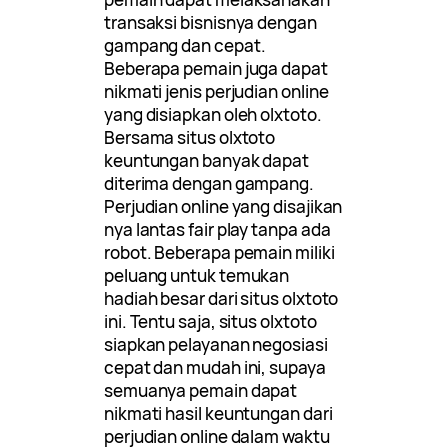
transaksi bisnisnya dengan
gampang dan cepat.
Beberapa pemain juga dapat
nikmati jenis perjudian online
yang disiapkan oleh olxtoto.
Bersama situs olxtoto
keuntungan banyak dapat
diterima dengan gampang.
Perjudian online yang disajikan
nya lantas fair play tanpa ada
robot. Beberapa pemain miliki
peluang untuk temukan
hadiah besar dari situs olxtoto
ini. Tentu saja, situs olxtoto
siapkan pelayanan negosiasi
cepat dan mudah ini, supaya
semuanya pemain dapat
nikmati hasil keuntungan dari
perjudian online dalam waktu