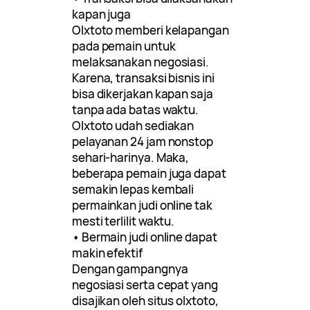
kapan juga
Olxtoto memberi kelapangan
pada pemain untuk
melaksanakan negosiasi.
Karena, transaksi bisnis ini
bisa dikerjakan kapan saja
tanpa ada batas waktu.
Olxtoto udah sediakan
pelayanan 24 jam nonstop
sehari-harinya. Maka,
beberapa pemain juga dapat
semakin lepas kembali
permainkan judi online tak
mesti terlilit waktu.
• Bermain judi online dapat
makin efektif
Dengan gampangnya
negosiasi serta cepat yang
disajikan oleh situs olxtoto,