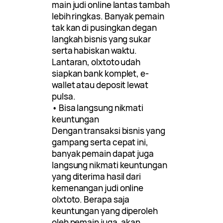
main judi online lantas tambah
lebih ringkas. Banyak pemain
tak kan di pusingkan degan
langkah bisnis yang sukar
serta habiskan waktu.
Lantaran, olxtoto udah
siapkan bank komplet, e-
wallet atau deposit lewat
pulsa.
• Bisa langsung nikmati
keuntungan
Dengan transaksi bisnis yang
gampang serta cepat ini,
banyak pemain dapat juga
langsung nikmati keuntungan
yang diterima hasil dari
kemenangan judi online
olxtoto. Berapa saja
keuntungan yang diperoleh
oleh pemain juga, akan