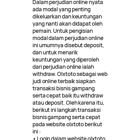
Dalam perjudian online nyata
ada modal yang penting
dikeluarkan dan keuntungan
yang nanti akan didapat oleh
pemain. Untuk pengisian
modal dalam perjudian online
ini umumnya disebut deposit,
dan untuk menarik
keuntungan yang diperoleh
dari perjudian online ialah
withdraw. Olxtoto sebagai web
judi online terbaik siapkan
transaksi bisnis gampang
serta cepat baik itu withdraw
atau deposit. Oleh karena itu,
berikut ini langkah transaksi
bisnis gampang serta cepat
pada website olxtoto berikut
ini :
• Login dalam website olxtoto