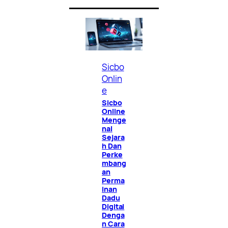
Sicbo
Onlin
e
Sicbo
Online
Menge
nal
Sejara
h Dan
Perke
mbang
an
Perma
inan
Dadu
Digital
Denga
n Cara