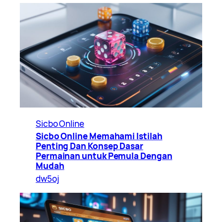
Sicbo Online
Sicbo Online Memahami Istilah
Penting Dan Konsep Dasar
Permainan untuk Pemula Dengan
Mudah
dw5oj