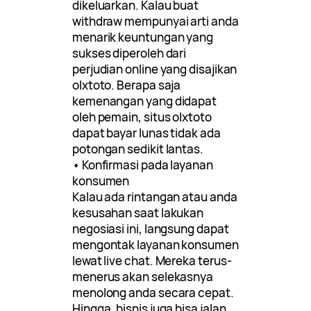
dikeluarkan. Kalau buat
withdraw mempunyai arti anda
menarik keuntungan yang
sukses diperoleh dari
perjudian online yang disajikan
olxtoto. Berapa saja
kemenangan yang didapat
oleh pemain, situs olxtoto
dapat bayar lunas tidak ada
potongan sedikit lantas.
• Konfirmasi pada layanan
konsumen
Kalau ada rintangan atau anda
kesusahan saat lakukan
negosiasi ini, langsung dapat
mengontak layanan konsumen
lewat live chat. Mereka terus-
menerus akan selekasnya
menolong anda secara cepat.
Hingga, bisnis juga bisa jalan