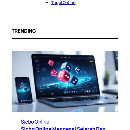
Togel Online
TRENDING
Sicbo Online
Sicbo Online Mengenal Sejarah Dan