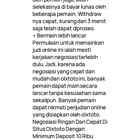
selekasnya di bayar lunas oleh
beberapa pemain. Withdraw
nya cepat, kurang dari 3 menit
saja telah dapat diproses.
• Bermain lebih lancar
Permulaan untuk memainkan
judi online ini ialah mesti
kerjakan negosiasi terlebih
dulu. Jadi, karena ada
negosiasi yang cepat dan
mudah dari olxtoto ini, banyak
pemain dapat main secara
lancar tanpa kesusahan sama
sekalipun. Banyak pemain
dapat nikmati perjudian online
yang disiapkan oleh olxtoto.
Negosiasi Ringan Dan Cepat Di
Situs Olxtoto Dengan
Minimum Deposit 10 Ribu