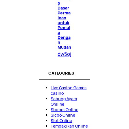
p
Dasar
Perma
inan
untuk
Pemul
a
Denga
n
Mudah
dw5oj
CATEGORIES
Live Casino Games
casino
Sabung Ayam
Onlline
Sbobet Online
Sicbo Online
Slot Online
Tembak Ikan Online