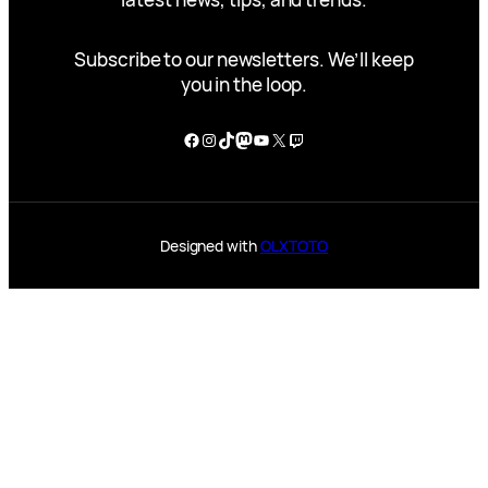
Subscribe to our newsletters. We’ll keep
you in the loop.
Facebook
Instagram
TikTok
Mastodon
YouTube
X
Twitch
Designed with
OLXTOTO