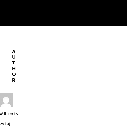
A
U
T
H
O
R
Written by
dw5oj