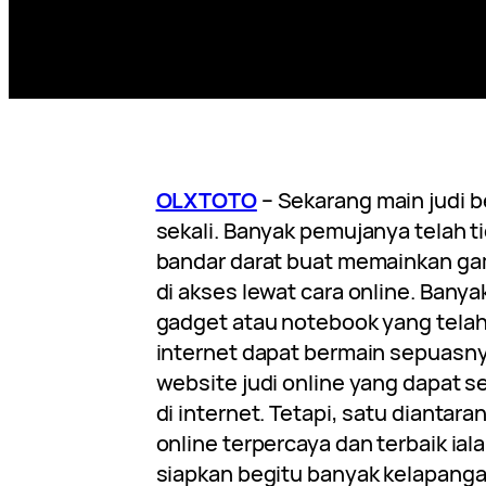
OLXTOTO
– Sekarang main judi b
sekali. Banyak pemujanya telah t
bandar darat buat memainkan game
di akses lewat cara online. Banya
gadget atau notebook yang tela
internet dapat bermain sepuasny
website judi online yang dapat 
di internet. Tetapi, satu diantara
online terpercaya dan terbaik iala
siapkan begitu banyak kelapang