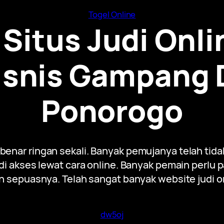
Togel Online
Situs Judi Onli
isnis Gampang 
Ponorogo
enar ringan sekali. Banyak pemujanya telah tidak
 di akses lewat cara online. Banyak pemain perlu 
n sepuasnya. Telah sangat banyak website judi 
dw5oj