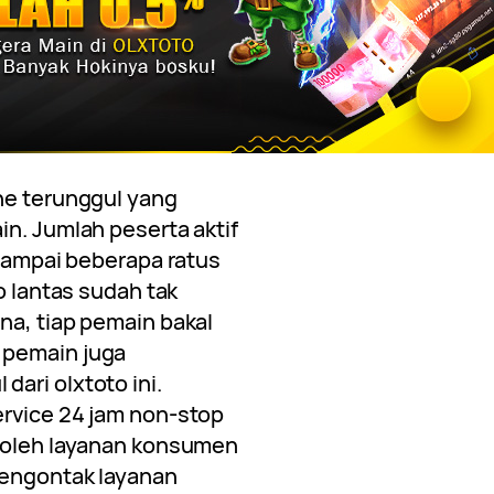
ne terunggul yang
in. Jumlah peserta aktif
 sampai beberapa ratus
to lantas sudah tak
na, tiap pemain bakal
 pemain juga
ari olxtoto ini.
ervice 24 jam non-stop
g oleh layanan konsumen
mengontak layanan