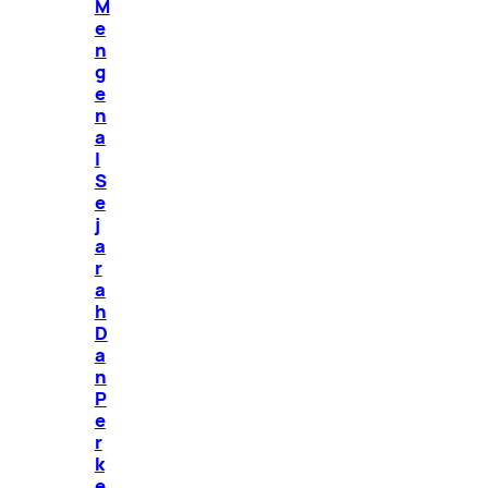
M
e
n
g
e
n
a
l
S
e
j
a
r
a
h
D
a
n
P
e
r
k
e