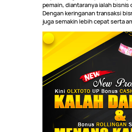
pemain, diantaranya ialah bisnis
Dengan keringanan transaksi bisni
juga semakin lebih cepat serta a