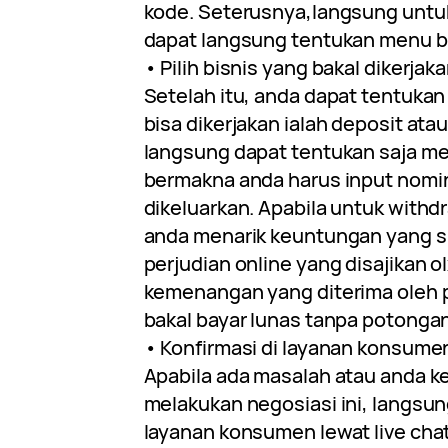
kode. Seterusnya,langsung untuk
dapat langsung tentukan menu bi
• Pilih bisnis yang bakal dikerjak
Setelah itu, anda dapat tentukan
bisa dikerjakan ialah deposit ata
langsung dapat tentukan saja me
bermakna anda harus input nomi
dikeluarkan. Apabila untuk with
anda menarik keuntungan yang su
perjudian online yang disajikan o
kemenangan yang diterima oleh p
bakal bayar lunas tanpa potongan 
• Konfirmasi di layanan konsume
Apabila ada masalah atau anda k
melakukan negosiasi ini, langsu
layanan konsumen lewat live chat