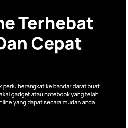
ne Terhebat
Dan Cepat
 perlu berangkat ke bandar darat buat
pakai gadget atau notebook yang telah
online yang dapat secara mudah anda…