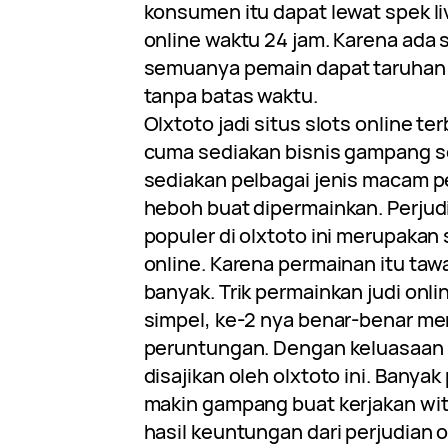
konsumen itu dapat lewat spek li
online waktu 24 jam. Karena ada s
semuanya pemain dapat taruhan d
tanpa batas waktu.
Olxtoto jadi situs slots online te
cuma sediakan bisnis gampang se
sediakan pelbagai jenis macam p
heboh buat dipermainkan. Perjud
populer di olxtoto ini merupakan 
online. Karena permainan itu ta
banyak. Trik permainkan judi onli
simpel, ke-2 nya benar-benar m
peruntungan. Dengan keluasaan t
disajikan oleh olxtoto ini. Banya
makin gampang buat kerjakan wit
hasil keuntungan dari perjudian 