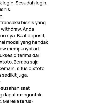
 login. Sesudah login,
snis.
an
 transaksi bisnis yang
u withdraw. Anda
nu nya. Buat deposit,
nal modal yang hendak
draw mempunyai arti
kses diterima dari
lxtoto. Berapa saja
emain, situs olxtoto
sedikit juga.
n
esusahan saat
ng dapat mengontak
. Mereka terus-