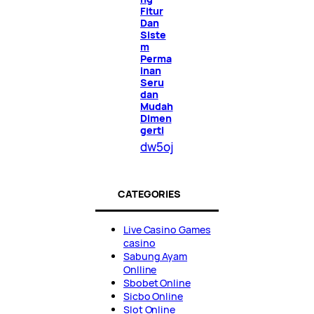
Fitur
Dan
Siste
m
Perma
inan
Seru
dan
Mudah
Dimen
gerti
dw5oj
CATEGORIES
Live Casino Games
casino
Sabung Ayam
Onlline
Sbobet Online
Sicbo Online
Slot Online