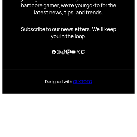
hardcore gamer, we’re your go-to for the
latest news, tips, and trends.
Subscribe to our newsletters. We’ll keep
you in the loop.
Facebook
Instagram
TikTok
Mastodon
YouTube
X
Twitch
Designed with
OLXTOTO