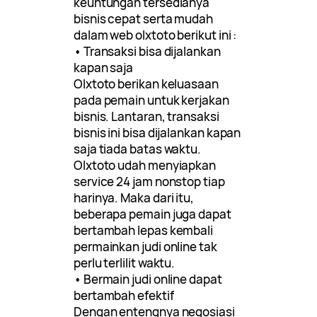
keuntungan tersedianya
bisnis cepat serta mudah
dalam web olxtoto berikut ini :
• Transaksi bisa dijalankan
kapan saja
Olxtoto berikan keluasaan
pada pemain untuk kerjakan
bisnis. Lantaran, transaksi
bisnis ini bisa dijalankan kapan
saja tiada batas waktu.
Olxtoto udah menyiapkan
service 24 jam nonstop tiap
harinya. Maka dari itu,
beberapa pemain juga dapat
bertambah lepas kembali
permainkan judi online tak
perlu terlilit waktu.
• Bermain judi online dapat
bertambah efektif
Dengan entengnya negosiasi