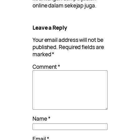
online dalam sekejap juga.
Leave a Reply
Your email address will not be
published.
Required fields are
marked
*
Comment
*
Name
*
Email
*