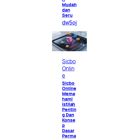
Mudah
dan
Seru
dw5oj
Sicbo
Onlin
e
Sicbo
Online
Mema
hami
Istilah
Pentin
g Dan
Konse
p
Dasar
Perma