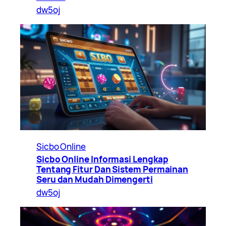
dw5oj
Sicbo Online
Sicbo Online Informasi Lengkap
Tentang Fitur Dan Sistem Permainan
Seru dan Mudah Dimengerti
dw5oj