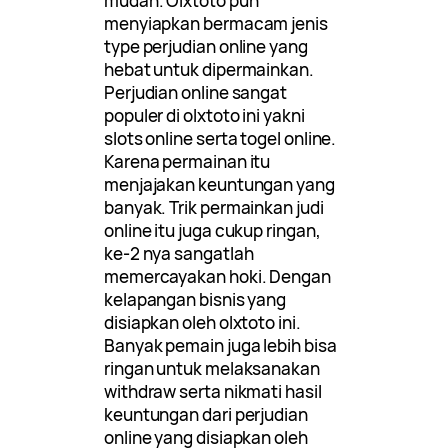
mudah. Olxtoto pun
menyiapkan bermacam jenis
type perjudian online yang
hebat untuk dipermainkan.
Perjudian online sangat
populer di olxtoto ini yakni
slots online serta togel online.
Karena permainan itu
menjajakan keuntungan yang
banyak. Trik permainkan judi
online itu juga cukup ringan,
ke-2 nya sangatlah
memercayakan hoki. Dengan
kelapangan bisnis yang
disiapkan oleh olxtoto ini.
Banyak pemain juga lebih bisa
ringan untuk melaksanakan
withdraw serta nikmati hasil
keuntungan dari perjudian
online yang disiapkan oleh