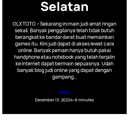
Selatan
OLXTOTO – Sekarang ini main judi amat ringan
sekali. Banyak penggilanya telah tidak butuh
berangkat ke bandar darat buat memainkan
games itu. Kini judi dapat di akses lewat cara
online. Banyak pemain hanya butuh pakai
handphone atau notebook yang telah terjalin
ke internet dapat bermain sepuasnya. Udah
banyak blog judi online yang dapat dengan
gampang…
dw5oj
December 13, 2022
4–6 minutes