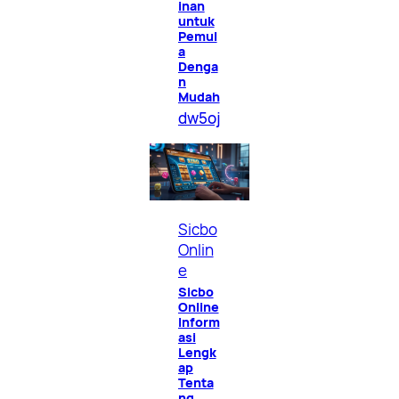
inan
untuk
Pemul
a
Denga
n
Mudah
dw5oj
Sicbo
Onlin
e
Sicbo
Online
Inform
asi
Lengk
ap
Tenta
ng