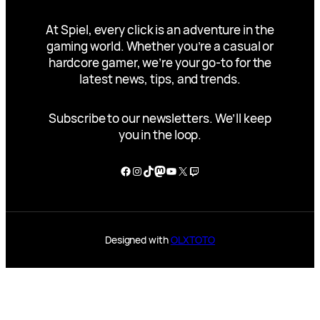
At Spiel, every click is an adventure in the
gaming world. Whether you’re a casual or
hardcore gamer, we’re your go-to for the
latest news, tips, and trends.
Subscribe to our newsletters. We’ll keep
you in the loop.
Facebook
Instagram
TikTok
Mastodon
YouTube
X
Twitch
Designed with
OLXTOTO