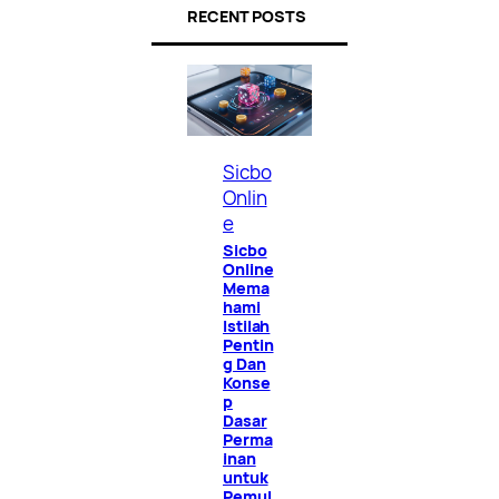
RECENT POSTS
Sicbo
Onlin
e
Sicbo
Online
Mema
hami
Istilah
Pentin
g Dan
Konse
p
Dasar
Perma
inan
untuk
Pemul