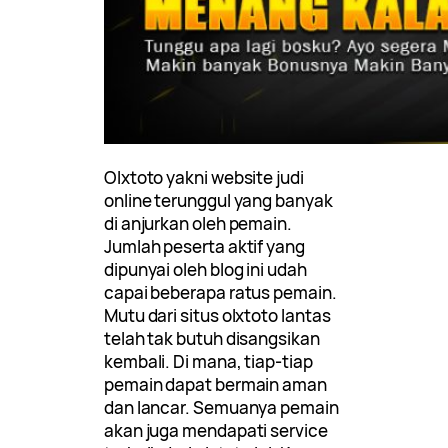
Olxtoto yakni website judi
online terunggul yang banyak
di anjurkan oleh pemain.
Jumlah peserta aktif yang
dipunyai oleh blog ini udah
capai beberapa ratus pemain.
Mutu dari situs olxtoto lantas
telah tak butuh disangsikan
kembali. Di mana, tiap-tiap
pemain dapat bermain aman
dan lancar. Semuanya pemain
akan juga mendapati service