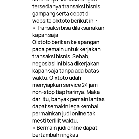
tersedianya transaksi bisnis
gampang serta cepat di
website olxtoto berikut ini :
• Transaksi bisa dilaksanakan
kapan saja
Olxtoto berikan kelapangan
pada pemain untuk kerjakan
transaksi bisnis. Sebab,
negosiasi ini bisa dikerjakan
kapan saja tanpa ada batas
waktu. Olxtoto udah
menyiapkan service 24 jam
non-stop tiap harinya. Maka
dari itu, banyak pemain lantas
dapat semakin lega kembali
permainkan judi online tak
mesti terlilit waktu.
• Bermain judi online dapat
bertambah ringkas