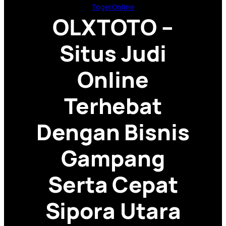
Togel Online
OLXTOTO –
Situs Judi
Online
Terhebat
Dengan Bisnis
Gampang
Serta Cepat
Sipora Utara