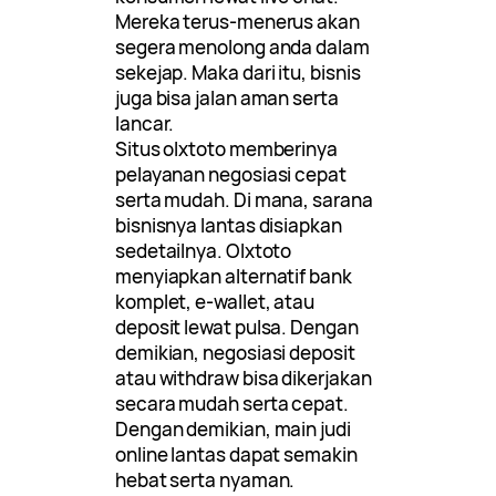
Mereka terus-menerus akan
segera menolong anda dalam
sekejap. Maka dari itu, bisnis
juga bisa jalan aman serta
lancar.
Situs olxtoto memberinya
pelayanan negosiasi cepat
serta mudah. Di mana, sarana
bisnisnya lantas disiapkan
sedetailnya. Olxtoto
menyiapkan alternatif bank
komplet, e-wallet, atau
deposit lewat pulsa. Dengan
demikian, negosiasi deposit
atau withdraw bisa dikerjakan
secara mudah serta cepat.
Dengan demikian, main judi
online lantas dapat semakin
hebat serta nyaman.