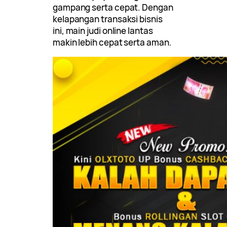
gampang serta cepat. Dengan
kelapangan transaksi bisnis
ini, main judi online lantas
makin lebih cepat serta aman.