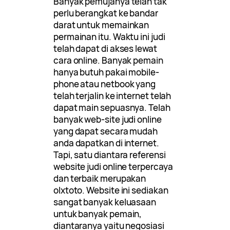
Banyak pemujanya telah tak
perlu berangkat ke bandar
darat untuk memainkan
permainan itu. Waktu ini judi
telah dapat di akses lewat
cara online. Banyak pemain
hanya butuh pakai mobile-
phone atau netbook yang
telah terjalin ke internet telah
dapat main sepuasnya. Telah
banyak web-site judi online
yang dapat secara mudah
anda dapatkan di internet.
Tapi, satu diantara referensi
website judi online terpercaya
dan terbaik merupakan
olxtoto. Website ini sediakan
sangat banyak keluasaan
untuk banyak pemain,
diantaranya yaitu negosiasi