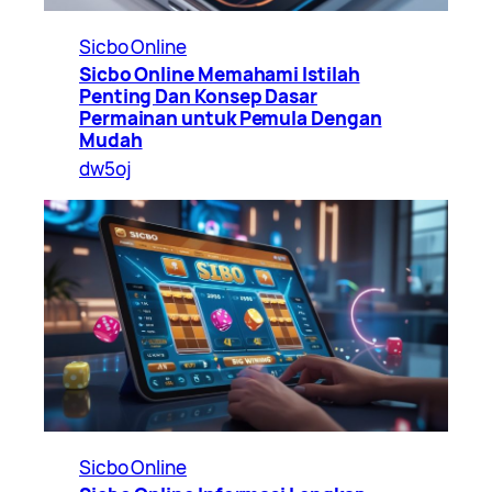
Sicbo Online
Sicbo Online Memahami Istilah
Penting Dan Konsep Dasar
Permainan untuk Pemula Dengan
Mudah
dw5oj
Sicbo Online