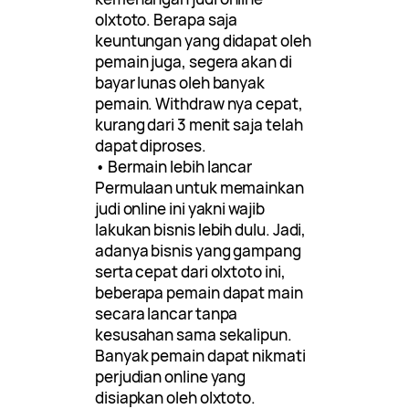
olxtoto. Berapa saja
keuntungan yang didapat oleh
pemain juga, segera akan di
bayar lunas oleh banyak
pemain. Withdraw nya cepat,
kurang dari 3 menit saja telah
dapat diproses.
• Bermain lebih lancar
Permulaan untuk memainkan
judi online ini yakni wajib
lakukan bisnis lebih dulu. Jadi,
adanya bisnis yang gampang
serta cepat dari olxtoto ini,
beberapa pemain dapat main
secara lancar tanpa
kesusahan sama sekalipun.
Banyak pemain dapat nikmati
perjudian online yang
disiapkan oleh olxtoto.