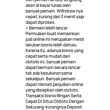
akan di bayar lunas oleh
banyak pemain. Withdraw nya
cepat, kurang dari 3 menit saja
dapat diproses.
• Bermain lebih lancar
Permulaan buat memainkan
judi online ini merupakan mesti
lakukan bisnis lebih dahulu.
Karena itu, adanya bisnis yang
cepat serta mudah dari
olxtoto ini, banyak pemain
dapat bermain secara lancar
tak ada kesukaran sama
sekalipun. Banyak pemain
dapat nikmati perjudian online
yang disiapkan oleh olxtoto.
Transaksi bisnis Ringan Serta
Cepat Di Situs Olxtoto Dengan
Sekurang-kurangnya Deposit