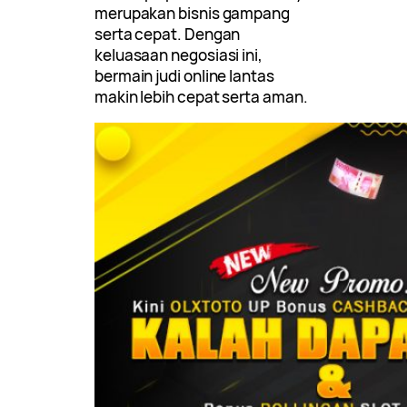
merupakan bisnis gampang
serta cepat. Dengan
keluasaan negosiasi ini,
bermain judi online lantas
makin lebih cepat serta aman.