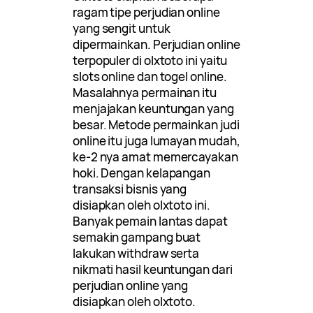
ragam tipe perjudian online
yang sengit untuk
dipermainkan. Perjudian online
terpopuler di olxtoto ini yaitu
slots online dan togel online.
Masalahnya permainan itu
menjajakan keuntungan yang
besar. Metode permainkan judi
online itu juga lumayan mudah,
ke-2 nya amat memercayakan
hoki. Dengan kelapangan
transaksi bisnis yang
disiapkan oleh olxtoto ini.
Banyak pemain lantas dapat
semakin gampang buat
lakukan withdraw serta
nikmati hasil keuntungan dari
perjudian online yang
disiapkan oleh olxtoto.