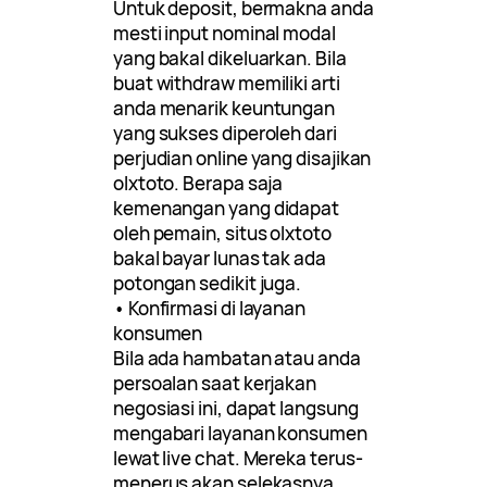
Untuk deposit, bermakna anda
mesti input nominal modal
yang bakal dikeluarkan. Bila
buat withdraw memiliki arti
anda menarik keuntungan
yang sukses diperoleh dari
perjudian online yang disajikan
olxtoto. Berapa saja
kemenangan yang didapat
oleh pemain, situs olxtoto
bakal bayar lunas tak ada
potongan sedikit juga.
• Konfirmasi di layanan
konsumen
Bila ada hambatan atau anda
persoalan saat kerjakan
negosiasi ini, dapat langsung
mengabari layanan konsumen
lewat live chat. Mereka terus-
menerus akan selekasnya