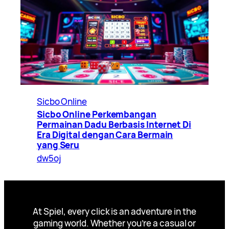
Sicbo Online
Sicbo Online Perkembangan
Permainan Dadu Berbasis Internet Di
Era Digital dengan Cara Bermain
yang Seru
dw5oj
At Spiel, every click is an adventure in the
gaming world. Whether you’re a casual or