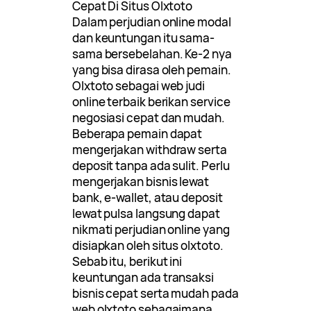
Cepat Di Situs Olxtoto
Dalam perjudian online modal
dan keuntungan itu sama-
sama bersebelahan. Ke-2 nya
yang bisa dirasa oleh pemain.
Olxtoto sebagai web judi
online terbaik berikan service
negosiasi cepat dan mudah.
Beberapa pemain dapat
mengerjakan withdraw serta
deposit tanpa ada sulit. Perlu
mengerjakan bisnis lewat
bank, e-wallet, atau deposit
lewat pulsa langsung dapat
nikmati perjudian online yang
disiapkan oleh situs olxtoto.
Sebab itu, berikut ini
keuntungan ada transaksi
bisnis cepat serta mudah pada
web olxtoto sebagaimana