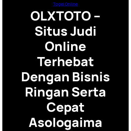
Togel Online
OLXTOTO –
Situs Judi
Online
Terhebat
Dengan Bisnis
Ringan Serta
Cepat
Asologaima