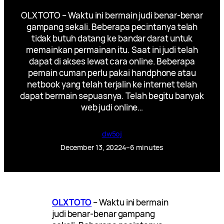
OLXTOTO – Waktu ini bermain judi benar-benar
gampang sekali. Beberapa pecintanya telah
tidak butuh datang ke bandar darat untuk
memainkan permainan itu. Saat ini judi telah
dapat di akses lewat cara online. Beberapa
pemain cuman perlu pakai handphone atau
netbook yang telah terjalin ke internet telah
dapat bermain sepuasnya. Telah begitu banyak
web judi online…
dw5oj
December 13, 2022
4–6 minutes
OLXTOTO
– Waktu ini bermain
judi benar-benar gampang