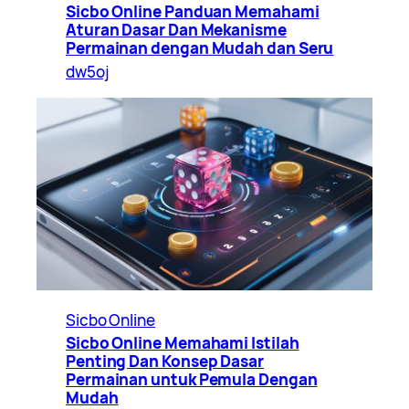
Sicbo Online Panduan Memahami
Aturan Dasar Dan Mekanisme
Permainan dengan Mudah dan Seru
dw5oj
Sicbo Online
Sicbo Online Memahami Istilah
Penting Dan Konsep Dasar
Permainan untuk Pemula Dengan
Mudah