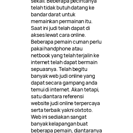
sekali. Beberapa pecintanya
telah tidak butuh datang ke
bandar darat untuk
memainkan permainan itu.
Saat ini judi telah dapat di
akses lewat cara online.
Beberapa pemain cuman perlu
pakai handphone atau
netbook yang telah terjalin ke
internet telah dapat bermain
sepuasnya. Telah begitu
banyak web judi online yang
dapat secara gampang anda
temui di internet. Akan tetapi,
satu diantara referensi
website judi online terpercaya
serta terbaik yakni olxtoto.
Web ini sediakan sangat
banyak kelapangan buat
beberapa pemain, diantaranya