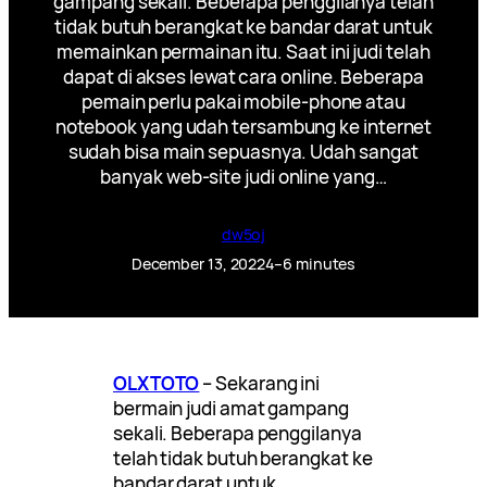
gampang sekali. Beberapa penggilanya telah
tidak butuh berangkat ke bandar darat untuk
memainkan permainan itu. Saat ini judi telah
dapat di akses lewat cara online. Beberapa
pemain perlu pakai mobile-phone atau
notebook yang udah tersambung ke internet
sudah bisa main sepuasnya. Udah sangat
banyak web-site judi online yang…
dw5oj
December 13, 2022
4–6 minutes
OLXTOTO
– Sekarang ini
bermain judi amat gampang
sekali. Beberapa penggilanya
telah tidak butuh berangkat ke
bandar darat untuk