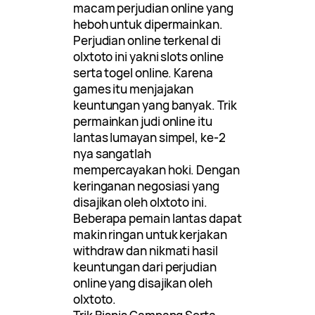
macam perjudian online yang
heboh untuk dipermainkan.
Perjudian online terkenal di
olxtoto ini yakni slots online
serta togel online. Karena
games itu menjajakan
keuntungan yang banyak. Trik
permainkan judi online itu
lantas lumayan simpel, ke-2
nya sangatlah
mempercayakan hoki. Dengan
keringanan negosiasi yang
disajikan oleh olxtoto ini.
Beberapa pemain lantas dapat
makin ringan untuk kerjakan
withdraw dan nikmati hasil
keuntungan dari perjudian
online yang disajikan oleh
olxtoto.