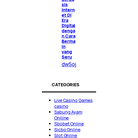
sis
Intern
et Di
Era
Digital
denga
n Cara
Berma
in
yang
Seru
dw5oj
CATEGORIES
Live Casino Games
casino
Sabung Ayam
Onlline
Sbobet Online
Sicbo Online
Slot Online