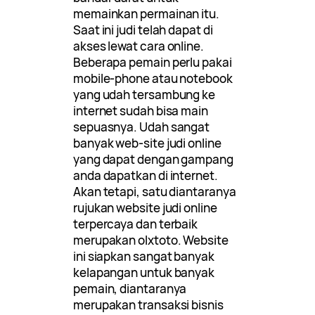
memainkan permainan itu.
Saat ini judi telah dapat di
akses lewat cara online.
Beberapa pemain perlu pakai
mobile-phone atau notebook
yang udah tersambung ke
internet sudah bisa main
sepuasnya. Udah sangat
banyak web-site judi online
yang dapat dengan gampang
anda dapatkan di internet.
Akan tetapi, satu diantaranya
rujukan website judi online
terpercaya dan terbaik
merupakan olxtoto. Website
ini siapkan sangat banyak
kelapangan untuk banyak
pemain, diantaranya
merupakan transaksi bisnis