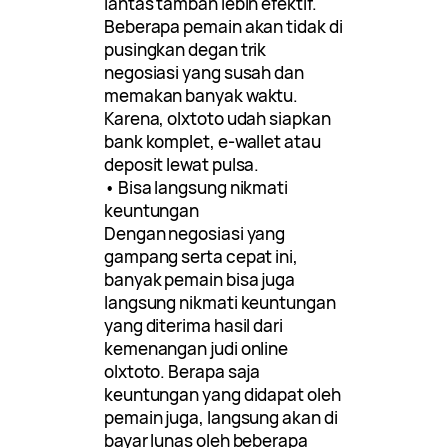
lantas tambah lebih efektif.
Beberapa pemain akan tidak di
pusingkan degan trik
negosiasi yang susah dan
memakan banyak waktu.
Karena, olxtoto udah siapkan
bank komplet, e-wallet atau
deposit lewat pulsa.
• Bisa langsung nikmati
keuntungan
Dengan negosiasi yang
gampang serta cepat ini,
banyak pemain bisa juga
langsung nikmati keuntungan
yang diterima hasil dari
kemenangan judi online
olxtoto. Berapa saja
keuntungan yang didapat oleh
pemain juga, langsung akan di
bayar lunas oleh beberapa