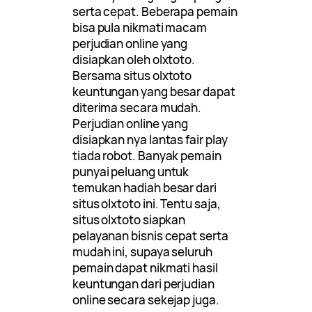
serta cepat. Beberapa pemain
bisa pula nikmati macam
perjudian online yang
disiapkan oleh olxtoto.
Bersama situs olxtoto
keuntungan yang besar dapat
diterima secara mudah.
Perjudian online yang
disiapkan nya lantas fair play
tiada robot. Banyak pemain
punyai peluang untuk
temukan hadiah besar dari
situs olxtoto ini. Tentu saja,
situs olxtoto siapkan
pelayanan bisnis cepat serta
mudah ini, supaya seluruh
pemain dapat nikmati hasil
keuntungan dari perjudian
online secara sekejap juga.