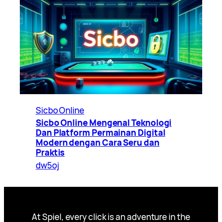
Sicbo Online
Sicbo Online Mengenal Teknologi
Dan Platform Permainan Digital
Modern dengan Cara Seru dan
Praktis
dw5oj
At Spiel, every click is an adventure in the