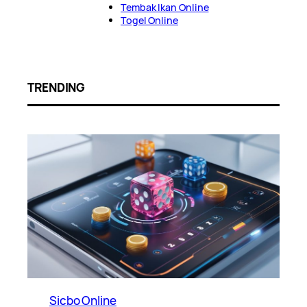
Tembak Ikan Online
Togel Online
TRENDING
Sicbo Online