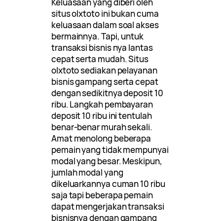
Keluasaan yang diberi oleh
situs olxtoto ini bukan cuma
keluasaan dalam soal akses
bermainnya. Tapi, untuk
transaksi bisnis nya lantas
cepat serta mudah. Situs
olxtoto sediakan pelayanan
bisnis gampang serta cepat
dengan sedikitnya deposit 10
ribu. Langkah pembayaran
deposit 10 ribu ini tentulah
benar-benar murah sekali.
Amat menolong beberapa
pemain yang tidak mempunyai
modal yang besar. Meskipun,
jumlah modal yang
dikeluarkannya cuman 10 ribu
saja tapi beberapa pemain
dapat mengerjakan transaksi
bisnisnya dengan gampang