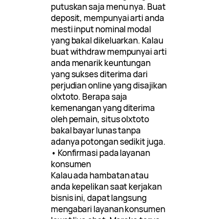
putuskan saja menu nya. Buat
deposit, mempunyai arti anda
mesti input nominal modal
yang bakal dikeluarkan. Kalau
buat withdraw mempunyai arti
anda menarik keuntungan
yang sukses diterima dari
perjudian online yang disajikan
olxtoto. Berapa saja
kemenangan yang diterima
oleh pemain, situs olxtoto
bakal bayar lunas tanpa
adanya potongan sedikit juga.
• Konfirmasi pada layanan
konsumen
Kalau ada hambatan atau
anda kepelikan saat kerjakan
bisnis ini, dapat langsung
mengabari layanan konsumen