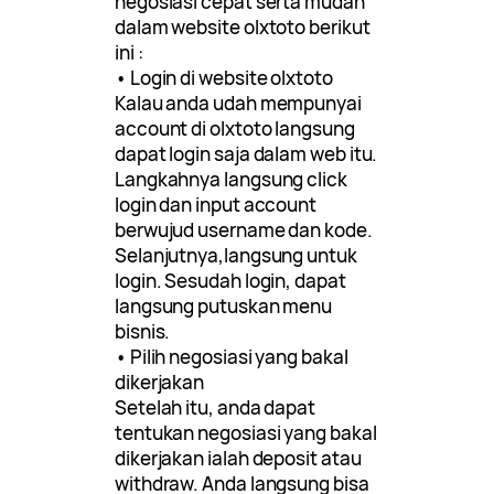
negosiasi cepat serta mudah
dalam website olxtoto berikut
ini :
• Login di website olxtoto
Kalau anda udah mempunyai
account di olxtoto langsung
dapat login saja dalam web itu.
Langkahnya langsung click
login dan input account
berwujud username dan kode.
Selanjutnya,langsung untuk
login. Sesudah login, dapat
langsung putuskan menu
bisnis.
• Pilih negosiasi yang bakal
dikerjakan
Setelah itu, anda dapat
tentukan negosiasi yang bakal
dikerjakan ialah deposit atau
withdraw. Anda langsung bisa