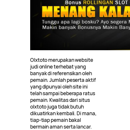
Olxtoto merupakan website
judi online terhebat yang
banyak di referensikan oleh
pemain. Jumlah peserta aktif
yang dipunyai oleh site ini
telah sampai beberapa ratus
pemain. Kwalitas dari situs
olxtoto juga tidak butuh
dikuatirkan kembali. Di mana,
tiap-tiap pemain bakal
bermain aman serta lancar.