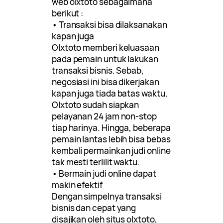
web olxtoto sebagaimana
berikut :
• Transaksi bisa dilaksanakan
kapan juga
Olxtoto memberi keluasaan
pada pemain untuk lakukan
transaksi bisnis. Sebab,
negosiasi ini bisa dikerjakan
kapan juga tiada batas waktu.
Olxtoto sudah siapkan
pelayanan 24 jam non-stop
tiap harinya. Hingga, beberapa
pemain lantas lebih bisa bebas
kembali permainkan judi online
tak mesti terlilit waktu.
• Bermain judi online dapat
makin efektif
Dengan simpelnya transaksi
bisnis dan cepat yang
disajikan oleh situs olxtoto,