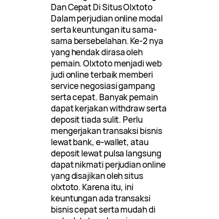
Dan Cepat Di Situs Olxtoto
Dalam perjudian online modal
serta keuntungan itu sama-
sama bersebelahan. Ke-2 nya
yang hendak dirasa oleh
pemain. Olxtoto menjadi web
judi online terbaik memberi
service negosiasi gampang
serta cepat. Banyak pemain
dapat kerjakan withdraw serta
deposit tiada sulit. Perlu
mengerjakan transaksi bisnis
lewat bank, e-wallet, atau
deposit lewat pulsa langsung
dapat nikmati perjudian online
yang disajikan oleh situs
olxtoto. Karena itu, ini
keuntungan ada transaksi
bisnis cepat serta mudah di