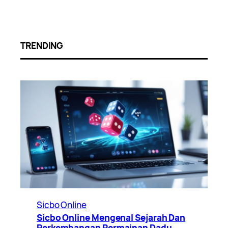
TRENDING
Sicbo Online
Sicbo Online Mengenal Sejarah Dan
Perkembangan Permainan Dadu