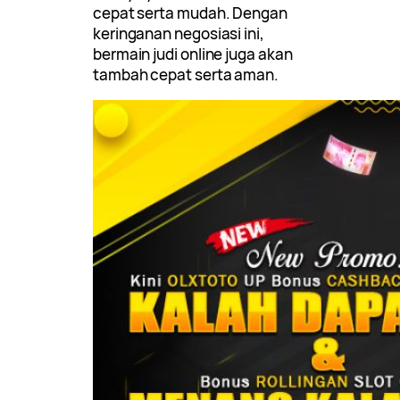
cepat serta mudah. Dengan
keringanan negosiasi ini,
bermain judi online juga akan
tambah cepat serta aman.