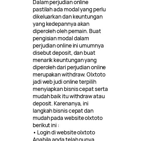
Dalam perjudian online
pastilah ada modal yang perlu
dikeluarkan dan keuntungan
yang kedepannya akan
diperoleh oleh pemain. Buat
pengisian modal dalam
perjudian online ini umumnya
disebut deposit, dan buat
menarik keuntungan yang
diperoleh dari perjudian online
merupakan withdraw. Olxtoto
jadi web judi online terpilih
menyiapkan bisnis cepat serta
mudah baik itu withdraw atau
deposit. Karenanya, ini
langkah bisnis cepat dan
mudah pada website olxtoto
berikut ini :
• Login di website olxtoto
Apabila anda telah punya