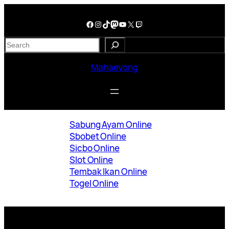
Skip
to
Facebook
Instagram
TikTok
Mastodon
YouTube
X
Twitch
content
S
e
a
Mahaeyong
r
c
h
Sabung Ayam Online
Sbobet Online
Sicbo Online
Slot Online
Tembak Ikan Online
Togel Online