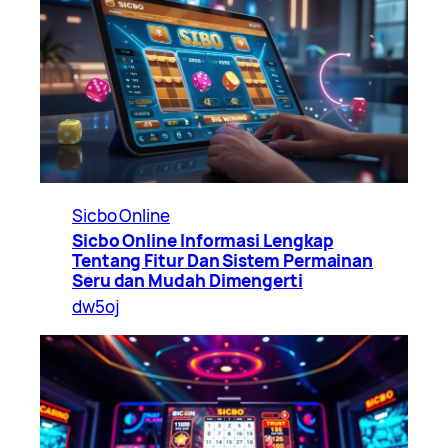
Sicbo Online
Sicbo Online Informasi Lengkap
Tentang Fitur Dan Sistem Permainan
Seru dan Mudah Dimengerti
dw5oj