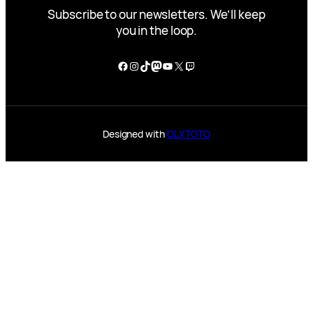
Subscribe to our newsletters. We’ll keep
you in the loop.
Facebook
Instagram
TikTok
Mastodon
YouTube
X
Twitch
Designed with
OLXTOTO