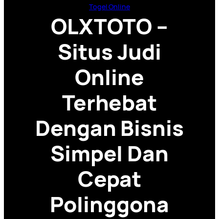
Togel Online
OLXTOTO –
Situs Judi
Online
Terhebat
Dengan Bisnis
Simpel Dan
Cepat
Polinggona