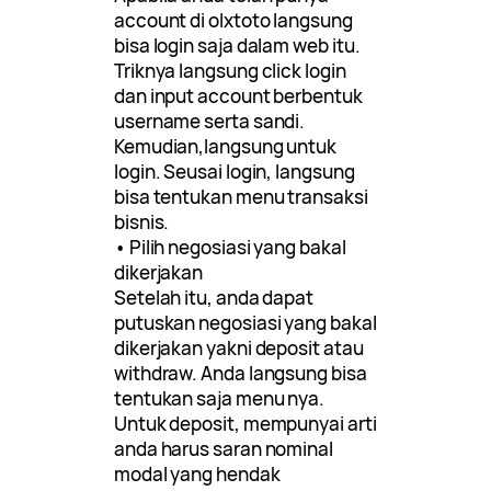
account di olxtoto langsung
bisa login saja dalam web itu.
Triknya langsung click login
dan input account berbentuk
username serta sandi.
Kemudian,langsung untuk
login. Seusai login, langsung
bisa tentukan menu transaksi
bisnis.
• Pilih negosiasi yang bakal
dikerjakan
Setelah itu, anda dapat
putuskan negosiasi yang bakal
dikerjakan yakni deposit atau
withdraw. Anda langsung bisa
tentukan saja menu nya.
Untuk deposit, mempunyai arti
anda harus saran nominal
modal yang hendak