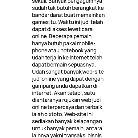
sekali. Banyak pengagumnya
sudah tak butuh berangkat ke
bandar darat buat memainkan
games itu. Waktu ini judi telah
dapat di akses lewat cara
online. Beberapa pemain
hanya butuh pakai mobile-
phone atau notebook yang
udah terjalin ke internet telah
dapat bermain sepuasnya.
Udah sangat banyak web-site
judi online yang dapat dengan
gampang anda dapatkan di
internet. Akan tetapi, satu
diantaranya rujukan web judi
online terpercaya dan terbaik
ialah olxtoto. Web-site ini
sediakan banyak kelapangan
untuk banyak pemain, antara
lainnya yakni transaksi bisnis