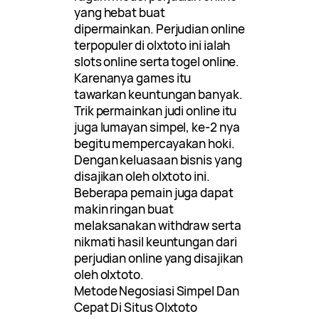
yang hebat buat
dipermainkan. Perjudian online
terpopuler di olxtoto ini ialah
slots online serta togel online.
Karenanya games itu
tawarkan keuntungan banyak.
Trik permainkan judi online itu
juga lumayan simpel, ke-2 nya
begitu mempercayakan hoki.
Dengan keluasaan bisnis yang
disajikan oleh olxtoto ini.
Beberapa pemain juga dapat
makin ringan buat
melaksanakan withdraw serta
nikmati hasil keuntungan dari
perjudian online yang disajikan
oleh olxtoto.
Metode Negosiasi Simpel Dan
Cepat Di Situs Olxtoto