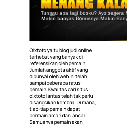
Olxtoto yaitu blog judi online
terhebat yang banyak di
referensikan oleh pemain.
Jumlah anggota aktif yang
dipunyai oleh web ini telah
sampai beberapa ratus
pemain. Kwalitas dari situs
olxtoto lantas telah tak perlu
disangsikan kembali. Di mana,
tiap-tiap pemain dapat
bermain aman dan lancar.
Semuanya pemain akan