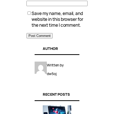
Save my name, email, and
website in this browser for
the next time I comment.
AUTHOR
Written by
dw5oj
RECENT POSTS