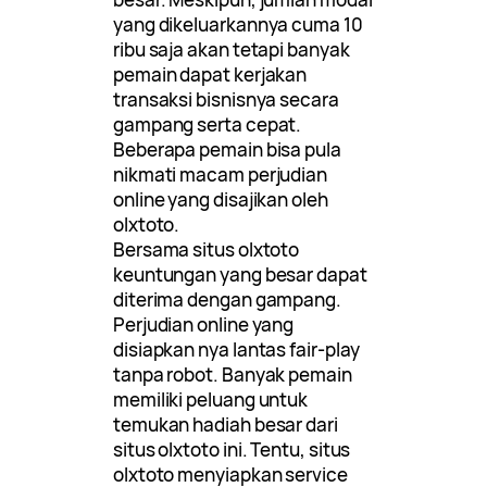
yang dikeluarkannya cuma 10
ribu saja akan tetapi banyak
pemain dapat kerjakan
transaksi bisnisnya secara
gampang serta cepat.
Beberapa pemain bisa pula
nikmati macam perjudian
online yang disajikan oleh
olxtoto.
Bersama situs olxtoto
keuntungan yang besar dapat
diterima dengan gampang.
Perjudian online yang
disiapkan nya lantas fair-play
tanpa robot. Banyak pemain
memiliki peluang untuk
temukan hadiah besar dari
situs olxtoto ini. Tentu, situs
olxtoto menyiapkan service