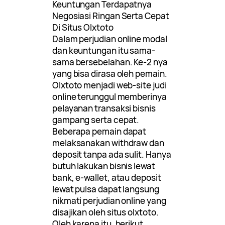
Keuntungan Terdapatnya
Negosiasi Ringan Serta Cepat
Di Situs Olxtoto
Dalam perjudian online modal
dan keuntungan itu sama-
sama bersebelahan. Ke-2 nya
yang bisa dirasa oleh pemain.
Olxtoto menjadi web-site judi
online terunggul memberinya
pelayanan transaksi bisnis
gampang serta cepat.
Beberapa pemain dapat
melaksanakan withdraw dan
deposit tanpa ada sulit. Hanya
butuh lakukan bisnis lewat
bank, e-wallet, atau deposit
lewat pulsa dapat langsung
nikmati perjudian online yang
disajikan oleh situs olxtoto.
Oleh karena itu, berikut