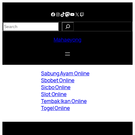
Skip
to
Facebook
Instagram
TikTok
Mastodon
YouTube
X
Twitch
content
S
e
a
Mahaeyong
r
c
h
Sabung Ayam Online
Sbobet Online
Sicbo Online
Slot Online
Tembak Ikan Online
Togel Online