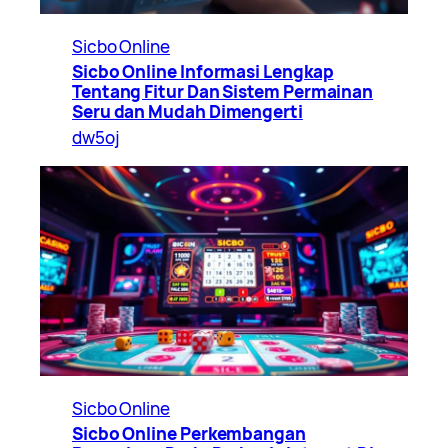
Sicbo Online
Sicbo Online Informasi Lengkap
Tentang Fitur Dan Sistem Permainan
Seru dan Mudah Dimengerti
dw5oj
Sicbo Online
Sicbo Online Perkembangan