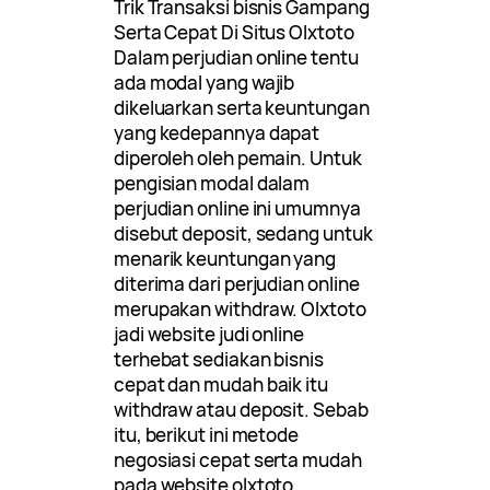
Trik Transaksi bisnis Gampang
Serta Cepat Di Situs Olxtoto
Dalam perjudian online tentu
ada modal yang wajib
dikeluarkan serta keuntungan
yang kedepannya dapat
diperoleh oleh pemain. Untuk
pengisian modal dalam
perjudian online ini umumnya
disebut deposit, sedang untuk
menarik keuntungan yang
diterima dari perjudian online
merupakan withdraw. Olxtoto
jadi website judi online
terhebat sediakan bisnis
cepat dan mudah baik itu
withdraw atau deposit. Sebab
itu, berikut ini metode
negosiasi cepat serta mudah
pada website olxtoto