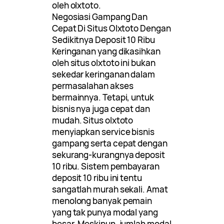
oleh olxtoto.
Negosiasi Gampang Dan
Cepat Di Situs Olxtoto Dengan
Sedikitnya Deposit 10 Ribu
Keringanan yang dikasihkan
oleh situs olxtoto ini bukan
sekedar keringanan dalam
permasalahan akses
bermainnya. Tetapi, untuk
bisnis nya juga cepat dan
mudah. Situs olxtoto
menyiapkan service bisnis
gampang serta cepat dengan
sekurang-kurangnya deposit
10 ribu. Sistem pembayaran
deposit 10 ribu ini tentu
sangatlah murah sekali. Amat
menolong banyak pemain
yang tak punya modal yang
besar. Meskipun, jumlah modal