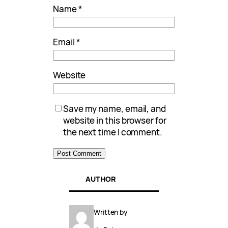
Name
*
Email
*
Website
Save my name, email, and
website in this browser for
the next time I comment.
AUTHOR
Written by