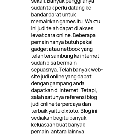
sekali. Banyak penggilanya
sudah tak perlu datang ke
bandar darat untuk
memainkan games itu. Waktu
ini judi telah dapat di akses
lewat cara online. Beberapa
pemain hanya butuh pakai
gadget atau netbook yang
telah tersambung ke internet
sudah bisa bermain
sepuasnya. Telah banyak web-
site judi online yang dapat
dengan gampang anda
dapatkan di internet. Tetapi,
salah satunya referensi blog
judi online terpercaya dan
terbaik yaitu olxtoto. Blog ini
sediakan begitu banyak
keluasaan buat banyak
pemain, antara lainnya