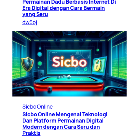
Permainan Dadu Berbasis Internet Di
Era Digital dengan Cara Bermain
yang Seru
dw5oj
Sicbo Online
Sicbo Online Mengenal Teknologi
Dan Platform Permainan Digital
Modern dengan Cara Seru dan
Praktis