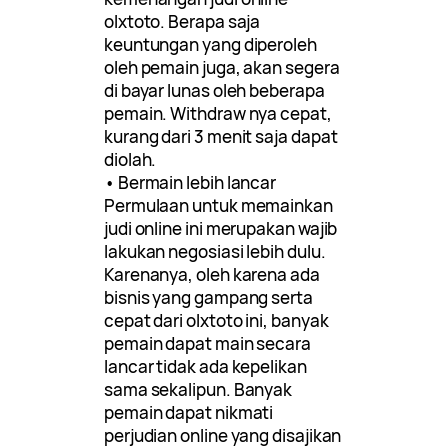
olxtoto. Berapa saja
keuntungan yang diperoleh
oleh pemain juga, akan segera
di bayar lunas oleh beberapa
pemain. Withdraw nya cepat,
kurang dari 3 menit saja dapat
diolah.
• Bermain lebih lancar
Permulaan untuk memainkan
judi online ini merupakan wajib
lakukan negosiasi lebih dulu.
Karenanya, oleh karena ada
bisnis yang gampang serta
cepat dari olxtoto ini, banyak
pemain dapat main secara
lancar tidak ada kepelikan
sama sekalipun. Banyak
pemain dapat nikmati
perjudian online yang disajikan