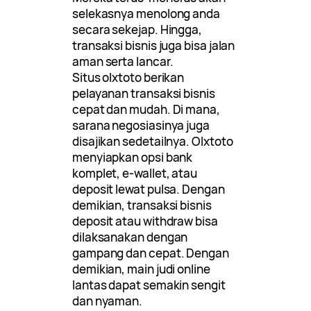
selekasnya menolong anda
secara sekejap. Hingga,
transaksi bisnis juga bisa jalan
aman serta lancar.
Situs olxtoto berikan
pelayanan transaksi bisnis
cepat dan mudah. Di mana,
sarana negosiasinya juga
disajikan sedetailnya. Olxtoto
menyiapkan opsi bank
komplet, e-wallet, atau
deposit lewat pulsa. Dengan
demikian, transaksi bisnis
deposit atau withdraw bisa
dilaksanakan dengan
gampang dan cepat. Dengan
demikian, main judi online
lantas dapat semakin sengit
dan nyaman.