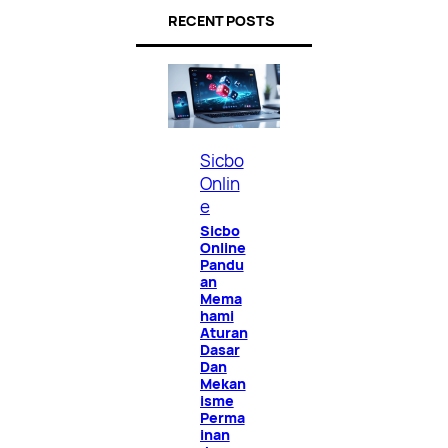
RECENT POSTS
Sicbo
Onlin
e
Sicbo
Online
Pandu
an
Mema
hami
Aturan
Dasar
Dan
Mekan
isme
Perma
inan