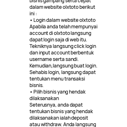
bisnis gampang serta cepat
dalam website olxtoto berikut
ini :
• Login dalam website olxtoto
Apabila anda telah mempunyai
account di olxtoto langsung
dapat login saja di web itu.
Tekniknya langsung click login
dan input account berbentuk
username serta sandi.
Kemudian,langsung buat login.
Sehabis login, langsung dapat
tentukan menu transaksi
bisnis.
• Pilih bisnis yang hendak
dilaksanakan
Seterusnya, anda dapat
tentukan bisnis yang hendak
dilaksanakan ialah deposit
atau withdraw. Anda langsung