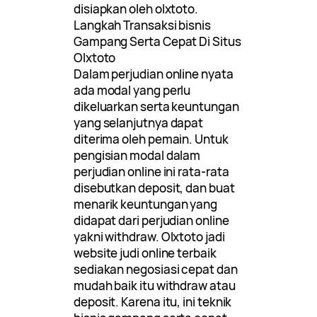
disiapkan oleh olxtoto.
Langkah Transaksi bisnis
Gampang Serta Cepat Di Situs
Olxtoto
Dalam perjudian online nyata
ada modal yang perlu
dikeluarkan serta keuntungan
yang selanjutnya dapat
diterima oleh pemain. Untuk
pengisian modal dalam
perjudian online ini rata-rata
disebutkan deposit, dan buat
menarik keuntungan yang
didapat dari perjudian online
yakni withdraw. Olxtoto jadi
website judi online terbaik
sediakan negosiasi cepat dan
mudah baik itu withdraw atau
deposit. Karena itu, ini teknik