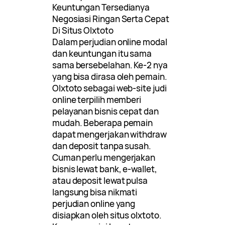
Keuntungan Tersedianya
Negosiasi Ringan Serta Cepat
Di Situs Olxtoto
Dalam perjudian online modal
dan keuntungan itu sama
sama bersebelahan. Ke-2 nya
yang bisa dirasa oleh pemain.
Olxtoto sebagai web-site judi
online terpilih memberi
pelayanan bisnis cepat dan
mudah. Beberapa pemain
dapat mengerjakan withdraw
dan deposit tanpa susah.
Cuman perlu mengerjakan
bisnis lewat bank, e-wallet,
atau deposit lewat pulsa
langsung bisa nikmati
perjudian online yang
disiapkan oleh situs olxtoto.