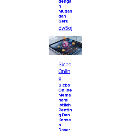
denga
n
Mudah
dan
Seru
dw5oj
Sicbo
Onlin
e
Sicbo
Online
Mema
hami
Istilah
Pentin
g Dan
Konse
p
Dasar