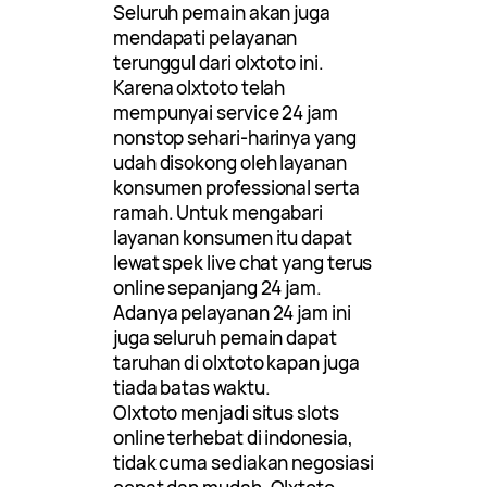
Seluruh pemain akan juga
mendapati pelayanan
terunggul dari olxtoto ini.
Karena olxtoto telah
mempunyai service 24 jam
nonstop sehari-harinya yang
udah disokong oleh layanan
konsumen professional serta
ramah. Untuk mengabari
layanan konsumen itu dapat
lewat spek live chat yang terus
online sepanjang 24 jam.
Adanya pelayanan 24 jam ini
juga seluruh pemain dapat
taruhan di olxtoto kapan juga
tiada batas waktu.
Olxtoto menjadi situs slots
online terhebat di indonesia,
tidak cuma sediakan negosiasi