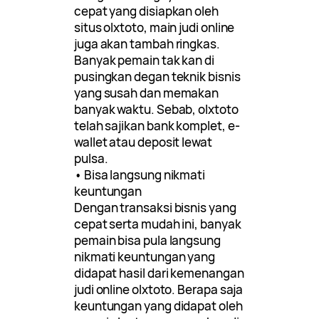
cepat yang disiapkan oleh
situs olxtoto, main judi online
juga akan tambah ringkas.
Banyak pemain tak kan di
pusingkan degan teknik bisnis
yang susah dan memakan
banyak waktu. Sebab, olxtoto
telah sajikan bank komplet, e-
wallet atau deposit lewat
pulsa.
• Bisa langsung nikmati
keuntungan
Dengan transaksi bisnis yang
cepat serta mudah ini, banyak
pemain bisa pula langsung
nikmati keuntungan yang
didapat hasil dari kemenangan
judi online olxtoto. Berapa saja
keuntungan yang didapat oleh