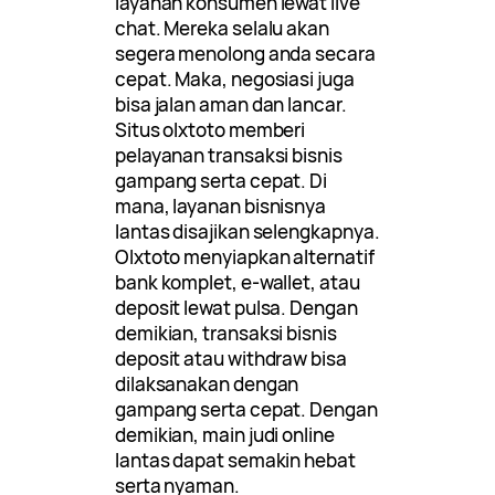
layanan konsumen lewat live
chat. Mereka selalu akan
segera menolong anda secara
cepat. Maka, negosiasi juga
bisa jalan aman dan lancar.
Situs olxtoto memberi
pelayanan transaksi bisnis
gampang serta cepat. Di
mana, layanan bisnisnya
lantas disajikan selengkapnya.
Olxtoto menyiapkan alternatif
bank komplet, e-wallet, atau
deposit lewat pulsa. Dengan
demikian, transaksi bisnis
deposit atau withdraw bisa
dilaksanakan dengan
gampang serta cepat. Dengan
demikian, main judi online
lantas dapat semakin hebat
serta nyaman.