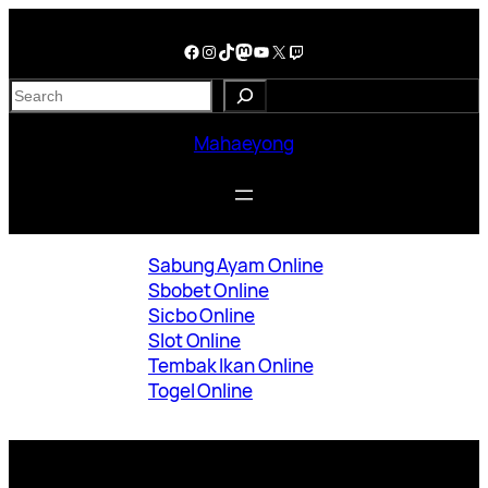
Skip
to
Facebook
Instagram
TikTok
Mastodon
YouTube
X
Twitch
content
S
e
a
Mahaeyong
r
c
h
Sabung Ayam Online
Sbobet Online
Sicbo Online
Slot Online
Tembak Ikan Online
Togel Online