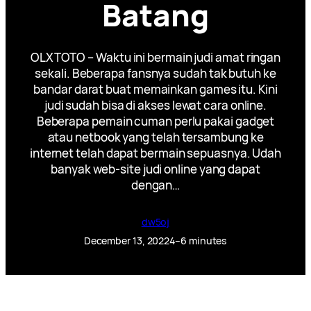
Batang
OLXTOTO – Waktu ini bermain judi amat ringan
sekali. Beberapa fansnya sudah tak butuh ke
bandar darat buat memainkan games itu. Kini
judi sudah bisa di akses lewat cara online.
Beberapa pemain cuman perlu pakai gadget
atau netbook yang telah tersambung ke
internet telah dapat bermain sepuasnya. Udah
banyak web-site judi online yang dapat
dengan…
dw5oj
December 13, 2022
4–6 minutes