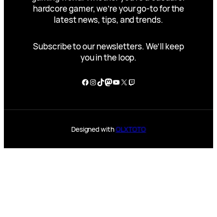
hardcore gamer, we’re your go-to for the
latest news, tips, and trends.
Subscribe to our newsletters. We’ll keep
you in the loop.
Facebook
Instagram
TikTok
Mastodon
YouTube
X
Twitch
Designed with
OLXTOTO