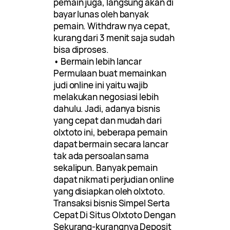
pemain juga, langsung akan di
bayar lunas oleh banyak
pemain. Withdraw nya cepat,
kurang dari 3 menit saja sudah
bisa diproses.
• Bermain lebih lancar
Permulaan buat memainkan
judi online ini yaitu wajib
melakukan negosiasi lebih
dahulu. Jadi, adanya bisnis
yang cepat dan mudah dari
olxtoto ini, beberapa pemain
dapat bermain secara lancar
tak ada persoalan sama
sekalipun. Banyak pemain
dapat nikmati perjudian online
yang disiapkan oleh olxtoto.
Transaksi bisnis Simpel Serta
Cepat Di Situs Olxtoto Dengan
Sekurang-kurangnya Deposit