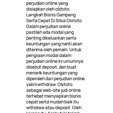
perjudian online yang
disiapkan oleh olxtoto.
Langkah Bisnis Gampang
Serta Cepat Di Situs Olxtoto
Dalam perjudian online
pastilah ada modal yang
penting dikeluarkan serta
keuntungan yang nanti akan
diterima oleh pemain. Untuk
pengisian modal dalam
perjudian online ini umumnya
disebut deposit, dan buat
menarik keuntungan yang
diperoleh dari perjudian online
yakni withdraw. Olxtoto
sebagai web-site judi online
terhebat menyiapkan bisnis
cepat serta mudah baik itu
withdraw atau deposit. Oleh