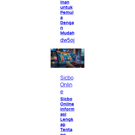
inan
untuk
Pemul
a
Denga
n
Mudah
dw5oj
Sicbo
Onlin
e
Sicbo
Online
Inform
asi
Lengk
ap
Tenta
ng