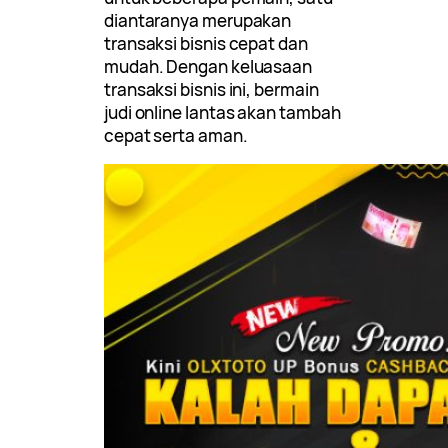
diantaranya merupakan
transaksi bisnis cepat dan
mudah. Dengan keluasaan
transaksi bisnis ini, bermain
judi online lantas akan tambah
cepat serta aman.