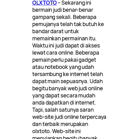
OLXTOTO
– Sekarang ini
bermain judi benar-benar
gampang sekali. Beberapa
pemujanya telah tak butuh ke
bandar darat untuk
memainkan permainan itu.
Waktu ini judi dapat di akses
lewat cara online. Beberapa
pemain perlu pakai gadget
atau notebook yang udah
tersambung ke internet telah
dapat main sepuasnya. Udah
begitu banyak web judi online
yang dapat secara mudah
anda dapatkan di internet.
Tapi, salah satunya saran
web-site judi online terpercaya
dan terbaik merupakan
olxtoto. Web-site ini
menyiapkan begitu banyak