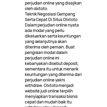
perjudian online yang disajikan
oleh olxtoto.
Teknik Negosiasi Gampang
Serta Cepat Di Situs Olxtoto
Dalam perjudian online nyata
ada modal yang perlu
dikeluarkan serta keuntungan
yang selanjutnya akan
diterima oleh pemain. Buat
pengisian modal dalam
perjudian online ini
kebanyakan disebut deposit,
sementara itu untuk menarik
keuntungan yang diterima dari
perjudian online yakni
withdraw. Olxtoto menjadi
website judi online terpilih
menyiapkan transaksi bisnis
cepat dan mudah baik itu