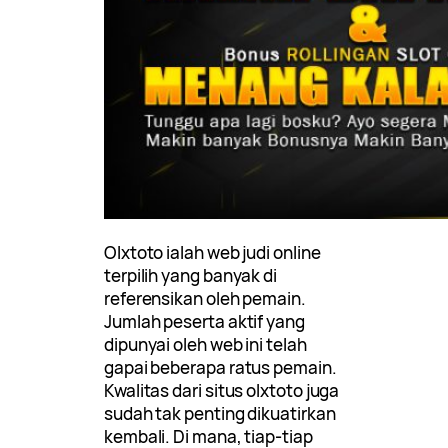
Olxtoto ialah web judi online
terpilih yang banyak di
referensikan oleh pemain.
Jumlah peserta aktif yang
dipunyai oleh web ini telah
gapai beberapa ratus pemain.
Kwalitas dari situs olxtoto juga
sudah tak penting dikuatirkan
kembali. Di mana, tiap-tiap