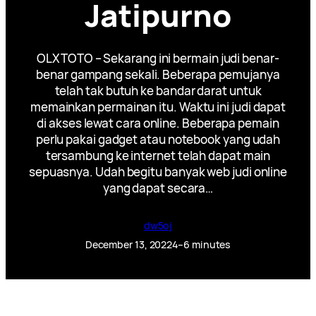
Jatipurno
OLXTOTO – Sekarang ini bermain judi benar-
benar gampang sekali. Beberapa pemujanya
telah tak butuh ke bandar darat untuk
memainkan permainan itu. Waktu ini judi dapat
di akses lewat cara online. Beberapa pemain
perlu pakai gadget atau notebook yang udah
tersambung ke internet telah dapat main
sepuasnya. Udah begitu banyak web judi online
yang dapat secara…
dw5oj
December 13, 2022
4–6 minutes