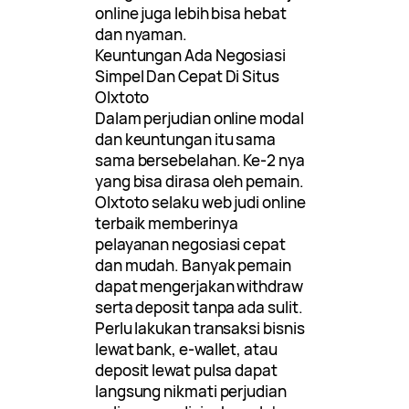
online juga lebih bisa hebat
dan nyaman.
Keuntungan Ada Negosiasi
Simpel Dan Cepat Di Situs
Olxtoto
Dalam perjudian online modal
dan keuntungan itu sama
sama bersebelahan. Ke-2 nya
yang bisa dirasa oleh pemain.
Olxtoto selaku web judi online
terbaik memberinya
pelayanan negosiasi cepat
dan mudah. Banyak pemain
dapat mengerjakan withdraw
serta deposit tanpa ada sulit.
Perlu lakukan transaksi bisnis
lewat bank, e-wallet, atau
deposit lewat pulsa dapat
langsung nikmati perjudian