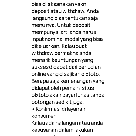
bisa dilaksanakan yakni
deposit atau withdraw. Anda
langsung bisa tentukan saja
menu nya. Untuk deposit,
mempunyai arti anda harus
input nominal modal yang bisa
dikeluarkan. Kalau buat
withdraw bermakna anda
menarik keuntungan yang
sukses didapat dari perjudian
online yang disajikan olxtoto.
Berapa saja kemenangan yang
didapat oleh pemain, situs
olxtoto akan bayar lunas tanpa
potongan sedikit juga.
• Konfirmasi di layanan
konsumen
Kalau ada halangan atau anda
kesusahan dalam lakukan