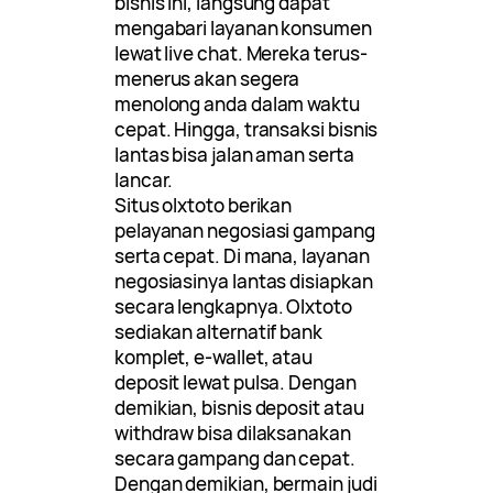
bisnis ini, langsung dapat
mengabari layanan konsumen
lewat live chat. Mereka terus-
menerus akan segera
menolong anda dalam waktu
cepat. Hingga, transaksi bisnis
lantas bisa jalan aman serta
lancar.
Situs olxtoto berikan
pelayanan negosiasi gampang
serta cepat. Di mana, layanan
negosiasinya lantas disiapkan
secara lengkapnya. Olxtoto
sediakan alternatif bank
komplet, e-wallet, atau
deposit lewat pulsa. Dengan
demikian, bisnis deposit atau
withdraw bisa dilaksanakan
secara gampang dan cepat.
Dengan demikian, bermain judi