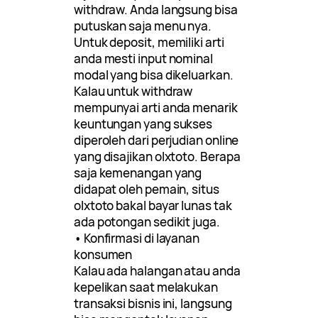
withdraw. Anda langsung bisa
putuskan saja menu nya.
Untuk deposit, memiliki arti
anda mesti input nominal
modal yang bisa dikeluarkan.
Kalau untuk withdraw
mempunyai arti anda menarik
keuntungan yang sukses
diperoleh dari perjudian online
yang disajikan olxtoto. Berapa
saja kemenangan yang
didapat oleh pemain, situs
olxtoto bakal bayar lunas tak
ada potongan sedikit juga.
• Konfirmasi di layanan
konsumen
Kalau ada halangan atau anda
kepelikan saat melakukan
transaksi bisnis ini, langsung