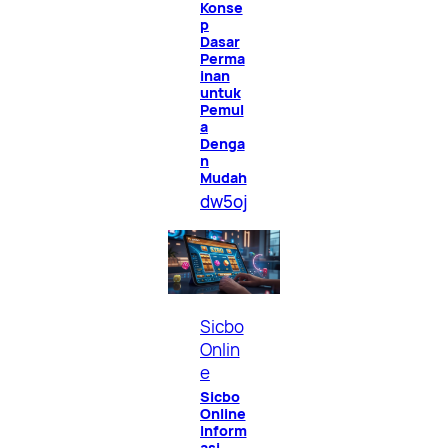
Konse
p
Dasar
Perma
inan
untuk
Pemul
a
Denga
n
Mudah
dw5oj
Sicbo
Onlin
e
Sicbo
Online
Inform
asi