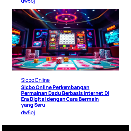
dw5oj
Sicbo Online
Sicbo Online Perkembangan
Permainan Dadu Berbasis Internet Di
Era Digital dengan Cara Bermain
yang Seru
dw5oj