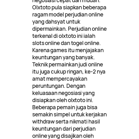
negosiasi cepat dan mudah.
Olxtoto pula siapkan beberapa
ragam model perjudian online
yang dahsyat untuk
dipermainkan. Perjudian online
terkenal di olxtoto ini ialah
slots online dan togel online.
Karena games itu menjajakan
keuntungan yang banyak.
Teknik permainkan judi online
itu juga cukup ringan, ke-2 nya
amat mempercayakan
peruntungan. Dengan
keluasaan negosiasi yang
disiapkan oleh olxtoto ini.
Beberapa pemain juga bisa
semakin simpel untuk kerjakan
withdraw serta nikmati hasil
keuntungan dari perjudian
online yang disajikan oleh