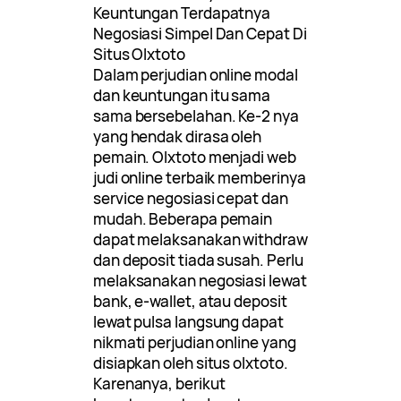
Keuntungan Terdapatnya
Negosiasi Simpel Dan Cepat Di
Situs Olxtoto
Dalam perjudian online modal
dan keuntungan itu sama
sama bersebelahan. Ke-2 nya
yang hendak dirasa oleh
pemain. Olxtoto menjadi web
judi online terbaik memberinya
service negosiasi cepat dan
mudah. Beberapa pemain
dapat melaksanakan withdraw
dan deposit tiada susah. Perlu
melaksanakan negosiasi lewat
bank, e-wallet, atau deposit
lewat pulsa langsung dapat
nikmati perjudian online yang
disiapkan oleh situs olxtoto.
Karenanya, berikut