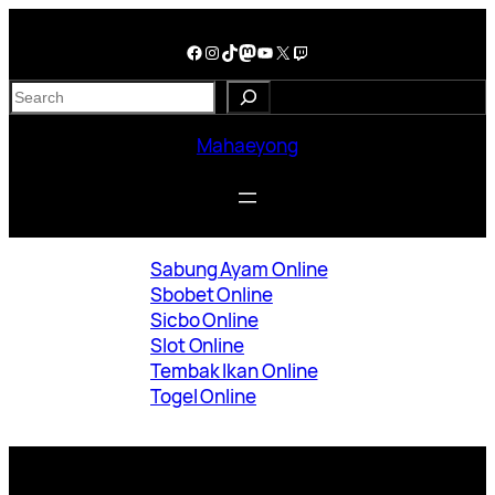
Skip
to
Facebook
Instagram
TikTok
Mastodon
YouTube
X
Twitch
content
S
e
a
Mahaeyong
r
c
h
Sabung Ayam Online
Sbobet Online
Sicbo Online
Slot Online
Tembak Ikan Online
Togel Online