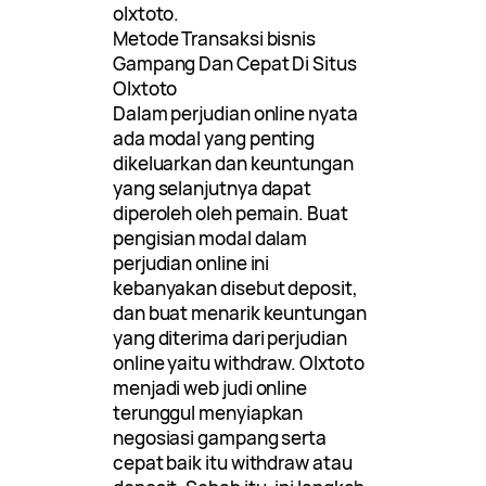
olxtoto.
Metode Transaksi bisnis
Gampang Dan Cepat Di Situs
Olxtoto
Dalam perjudian online nyata
ada modal yang penting
dikeluarkan dan keuntungan
yang selanjutnya dapat
diperoleh oleh pemain. Buat
pengisian modal dalam
perjudian online ini
kebanyakan disebut deposit,
dan buat menarik keuntungan
yang diterima dari perjudian
online yaitu withdraw. Olxtoto
menjadi web judi online
terunggul menyiapkan
negosiasi gampang serta
cepat baik itu withdraw atau