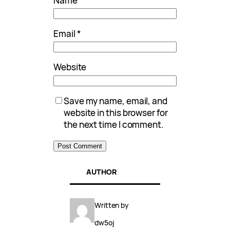
Name
*
Email
*
Website
Save my name, email, and
website in this browser for
the next time I comment.
AUTHOR
Written by
dw5oj