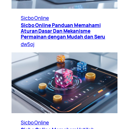
Sicbo Online
Sicbo Online Panduan Memahami
Aturan Dasar Dan Mekanisme
Permainan dengan Mudah dan Seru
dw5oj
Sicbo Online