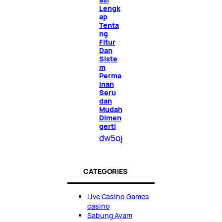
Lengk
ap
Tenta
ng
Fitur
Dan
Siste
m
Perma
inan
Seru
dan
Mudah
Dimen
gerti
dw5oj
CATEGORIES
Live Casino Games
casino
Sabung Ayam