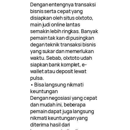
Dengan entengnya transaksi
bisnis serta cepat yang
disiapkan oleh situs olxtoto,
main judi online lantas
semakin lebih ringkas. Banyak
pemain tak kan di pusingkan
degan teknik transaksi bisnis
yang sukar dan memerlukan
waktu. Sebab, olxtoto udah
siapkan bank komplet, e-
wallet atau deposit lewat
pulsa.
• Bisa langsung nikmati
keuntungan
Dengan negosiasi yang cepat
dan mudah ini, beberapa
pemain dapat juga langsung
nikmati keuntungan yang
diterima hasil dari