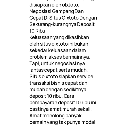
disiapkan oleh olxtoto.
Negosiasi Gampang Dan
Cepat Di Situs Olxtoto Dengan
Sekurang-kurangnya Deposit
10 Ribu
Keluasaan yang dikasihkan
oleh situs olxtoto ini bukan
sekedar keluasaan dalam
problem akses bermainnya.
Tapi, untuk negosiasi nya
lantas cepat serta mudah.
Situs olxtoto siapkan service
transaksi bisnis cepat dan
mudah dengan sedikitnya
deposit 10 ribu. Cara
pembayaran deposit 10 ribu ini
pastinya amat murah sekali.
Amat menolong banyak
pemain yang tak punya modal