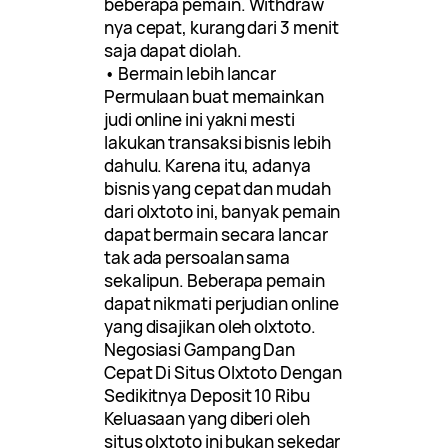
beberapa pemain. Withdraw
nya cepat, kurang dari 3 menit
saja dapat diolah.
• Bermain lebih lancar
Permulaan buat memainkan
judi online ini yakni mesti
lakukan transaksi bisnis lebih
dahulu. Karena itu, adanya
bisnis yang cepat dan mudah
dari olxtoto ini, banyak pemain
dapat bermain secara lancar
tak ada persoalan sama
sekalipun. Beberapa pemain
dapat nikmati perjudian online
yang disajikan oleh olxtoto.
Negosiasi Gampang Dan
Cepat Di Situs Olxtoto Dengan
Sedikitnya Deposit 10 Ribu
Keluasaan yang diberi oleh
situs olxtoto ini bukan sekedar