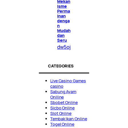
Mekan
isme
Perma
inan
denga
n
Mudah
dan
Seru
dw5oj
CATEGORIES
Live Casino Games
casino
Sabung Ayam
Onlline
Sbobet Online
Sicbo Online
Slot Online
Tembak Ikan Online
Togel Online