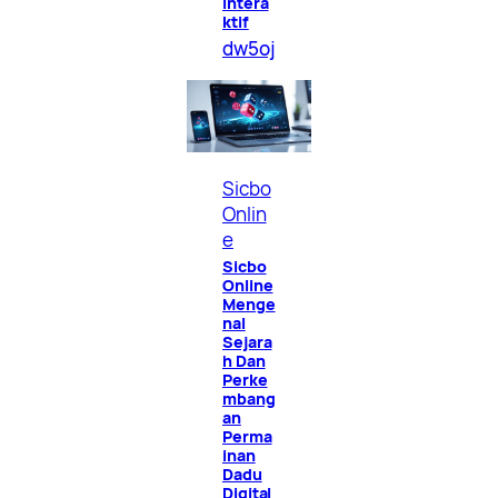
Intera
ktif
dw5oj
Sicbo
Onlin
e
Sicbo
Online
Menge
nal
Sejara
h Dan
Perke
mbang
an
Perma
inan
Dadu
Digital