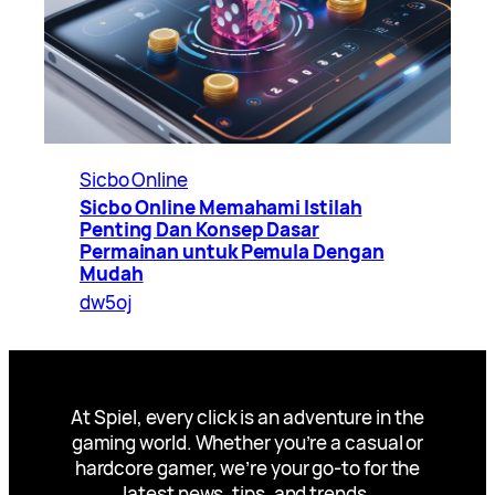
Sicbo Online
Sicbo Online Memahami Istilah
Penting Dan Konsep Dasar
Permainan untuk Pemula Dengan
Mudah
dw5oj
At Spiel, every click is an adventure in the
gaming world. Whether you’re a casual or
hardcore gamer, we’re your go-to for the
latest news, tips, and trends.