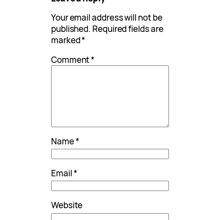
Your email address will not be
published.
Required fields are
marked
*
Comment
*
Name
*
Email
*
Website