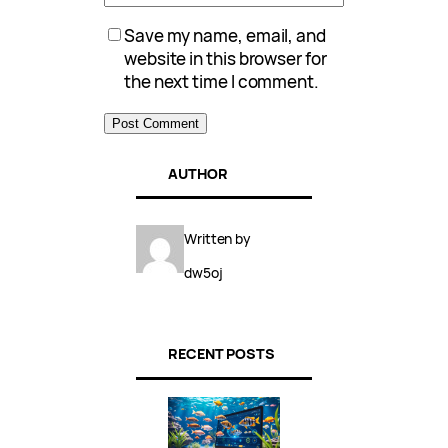
Save my name, email, and
website in this browser for
the next time I comment.
AUTHOR
Written by
dw5oj
RECENT POSTS