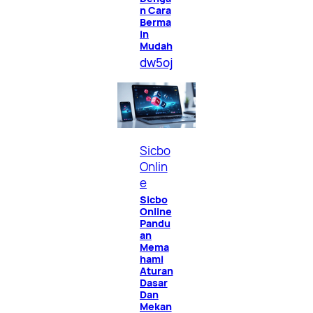
n Cara
Berma
in
Mudah
dw5oj
Sicbo
Onlin
e
Sicbo
Online
Pandu
an
Mema
hami
Aturan
Dasar
Dan
Mekan