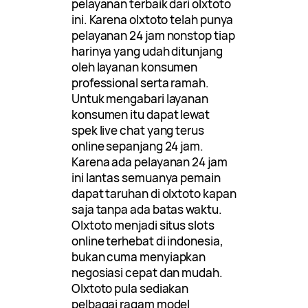
pelayanan terbaik dari olxtoto
ini. Karena olxtoto telah punya
pelayanan 24 jam nonstop tiap
harinya yang udah ditunjang
oleh layanan konsumen
professional serta ramah.
Untuk mengabari layanan
konsumen itu dapat lewat
spek live chat yang terus
online sepanjang 24 jam.
Karena ada pelayanan 24 jam
ini lantas semuanya pemain
dapat taruhan di olxtoto kapan
saja tanpa ada batas waktu.
Olxtoto menjadi situs slots
online terhebat di indonesia,
bukan cuma menyiapkan
negosiasi cepat dan mudah.
Olxtoto pula sediakan
pelbagai ragam model