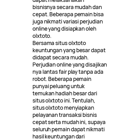
bisnisnya secara mudah dan
cepat. Beberapa pemain bisa
juga nikmati variasi perjudian
online yang disiapkan oleh
olxtoto.
Bersama situs olxtoto
keuntungan yang besar dapat
didapat secara mudah.
Perjudian online yang disajikan
nya lantas fair play tanpa ada
robot. Beberapa pemain
punyai peluang untuk
temukan hadiah besar dari
situs olxtoto ini. Tentulah,
situs olxtoto menyiapkan
pelayanan transaksi bisnis
cepat serta mudah ini, supaya
seluruh pemain dapat nikmati
hasil keuntungan dari