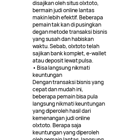
disajikan oleh situs olxtoto,
bermain judi online lantas
makin lebih efektif. Beberapa
pemain tak kan di pusingkan
degan metode transaksi bisnis
yang susah dan habiskan
waktu. Sebab, olxtoto telah
sajikan bank komplet, e-wallet
atau deposit lewat pulsa.
• Bisa langsung nikmati
keuntungan
Dengan transaksi bisnis yang
cepat dan mudah ini,
beberapa pemain bisa pula
langsung nikmati keuntungan
yang diperoleh hasil dari
kemenangan judi online
olxtoto. Berapa saja
keuntungan yang diperoleh
oleh pemain lantas, langsung