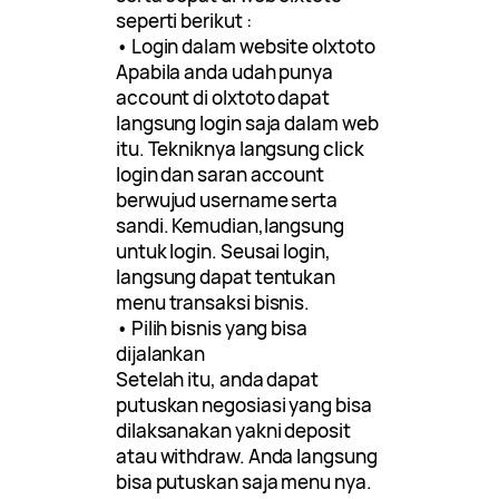
seperti berikut :
• Login dalam website olxtoto
Apabila anda udah punya
account di olxtoto dapat
langsung login saja dalam web
itu. Tekniknya langsung click
login dan saran account
berwujud username serta
sandi. Kemudian,langsung
untuk login. Seusai login,
langsung dapat tentukan
menu transaksi bisnis.
• Pilih bisnis yang bisa
dijalankan
Setelah itu, anda dapat
putuskan negosiasi yang bisa
dilaksanakan yakni deposit
atau withdraw. Anda langsung
bisa putuskan saja menu nya.