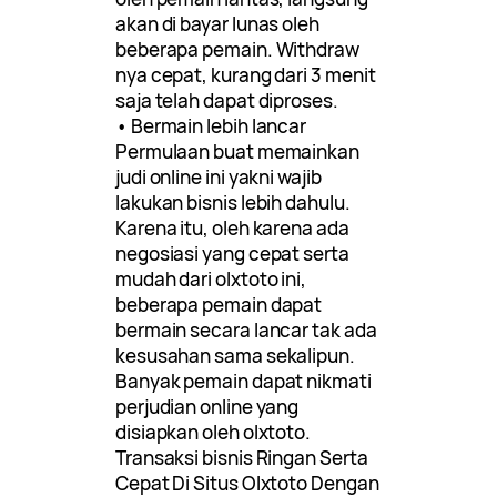
akan di bayar lunas oleh
beberapa pemain. Withdraw
nya cepat, kurang dari 3 menit
saja telah dapat diproses.
• Bermain lebih lancar
Permulaan buat memainkan
judi online ini yakni wajib
lakukan bisnis lebih dahulu.
Karena itu, oleh karena ada
negosiasi yang cepat serta
mudah dari olxtoto ini,
beberapa pemain dapat
bermain secara lancar tak ada
kesusahan sama sekalipun.
Banyak pemain dapat nikmati
perjudian online yang
disiapkan oleh olxtoto.
Transaksi bisnis Ringan Serta
Cepat Di Situs Olxtoto Dengan