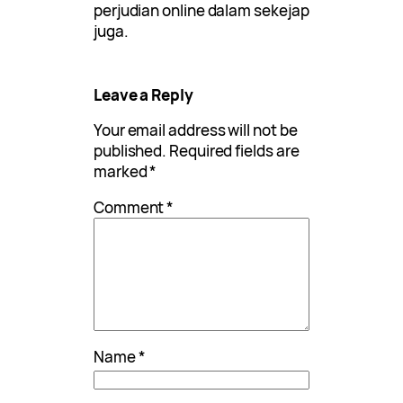
perjudian online dalam sekejap
juga.
Leave a Reply
Your email address will not be
published.
Required fields are
marked
*
Comment
*
Name
*