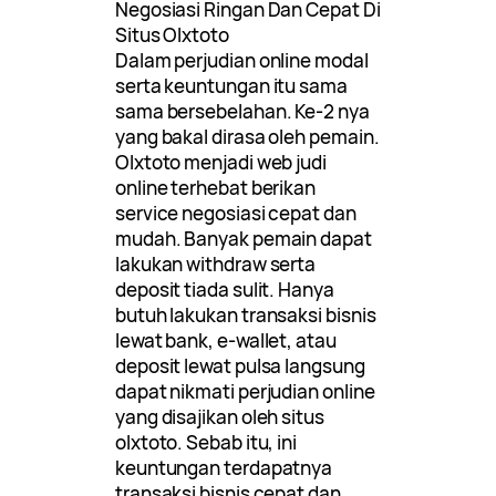
Negosiasi Ringan Dan Cepat Di
Situs Olxtoto
Dalam perjudian online modal
serta keuntungan itu sama
sama bersebelahan. Ke-2 nya
yang bakal dirasa oleh pemain.
Olxtoto menjadi web judi
online terhebat berikan
service negosiasi cepat dan
mudah. Banyak pemain dapat
lakukan withdraw serta
deposit tiada sulit. Hanya
butuh lakukan transaksi bisnis
lewat bank, e-wallet, atau
deposit lewat pulsa langsung
dapat nikmati perjudian online
yang disajikan oleh situs
olxtoto. Sebab itu, ini
keuntungan terdapatnya
transaksi bisnis cepat dan