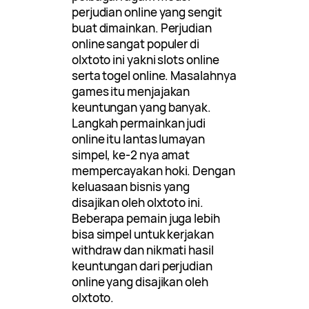
perjudian online yang sengit
buat dimainkan. Perjudian
online sangat populer di
olxtoto ini yakni slots online
serta togel online. Masalahnya
games itu menjajakan
keuntungan yang banyak.
Langkah permainkan judi
online itu lantas lumayan
simpel, ke-2 nya amat
mempercayakan hoki. Dengan
keluasaan bisnis yang
disajikan oleh olxtoto ini.
Beberapa pemain juga lebih
bisa simpel untuk kerjakan
withdraw dan nikmati hasil
keuntungan dari perjudian
online yang disajikan oleh
olxtoto.